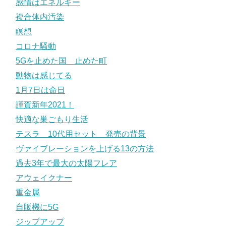
感情はエネルギー
複合体内汚染
瞑想
コロナ騒動
5Gを止めた国 止めた町
動物は感じてる
1月7日は命日
謹賀新年2021！
快適な巣ごもり生活
テスラ 10代用セット 発売の背景
ヴァイブレーションを上げる13の方法
過去3年で最大の太陽フレア
アウェイクナー
重金属
自販機に5G
ジップアップ