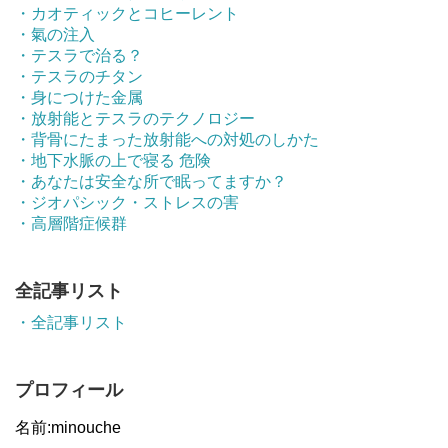
・カオティックとコヒーレント
・氣の注入
・テスラで治る？
・テスラのチタン
・身につけた金属
・放射能とテスラのテクノロジー
・背骨にたまった放射能への対処のしかた
・地下水脈の上で寝る 危険
・あなたは安全な所で眠ってますか？
・ジオパシック・ストレスの害
・高層階症候群
全記事リスト
・全記事リスト
プロフィール
名前:minouche