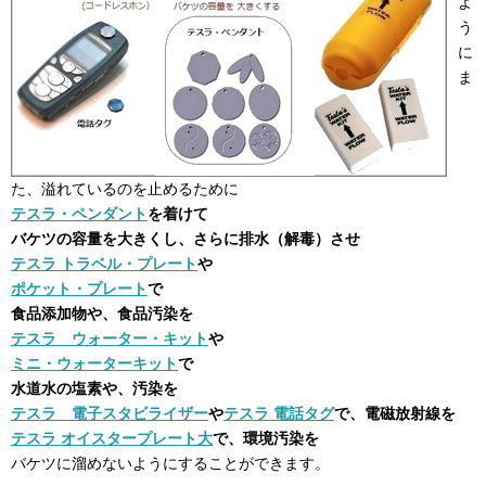
よ
う
に
ま
た、溢れているのを止めるために
テスラ・ペンダント
を着けて
バケツの容量を大きくし、さらに排水（解毒）させ
テスラ トラベル・プレート
や
ポケット・プレート
で
食品添加物や、食品汚染を
テスラ ウォーター・キット
や
ミニ・ウォーターキット
で
水道水の塩素や、汚染を
テスラ 電子スタビライザー
や
テスラ 電話タグ
で、電磁放射線を
テスラ オイスタープレート大
で、環境汚染を
バケツに溜めないようにすることができます。