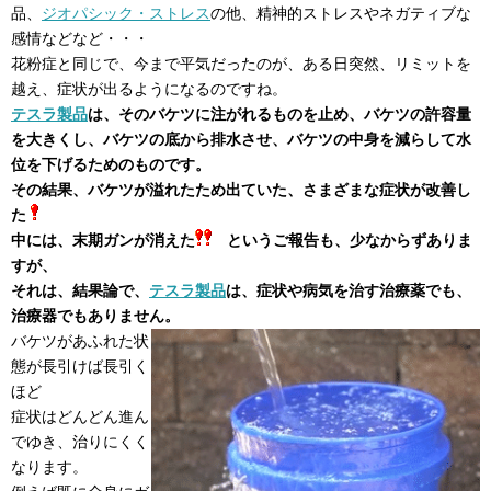
品、
ジオパシック・ストレス
の他、精神的ストレスやネガティブな
感情などなど・・・
花粉症と同じで、今まで平気だったのが、ある日突然、リミットを
越え、症状が出るようになるのですね。
テスラ製品
は、そのバケツに注がれるものを止め、バケツの許容量
を大きくし、バケツの底から排水させ、バケツの中身を減らして水
位を下げるためのものです。
その結果、バケツが溢れたため出ていた、さまざまな症状が改善し
た
中には、末期ガンが消えた
というご報告も、少なからずありま
すが、
それは、結果論で、
テスラ製品
は、症状や病気を治す治療薬でも、
治療器でもありません。
バケツがあふれた状
態が長引けば長引く
ほど
症状はどんどん進ん
でゆき、治りにくく
なります。