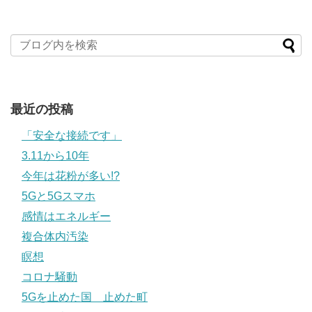
最近の投稿
「安全な接続です」
3.11から10年
今年は花粉が多い!?
5Gと5Gスマホ
感情はエネルギー
複合体内汚染
瞑想
コロナ騒動
5Gを止めた国 止めた町