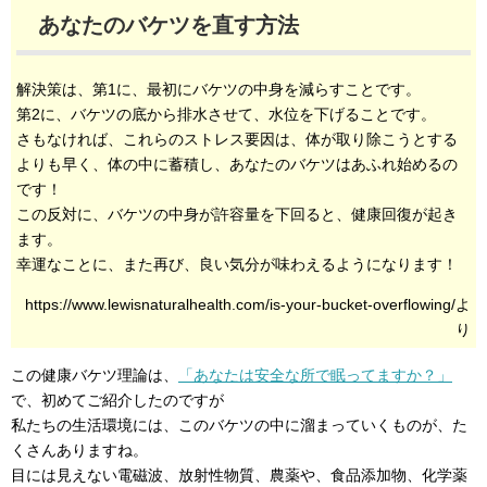
あなたのバケツを直す方法
解決策は、第1に、最初にバケツの中身を減らすことです。
第2に、バケツの底から排水させて、水位を下げることです。
さもなければ、これらのストレス要因は、体が取り除こうとする
よりも早く、体の中に蓄積し、あなたのバケツはあふれ始めるの
です！
この反対に、バケツの中身が許容量を下回ると、健康回復が起き
ます。
幸運なことに、また再び、良い気分が味わえるようになります！
https://www.lewisnaturalhealth.com/is-your-bucket-overflowing/よ
り
この健康バケツ理論は、
「あなたは安全な所で眠ってますか？」
で、初めてご紹介したのですが
私たちの生活環境には、このバケツの中に溜まっていくものが、た
くさんありますね。
目には見えない電磁波、放射性物質、農薬や、食品添加物、化学薬