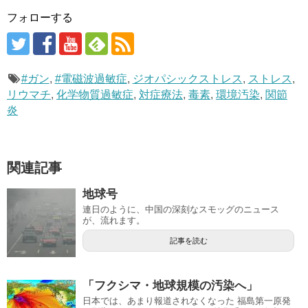
フォローする
#ガン
,
#電磁波過敏症
,
ジオパシックストレス
,
ストレス
,
リウマチ
,
化学物質過敏症
,
対症療法
,
毒素
,
環境汚染
,
関節
炎
関連記事
地球号
連日のように、中国の深刻なスモッグのニュース
が、流れます。
記事を読む
「フクシマ・地球規模の汚染へ」
日本では、あまり報道されなくなった 福島第一原発