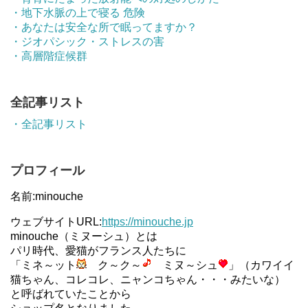
・地下水脈の上で寝る 危険
・あなたは安全な所で眠ってますか？
・ジオパシック・ストレスの害
・高層階症候群
全記事リスト
・全記事リスト
プロフィール
名前:minouche
ウェブサイトURL:
https://minouche.jp
minouche（ミヌーシュ）とは
パリ時代、愛猫がフランス人たちに
「ミネ～ット
ク～ク～
ミヌ～シュ
」（カワイイ
猫ちゃん、コレコレ、ニャンコちゃん・・・みたいな）
と呼ばれていたことから