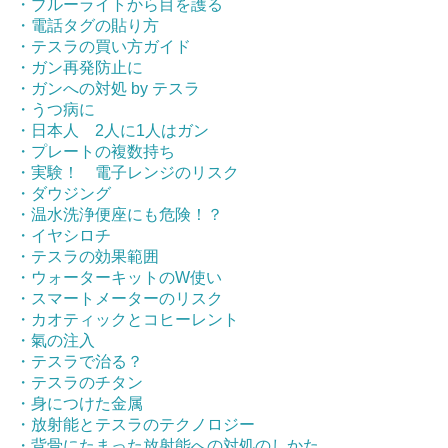
・ブルーライトから目を護る
・電話タグの貼り方
・テスラの買い方ガイド
・ガン再発防止に
・ガンへの対処 by テスラ
・うつ病に
・日本人 2人に1人はガン
・プレートの複数持ち
・実験！ 電子レンジのリスク
・ダウジング
・温水洗浄便座にも危険！？
・イヤシロチ
・テスラの効果範囲
・ウォーターキットのW使い
・スマートメーターのリスク
・カオティックとコヒーレント
・氣の注入
・テスラで治る？
・テスラのチタン
・身につけた金属
・放射能とテスラのテクノロジー
・背骨にたまった放射能への対処のしかた