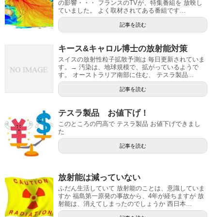
の影響・・・ フランスのTVが、特集番組を 放映し
ていました。 よく取材されてある番組です...
記事を読む
キース&キャロル博士の放射能対策
スイスの放射性粒子拡散予測は 毎日更新されていま
す。→ 汚染は、地球規模で、拡がっているようで
す。 オーストラリア南部に住む、 テスラ製品...
記事を読む
テスラ製品 お値下げ！
このところの円高で テスラ製品 お値下げできまし
た
記事を読む
放射能は減っていない
ふだん生活していて 放射能のことは、意識していま
すか 福島第一原発の事故から、4年が経ちますが 放
射能は、消えてしまったのでしょうか 西日本...