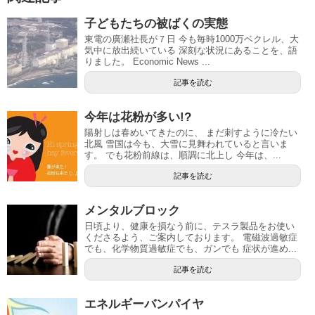
子どもたちの被ばくの実態
東電の廣瀬社長が７日 今も毎時1000万ベクレル、大
気中に放出続いている 深刻な状況にあることを、語
りました。 Economic News ...
記事を読む
今年は花粉が多い!?
陽射しは春めいてきたのに、 まだ刺すように冷たい
北風 雪国は今も、大雪に見舞われていると言いま
す。 でも花粉前線は、順調に北上し 今年は、...
記事を読む
メンタルブロック
日頃より、健康を損なう前に、テスラ製品をお使い
くださるよう、ご案内しております。 電磁波過敏症
でも、化学物質過敏症でも、ガンでも 症状が進め...
記事を読む
エネルギーバンパイヤ