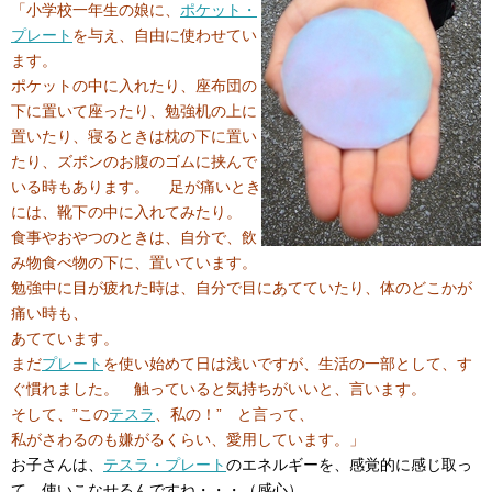
「小学校一年生の娘に、
ポケット・
プレート
を与え、自由に使わせてい
ます。
ポケットの中に入れたり、座布団の
下に置いて座ったり、勉強机の上に
置いたり、寝るときは枕の下に置い
たり、ズボンのお腹のゴムに挟んで
いる時もあります。 足が痛いとき
には、靴下の中に入れてみたり。
食事やおやつのときは、自分で、飲
み物食べ物の下に、置いています。
勉強中に目が疲れた時は、自分で目にあてていたり、体のどこかが
痛い時も、
あてています。
まだ
プレート
を使い始めて日は浅いですが、生活の一部として、す
ぐ慣れました。 触っていると気持ちがいいと、言います。
そして、”この
テスラ
、私の！” と言って、
私がさわるのも嫌がるくらい、愛用しています。」
お子さんは、
テスラ・プレート
のエネルギーを、感覚的に感じ取っ
て、使いこなせるんですね・・・（感心）