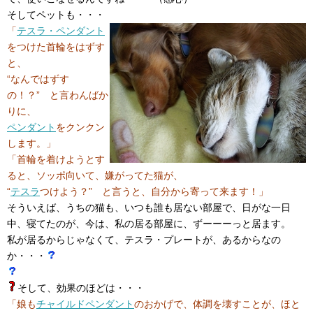
そしてペットも・・・
「
テスラ・ペンダント
をつけた首輪をはずす
と、
“なんではずす
の！？” と言わんばか
りに、
ペンダント
をクンクン
します。」
「首輪を着けようとす
ると、ソッポ向いて、嫌がってた猫が、
“
テスラ
つけよう？” と言うと、自分から寄って来ます！」
そういえば、うちの猫も、いつも誰も居ない部屋で、日がな一日
中、寝てたのが、今は、私の居る部屋に、ずーーーっと居ます。
私が居るからじゃなくて、テスラ・プレートが、あるからなの
か・・・
そして、効果のほどは・・・
「娘も
チャイルドペンダント
のおかげで、体調を壊すことが、ほと