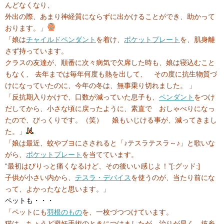
んどなくなり、
外出の際、あまり神経質にならずに出かけることができ、助かって
おります。」
「娘は
チャイルドペンダント
を着け、
ポケットプレート
を、肌身離
さず持っています。
クラスの友達が、順番に次々病気で欠席した時も、娘は寝込むこと
もなく、 去年までは毎年何度も熱を出して、 その度に抗生物質づ
けになっていたのに、今年の冬は、無事乗り切れました。 」
「反抗期入りかけで、口数が減っていた息子も、
ペンダント
をつけ
だしてから、小さな頃に戻ったように、素直で おしゃべりになっ
たので、びっくりです。（笑） 娘もいじける事が、減ってきまし
た。」
「娘は最近、蚊やブヨにさされると「♪テスラテスラ～♪」と歌いな
がら、
ポケットプレート
を当てています。
“最初はぴりっと痛くなるけど、その後いい感じよ！”[:グッド:]
子供が小さい内から、
テスラ・デバイス
を使うのが、当たり前にな
って、よかったなと思います。」
ペットも・・・
「ペットにも
羽根のもの
を、一枚づつつけています。
猫は、ちょうど避妊手術のときにつけましたが、治りが早く、抜糸