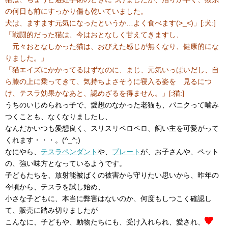
の何日も前にすっかり傷も乾いていました。
犬は、ますます元気になったというか…よく食べます(>_<)」[:犬:]
「戦闘的だった猫は、今はおとなしく甘えてきますし、
元々おとなしかった猫は、おびえた感じが無くなり、健康的にな
りました。」
「猫エイズにかかってるはずなのに、まじ、元気いっぱいだし、自
ら膝の上に乗ってきて、気持ちよさそうに寝入る姿を 見るにつ
け、テスラ効果かなあと、認めざるを得ません。」[:猫:]
うちのいじめられっ子で、愛想のなかった老猫も、パニクって噛み
つくことも、なくなりましたし、
なんだかいつも愛想良く、スリスリペロペロ、飼い主を可愛がって
くれます・・・。(^_^;)
なにやら、
テスラペンダント
や、
プレート
が、お子さんや、ペット
の、強い味方となっているようです。
子どもたちを、放射能被ばくの被害から守りたい思いから、昨年の
今頃から、テスラを試し始め、
小さな子どもに、本当に弊害はないのか、何度もしつこく確認し
て、販売に踏み切りましたが
こんなに、子どもや、動物たちにも、受け入れられ、愛され、