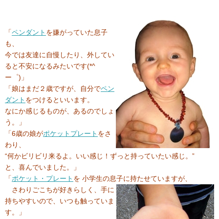
「
ペンダント
を嫌がっていた息子
も、
今では友達に自慢したり、外してい
ると不安になるみたいです(*^
ー゜)」
「娘はまだ２歳ですが、自分で
ペン
ダント
をつけるといいます。
なにか感じるものが、あるのでしょ
う。」
「6歳の娘が
ポケットプレート
をさ
わり、
“何かビリビリ来るよ。いい感じ！ずっと持っていたい感じ。”
と、喜んでいました。」
「
ポケット・プレート
を 小学生の息子に持たせていますが、
さわりごこちが好きらしく、手に
持ちやすいので、いつも触っていま
す。」