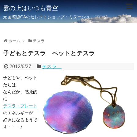
雲の上はいつも青空
元国際線CAのセレクトショップ・ミヌーシュ ブログ
ホーム
テスラ
子どもとテスラ ペットとテスラ
2012/6/27
テスラ
子どもや、ペット
たちは
なんだか、感覚的
に
テスラ・プレート
のエネルギーが
好きになるようで
す・・・♪