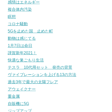
感情はエネルギー
複合体内汚染
瞑想
コロナ騒動
5Gを止めた国 止めた町
動物は感じてる
1月7日は命日
謹賀新年2021！
快適な巣ごもり生活
テスラ 10代用セット 発売の背景
ヴァイブレーションを上げる13の方法
過去3年で最大の太陽フレア
アウェイクナー
重金属
自販機に5G
ジップアップ