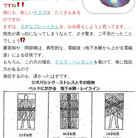
ですね
他にも、欲しい
テスラ
は、たくさんある
のですが、
まずは、
大きなプレートさん
を、お出迎えしようと思ってます。」
指先が真っ白になってしまうなんて、さぞ驚き、ご不安だったこと
でしょう
膠原病や、関節痛は、典型的な、電磁波（地下水脈から上がる電磁
波）による症状です。
もちろん、この方の場合、
テスラ・ペンダント
を着けて、体に抵抗
力があるので
発症するのも、遅かったはずです。