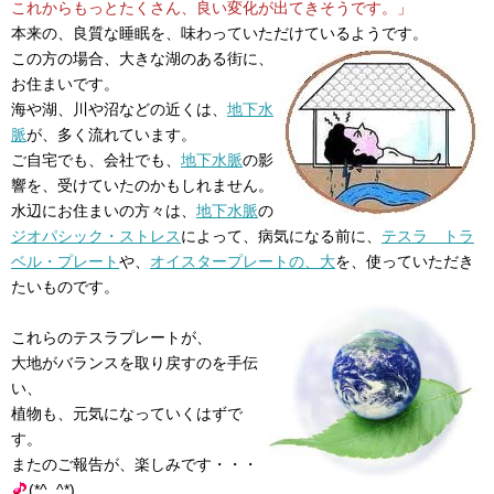
これからもっとたくさん、良い変化が出てきそうです。」
本来の、良質な睡眠を、味わっていただけているようです。
この方の場合、大きな湖のある街に、
お住まいです。
海や湖、川や沼などの近くは、
地下水
脈
が、多く流れています。
ご自宅でも、会社でも、
地下水脈
の影
響を、受けていたのかもしれません。
水辺にお住まいの方々は、
地下水脈
の
ジオパシック・ストレス
によって、病気になる前に、
テスラ トラ
ベル・プレート
や、
オイスタープレートの、大
を、使っていただき
たいものです。
これらのテスラプレートが、
大地がバランスを取り戻すのを手伝
い、
植物も、元気になっていくはずで
す。
またのご報告が、楽しみです・・・
(*^_^*)