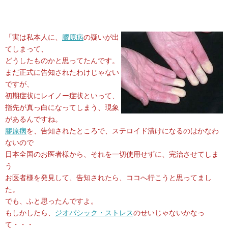
「実は私本人に、
膠原病
の疑いが出
てしまって、
どうしたものかと思ってたんです。
まだ正式に告知されたわけじゃない
ですが、
初期症状にレイノー症状といって、
指先が真っ白になってしまう、現象
があるんですね。
膠原病
を、告知されたところで、ステロイド漬けになるのはかなわ
ないので
日本全国のお医者様から、それを一切使用せずに、完治させてしま
う
お医者様を発見して、告知されたら、ココへ行こうと思ってまし
た。
でも、ふと思ったんですよ。
もしかしたら、
ジオパシック・ストレス
のせいじゃないかなっ
て・・・