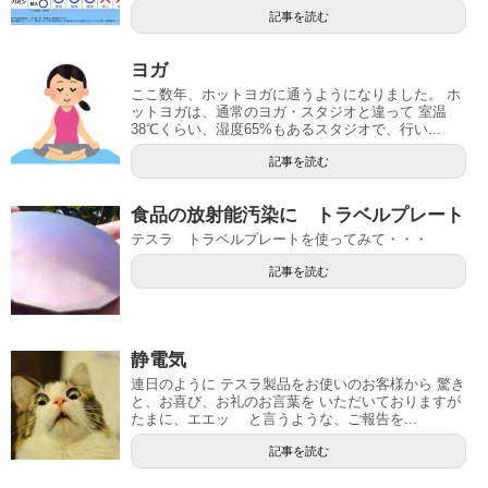
記事を読む
ヨガ
ここ数年、ホットヨガに通うようになりました。 ホ
ットヨガは、通常のヨガ・スタジオと違って 室温
38℃くらい、湿度65%もあるスタジオで、行い...
記事を読む
食品の放射能汚染に トラベルプレート
テスラ トラベルプレートを使ってみて・・・
記事を読む
静電気
連日のように テスラ製品をお使いのお客様から 驚き
と、お喜び、お礼のお言葉を いただいておりますが
たまに、エエッ と言うような、ご報告を...
記事を読む