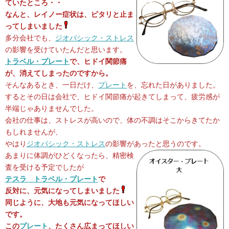
ていたところ・・
なんと、レイノー症状は、ピタリと止ま
ってしまいました
多分会社でも、
ジオパシック・ストレス
の影響を受けていたんだと思います。
トラベル・プレート
で、ヒドイ関節痛
が、消えてしまったのですから。
そんなあるとき、一日だけ、
プレート
を、忘れた日がありました。
するとその日は会社で、ヒドイ関節痛が起きてしまって、疲労感が
半端じゃありませんでした。
会社の仕事は、ストレスが高いので、体の不調はそこからきてたか
もしれませんが、
やはり
ジオパシック・ストレス
の影響があったと思うのです。
あまりに体調がひどくなったら、精密検
査を受ける予定でしたが
テスラ トラベル・プレート
で
反対に、元気になってしまいました
同じように、大地も元気になってほしい
です。
この
プレート
、たくさん広まってほしい