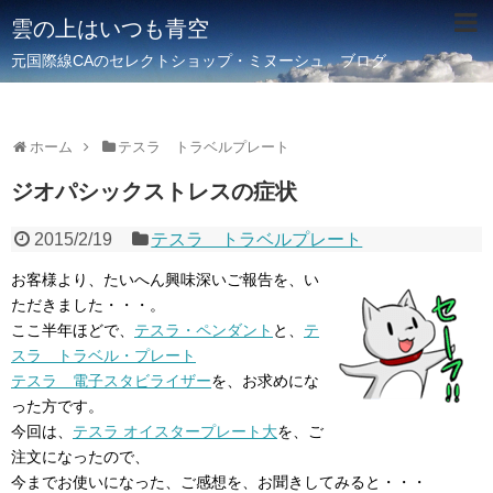
雲の上はいつも青空
元国際線CAのセレクトショップ・ミヌーシュ ブログ
ホーム
テスラ トラベルプレート
ジオパシックストレスの症状
2015/2/19
テスラ トラベルプレート
お客様より、たいへん興味深いご報告を、い
ただきました・・・。
ここ半年ほどで、
テスラ・ペンダント
と、
テ
スラ トラベル・プレート
テスラ 電子スタビライザー
を、お求めにな
った方です。
今回は、
テスラ オイスタープレート大
を、ご
注文になったので、
今までお使いになった、ご感想を、お聞きしてみると・・・