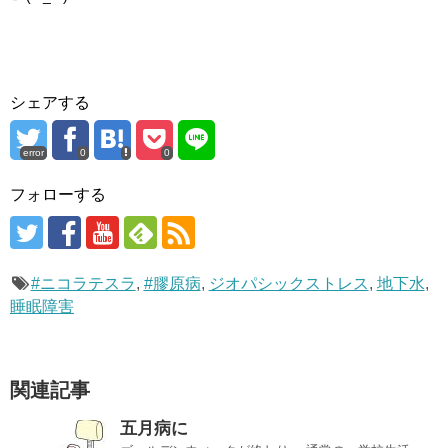
シェアする
error
0
0
フォローする
#ニコラテスラ
,
#膠原病
,
ジオパシックストレス
,
地下水
,
睡眠障害
関連記事
五月病に