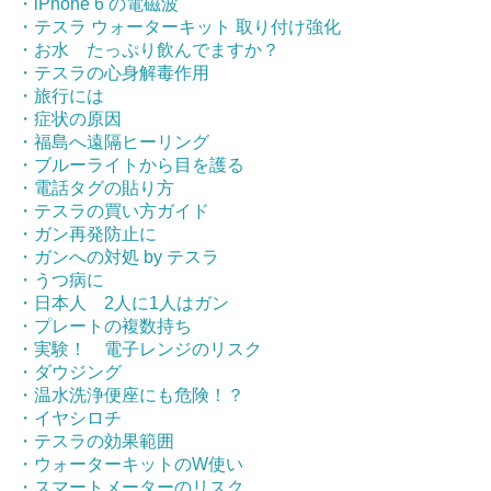
・iPhone 6 の電磁波
・テスラ ウォーターキット 取り付け強化
・お水 たっぷり飲んでますか？
・テスラの心身解毒作用
・旅行には
・症状の原因
・福島へ遠隔ヒーリング
・ブルーライトから目を護る
・電話タグの貼り方
・テスラの買い方ガイド
・ガン再発防止に
・ガンへの対処 by テスラ
・うつ病に
・日本人 2人に1人はガン
・プレートの複数持ち
・実験！ 電子レンジのリスク
・ダウジング
・温水洗浄便座にも危険！？
・イヤシロチ
・テスラの効果範囲
・ウォーターキットのW使い
・スマートメーターのリスク