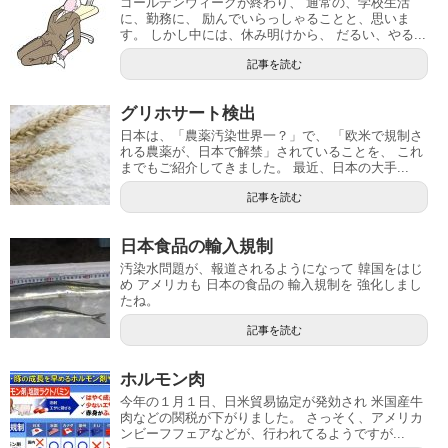
ゴールデンウィークが終わり、 通常の、学校生活
に、勤務に、 励んでいらっしゃることと、思いま
す。 しかし中には、休み明けから、 だるい、やる...
記事を読む
グリホサート検出
日本は、「農薬汚染世界一？」で、 「欧米で規制さ
れる農薬が、日本で解禁」されていることを、 これ
までもご紹介してきました。 最近、日本の大手...
記事を読む
日本食品の輸入規制
汚染水問題が、報道されるようになって 韓国をはじ
め アメリカも 日本の食品の 輸入規制を 強化しまし
たね。
記事を読む
ホルモン肉
今年の１月１日、日米貿易協定が発効され 米国産牛
肉などの関税が下がりました。 さっそく、アメリカ
ンビーフフェアなどが、行われてるようですが...