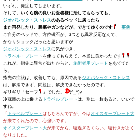
いずれ、発症してしまいます。
そして、
いくら腕の良いお医者様に治してもらっても、
ジオパシック・ストレス
のあるベッドに戻ったら
また再発したり、腫瘍やガンなどが、できてゆくのです
事例
ご自分のベッドで、方位磁石が、3つとも異常反応なんて、
かなりショックだったと思いますが
ジオパシック・ストレス
に気がつき、
トラベル・プレート
を使ってもらえて、本当に良かったです
これが、指先に異常が出たからと、
施術者用プレート
をあててた
ら、
指先の症状は、改善しても、原因である
ジオパシック・ストレス
は、解消できず、問題は、解決できなかったのです。
ギリギリ「セーフ
」でした。
(^_^)v
冷蔵庫の上に乗せる
トラベルプレート
は、別に一枚あると、いいで
すね。
「
トラベルプレート
はもちろんですが、今は
オイスタープレート大
が来てくれたので、心強いです。
オイスタープレート大
が来てから、寝過ぎるくらい、寝付きがよく
なりました。