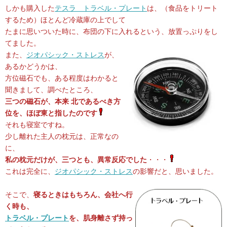
しかも購入した
テスラ トラベル・プレート
は、（食品をトリート
するため）ほとんど冷蔵庫の上でして
たまに思いついた時に、布団の下に入れるという、放置っぷりをし
てました。
また、
ジオパシック・ストレス
が、
あるかどうかは、
方位磁石でも、ある程度はわかると
聞きまして、調べたところ、
三つの磁石が、本来 北であるべき方
位を、ほぼ東と指したのです
それも寝室ですね。
少し離れた主人の枕元は、正常なの
に、
私の枕元だけが、三つとも、異常反応でした
・・・
これは完全に、
ジオパシック・ストレス
の影響だと、思いました。
そこで、
寝るときはもちろん、会社へ行
く時も、
トラベル・プレート
を、肌身離さず持っ