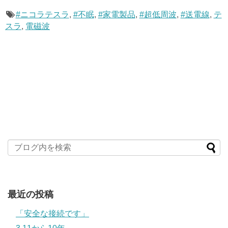
#ニコラテスラ
,
#不眠
,
#家電製品
,
#超低周波
,
#送電線
,
テ
スラ
,
電磁波
最近の投稿
「安全な接続です」