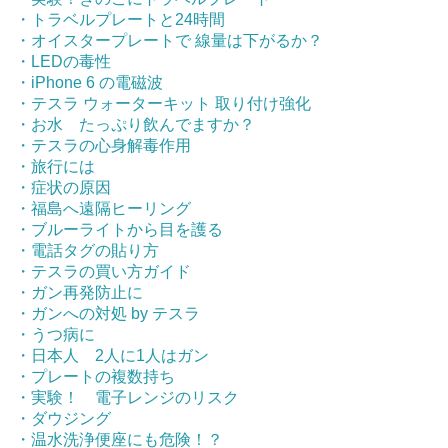
・トラベルプレートと24時間
・オイスタープレートで 線量は下がるか？
・LEDの毒性
・iPhone 6 の電磁波
・テスラ ウォーターキット 取り付け強化
・お水 たっぷり飲んでますか？
・テスラの心身解毒作用
・旅行には
・症状の原因
・福島へ遠隔ヒーリング
・ブルーライトから目を護る
・電話タグの貼り方
・テスラの買い方ガイド
・ガン再発防止に
・ガンへの対処 by テスラ
・うつ病に
・日本人 2人に1人はガン
・プレートの複数持ち
・実験！ 電子レンジのリスク
・ダウジング
・温水洗浄便座にも危険！？