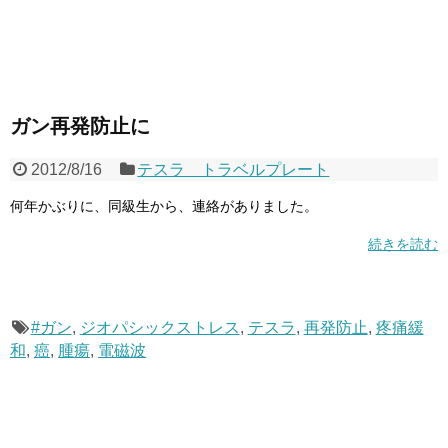
ガン再発防止に
2012/8/16
テスラ トラベルプレート
何年かぶりに、同級生から、連絡がありました。
続きを読む
#ガン
,
ジオパシックストレス
,
テスラ
,
再発防止
,
疼痛緩
和
,
癌
,
腫瘍
,
電磁波