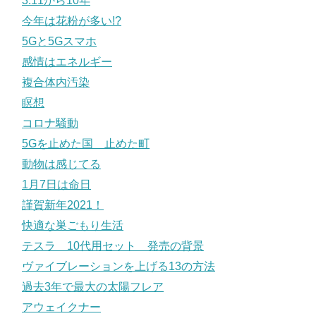
3.11から10年
今年は花粉が多い!?
5Gと5Gスマホ
感情はエネルギー
複合体内汚染
瞑想
コロナ騒動
5Gを止めた国 止めた町
動物は感じてる
1月7日は命日
謹賀新年2021！
快適な巣ごもり生活
テスラ 10代用セット 発売の背景
ヴァイブレーションを上げる13の方法
過去3年で最大の太陽フレア
アウェイクナー