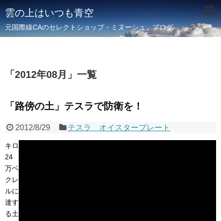
雲の上はいつも青空
元国際線CAのセレクトショップ・ミヌーシュ ブログ
「
2012年08月
」
一覧
「路傍の土」テスラで防衛を！
2012/8/29
テスラ オイスタープレート
キロ
24
万ベ
クレ
ルに
達す
る土