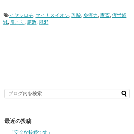
イヤシロチ
,
マイナスイオン
,
乳酸
,
免疫力
,
家畜
,
疲労軽
減
,
肩こり
,
腐敗
,
風邪
最近の投稿
「安全な接続です」