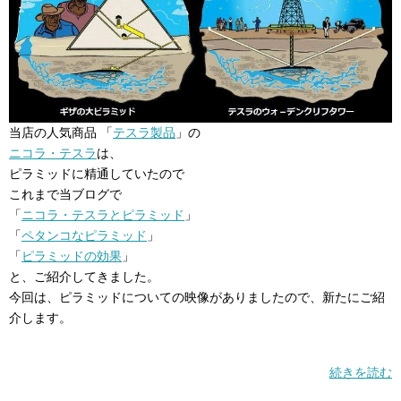
当店の人気商品 「
テスラ製品
」の
ニコラ・テスラ
は、
ピラミッドに精通していたので
これまで当ブログで
「
ニコラ・テスラとピラミッド
」
「
ペタンコなピラミッド
」
「
ピラミッドの効果
」
と、ご紹介してきました。
今回は、ピラミッドについての映像がありましたので、新たにご紹
介します。
続きを読む