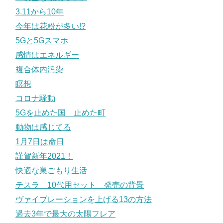
3.11から10年
今年は花粉が多い!?
5Gと5Gスマホ
感情はエネルギー
複合体内汚染
瞑想
コロナ騒動
5Gを止めた国 止めた町
動物は感じてる
1月7日は命日
謹賀新年2021！
快適な巣ごもり生活
テスラ 10代用セット 発売の背景
ヴァイブレーションを上げる13の方法
過去3年で最大の太陽フレア