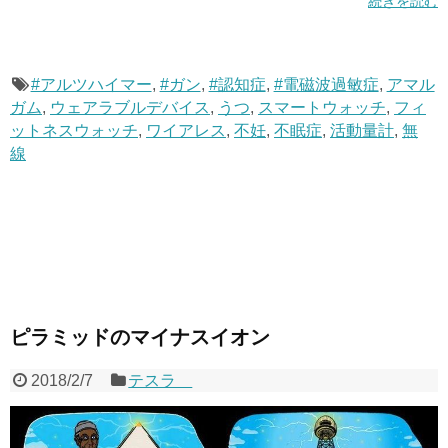
続きを読む
#アルツハイマー
,
#ガン
,
#認知症
,
#電磁波過敏症
,
アマル
ガム
,
ウェアラブルデバイス
,
うつ
,
スマートウォッチ
,
フィ
ットネスウォッチ
,
ワイアレス
,
不妊
,
不眠症
,
活動量計
,
無
線
ピラミッドのマイナスイオン
2018/2/7
テスラ