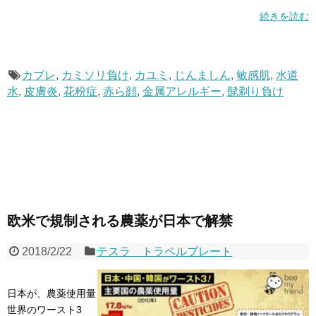
続きを読む
カブレ
,
カミソリ負け
,
カユミ
,
じんましん
,
敏感肌
,
水道
水
,
皮膚炎
,
花粉症
,
赤ら顔
,
金属アレルギー
,
髭剃り負け
欧米で規制される農薬が日本で解禁
2018/2/22
テスラ トラベルプレート
日本が、農薬使用量
世界のワースト3