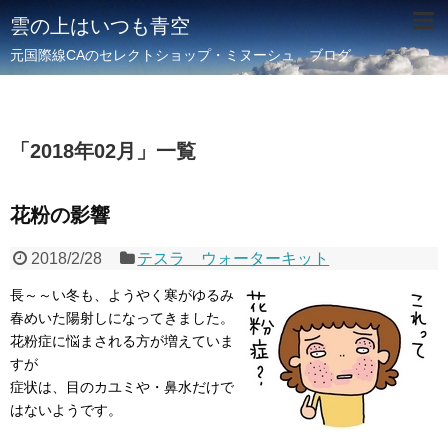
雲の上はいつも青空
元国際線CAのセレクトショップ・ミヌーシュ ブログ
「
2018年02月
」
一覧
花粉の影響
2018/2/28
テスラ ウォーターキット
長～～い冬も、ようやく寒がゆるみ
春めいた陽射しになってきました。
花粉症に悩まされる方が増えていま
すが
症状は、目のカユミや・鼻水だけで
はないようです。