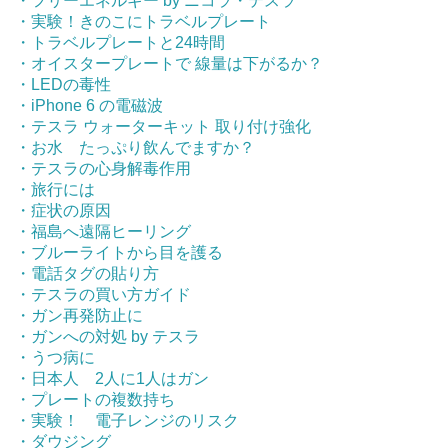
・フリーエネルギー by ニコラ・テスラ
・実験！きのこにトラベルプレート
・トラベルプレートと24時間
・オイスタープレートで 線量は下がるか？
・LEDの毒性
・iPhone 6 の電磁波
・テスラ ウォーターキット 取り付け強化
・お水 たっぷり飲んでますか？
・テスラの心身解毒作用
・旅行には
・症状の原因
・福島へ遠隔ヒーリング
・ブルーライトから目を護る
・電話タグの貼り方
・テスラの買い方ガイド
・ガン再発防止に
・ガンへの対処 by テスラ
・うつ病に
・日本人 2人に1人はガン
・プレートの複数持ち
・実験！ 電子レンジのリスク
・ダウジング