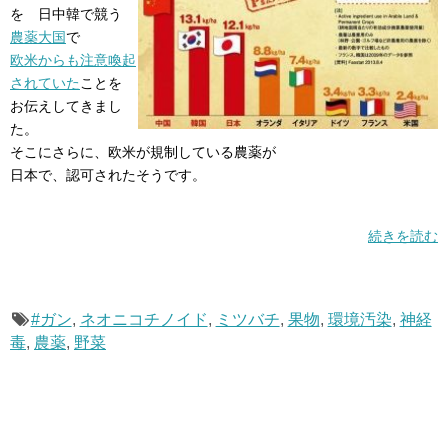
を 日中韓で競う
農薬大国
で
欧米からも注意喚起
されていた
ことを
お伝えしてきまし
た。
そこにさらに、欧米が規制している農薬が
日本で、認可されたそうです。
続きを読む
#ガン
,
ネオニコチノイド
,
ミツバチ
,
果物
,
環境汚染
,
神経
毒
,
農薬
,
野菜