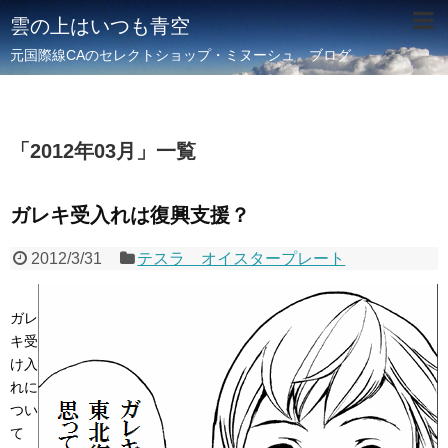
雲の上はいつも青空
元国際線CAのセレクトショップ・ミヌーシュ ブログ
「
2012年03月
」
一覧
ガレキ受入れは復興支援？
2012/3/31
テスラ オイスタープレート
ガレ
キ受
け入
れに
つい
て