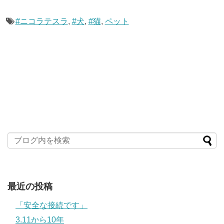
#ニコラテスラ
,
#犬
,
#猫
,
ペット
最近の投稿
「安全な接続です」
3.11から10年