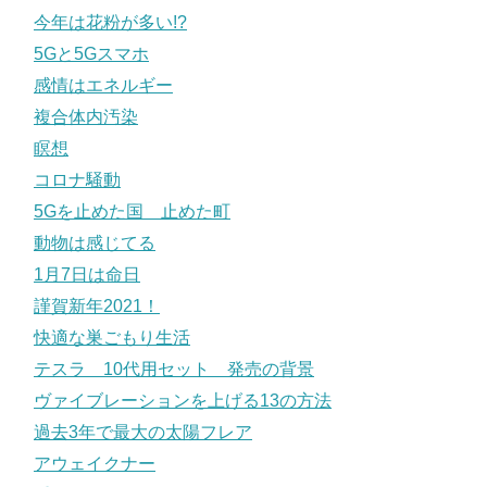
今年は花粉が多い!?
5Gと5Gスマホ
感情はエネルギー
複合体内汚染
瞑想
コロナ騒動
5Gを止めた国 止めた町
動物は感じてる
1月7日は命日
謹賀新年2021！
快適な巣ごもり生活
テスラ 10代用セット 発売の背景
ヴァイブレーションを上げる13の方法
過去3年で最大の太陽フレア
アウェイクナー