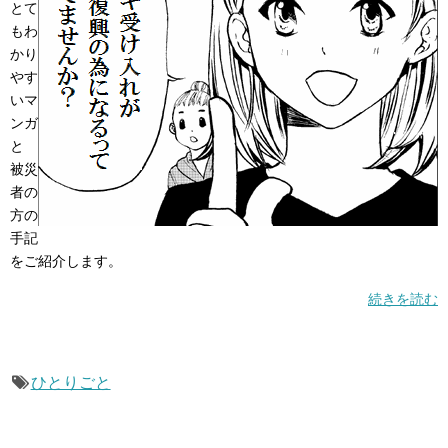
とて
もわ
かり
やす
いマ
ンガ
と
被災
者の
方の
手記
をご紹介します。
続きを読む
ひとりごと