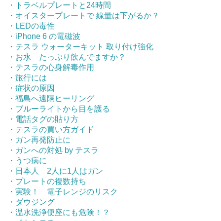
・トラベルプレートと24時間
・オイスタープレートで 線量は下がるか？
・LEDの毒性
・iPhone 6 の電磁波
・テスラ ウォーターキット 取り付け強化
・お水 たっぷり飲んでますか？
・テスラの心身解毒作用
・旅行には
・症状の原因
・福島へ遠隔ヒーリング
・ブルーライトから目を護る
・電話タグの貼り方
・テスラの買い方ガイド
・ガン再発防止に
・ガンへの対処 by テスラ
・うつ病に
・日本人 2人に1人はガン
・プレートの複数持ち
・実験！ 電子レンジのリスク
・ダウジング
・温水洗浄便座にも危険！？