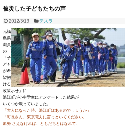
被災した子どもたちの声
2012/3/13
テスラ
元福
島県
職員
の
「子
ども
が希
望抱
ける
政策示せ」に
浪江町が小中学生にアンケートした結果が
いくつか載っていました。
「大人になった時、浪江町はあるのでしょうか」
「町長さん、東京電力に言っといてください。
原発 さえなければ、ともだちとはなれて、