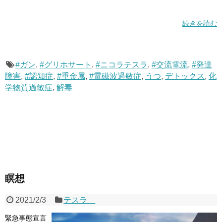
続きを読む
#ガン
,
#グリホサート
,
#ニコラテスラ
,
#交流電流
,
#発達
障害
,
#認知症
,
#重金属
,
#電磁波過敏症
,
うつ
,
デトックス
,
化
学物質過敏症
,
解毒
瞑想
2021/2/3
テスラ
緊急事態宣言