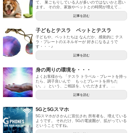
て、 巣ごもりしている人が多いのではないかと思い
ます。 その分、家族やペットとの時間が増えて...
記事を読む
子どもとテスラ ペットとテスラ
子どもや、ペットたちは なんだか、感覚的に テス
ラ・プレートのエネルギーが 好きになるようで
す・・・♪
記事を読む
身の周りの環境を・・・
よくお客様から 「テスラ トラベル・プレートを持っ
たら、調子良いんで もっとプレートを持ちた
い。」 という、ご相談を、いただきます。 ...
記事を読む
5Gと5Gスマホ
5Gスマホがさかんに宣伝され 所有者も、増えている
ようです。 それだけ、5Gの電波圏が、拡がっている
ということですね。