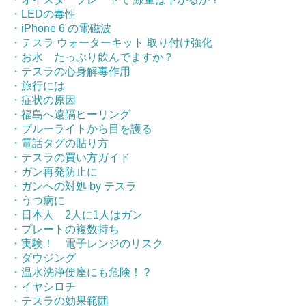
・LEDの毒性
・iPhone 6 の電磁波
・テスラ ウォーターキット 取り付け強化
・お水 たっぷり飲んでますか？
・テスラの心身解毒作用
・旅行には
・症状の原因
・福島へ遠隔ヒーリング
・ブルーライトから目を護る
・電話タグの貼り方
・テスラの買い方ガイド
・ガン再発防止に
・ガンへの対処 by テスラ
・うつ病に
・日本人 2人に1人はガン
・プレートの複数持ち
・実験！ 電子レンジのリスク
・ダウジング
・温水洗浄便座にも危険！？
・イヤシロチ
・テスラの効果範囲