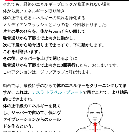
それでも、経絡のエネルギーブロックが修正されない場合
体から悪いエネルギーを取り除き
体の正中を通るエネルギーの流れを浄化する
メリディアンフラッシュというのを、今回教わりました。
片方の
手のひらを、体から5cmくらい離して
恥骨辺りから下唇まで上向きに動かし、
次に下唇から恥骨辺りまでまっすぐ、下に動かします。
これを6回行います。
その後、ジッパーを上げて閉じるように
恥骨辺りから下唇まで上向きに3回実行
したら、おしまいです。
このアクションは、ジップアップと呼ばれます。
動画では、最後に手のひらで
体のエネルギーをクリーニングしてま
すが、これは、
テスラ トラベル・プレート
で扇ぐことで、より効果
的にできます
ね。
体の正中線のエネルギーを良く
し、ジッパーで留めて、低いヴ
ァイブレーションからのシール
ドを作るという、