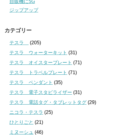
自販機に5G
ジップアップ
カテゴリー
テスラ
(205)
テスラ ウォーターキット
(31)
テスラ オイスタープレート
(71)
テスラ トラベルプレート
(71)
テスラ ペンダント
(35)
テスラ 電子スタビライザー
(31)
テスラ 電話タグ・タブレットタグ
(29)
ニコラ・テスラ
(25)
ひとりごと
(21)
ミヌーシュ
(46)