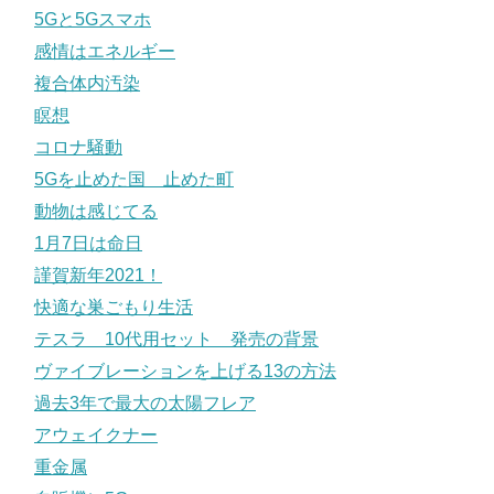
5Gと5Gスマホ
感情はエネルギー
複合体内汚染
瞑想
コロナ騒動
5Gを止めた国 止めた町
動物は感じてる
1月7日は命日
謹賀新年2021！
快適な巣ごもり生活
テスラ 10代用セット 発売の背景
ヴァイブレーションを上げる13の方法
過去3年で最大の太陽フレア
アウェイクナー
重金属