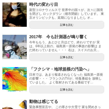
時代の変わり目
新型コロナウィルスで 世界中の国々が、次々に国境
を閉ざし ロックダウン（都市閉鎖）しています。 東
京オリンピックも、延期になりましたし オ...
記事を読む
2017年 今も計測器が鳴り響く
今年ももう、あとひと月ほどで、終わりですが 実
は、6年以上前の、福島第一原発の事故の影響は ま
だ終わっていません・・・ 右は、スイスのお天...
記事を読む
「フクシマ・地球規模の汚染へ」
日本では、あまり報道されなくなった 福島第一原発
の影響・・・ フランスのTVが、特集番組を 放映し
ていました。 よく取材されてある番組です...
記事を読む
動物は感じてる
緊急事態宣言や、 この寒さや大雪で 家を閉めきっ