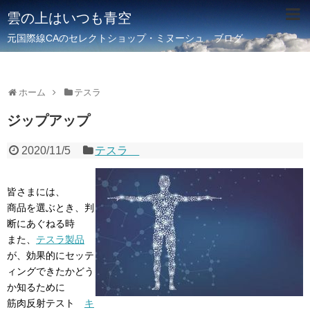
雲の上はいつも青空
元国際線CAのセレクトショップ・ミヌーシュ ブログ
ホーム
テスラ
ジップアップ
2020/11/5
テスラ
皆さまには、
商品を選ぶとき、判
断にあぐねる時
また、
テスラ製品
が、効果的にセッテ
ィングできたかどう
か知るために
筋肉反射テスト
キ