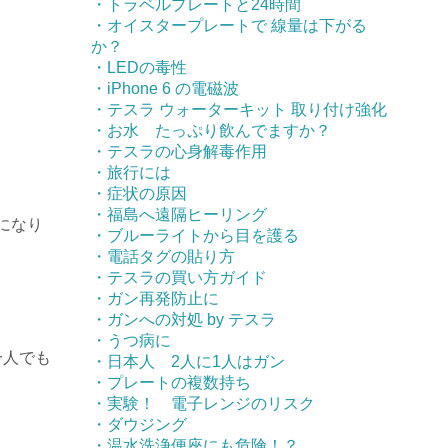
・トラベルプレートと24時間
・オイスタープレートで 線量は下がる
か？
・LEDの毒性
・iPhone 6 の電磁波
・テスラ ウォーターキット 取り付け強化
・お水 たっぷり飲んでますか？
・テスラの心身解毒作用
・旅行には
・症状の原因
・福島へ遠隔ヒーリング
になり
・ブルーライトから目を護る
・電話タグの貼り方
・テスラの買い方ガイド
・ガン再発防止に
・ガンへの対処 by テスラ
・うつ病に
一人でも
・日本人 2人に1人はガン
・プレートの複数持ち
・実験！ 電子レンジのリスク
・ダウジング
・温水洗浄便座にも危険！？