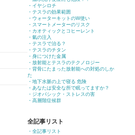
・イヤシロチ
・テスラの効果範囲
・ウォーターキットのW使い
・スマートメーターのリスク
・カオティックとコヒーレント
・氣の注入
・テスラで治る？
・テスラのチタン
・身につけた金属
・放射能とテスラのテクノロジー
・背骨にたまった放射能への対処のしか
た
・地下水脈の上で寝る 危険
・あなたは安全な所で眠ってますか？
・ジオパシック・ストレスの害
・高層階症候群
全記事リスト
・全記事リスト