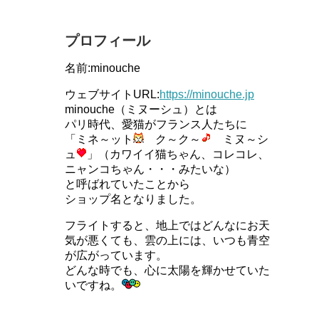
プロフィール
名前:minouche
ウェブサイトURL:
https://minouche.jp
minouche（ミヌーシュ）とは
パリ時代、愛猫がフランス人たちに
「ミネ～ット
ク～ク～
ミヌ～シ
ュ
」（カワイイ猫ちゃん、コレコレ、
ニャンコちゃん・・・みたいな）
と呼ばれていたことから
ショップ名となりました。
フライトすると、地上ではどんなにお天
気が悪くても、雲の上には、いつも青空
が広がっています。
どんな時でも、心に太陽を輝かせていた
いですね。