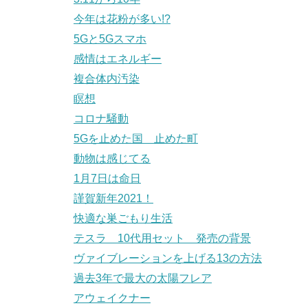
今年は花粉が多い!?
5Gと5Gスマホ
感情はエネルギー
複合体内汚染
瞑想
コロナ騒動
5Gを止めた国 止めた町
動物は感じてる
1月7日は命日
謹賀新年2021！
快適な巣ごもり生活
テスラ 10代用セット 発売の背景
ヴァイブレーションを上げる13の方法
過去3年で最大の太陽フレア
アウェイクナー