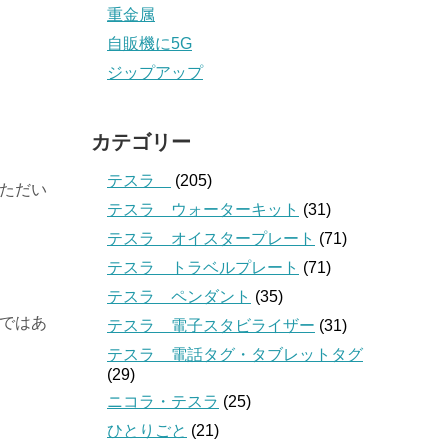
重金属
自販機に5G
ジップアップ
カテゴリー
テスラ
(205)
いただい
テスラ ウォーターキット
(31)
テスラ オイスタープレート
(71)
テスラ トラベルプレート
(71)
テスラ ペンダント
(35)
全ではあ
テスラ 電子スタビライザー
(31)
テスラ 電話タグ・タブレットタグ
(29)
ニコラ・テスラ
(25)
ひとりごと
(21)