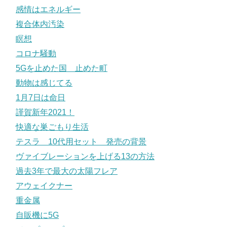
感情はエネルギー
複合体内汚染
瞑想
コロナ騒動
5Gを止めた国 止めた町
動物は感じてる
1月7日は命日
謹賀新年2021！
快適な巣ごもり生活
テスラ 10代用セット 発売の背景
ヴァイブレーションを上げる13の方法
過去3年で最大の太陽フレア
アウェイクナー
重金属
自販機に5G