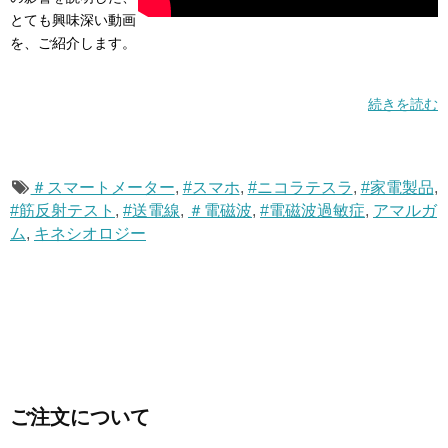
とても興味深い動画
を、ご紹介します。
続きを読む
＃スマートメーター
,
#スマホ
,
#ニコラテスラ
,
#家電製品
,
#筋反射テスト
,
#送電線
,
＃電磁波
,
#電磁波過敏症
,
アマルガ
ム
,
キネシオロジー
ご注文について