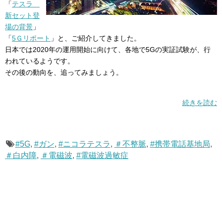
「
テスラ
新セット登
場の背景
」
「
5Ｇリポート
」と、ご紹介してきました。
日本では2020年の運用開始に向けて、各地で5Gの実証試験が、行
われているようです。
その後の動向を、追ってみましょう。
続きを読む
#5G
,
#ガン
,
#ニコラテスラ
,
＃不整脈
,
#携帯電話基地局
,
＃白内障
,
＃電磁波
,
#電磁波過敏症