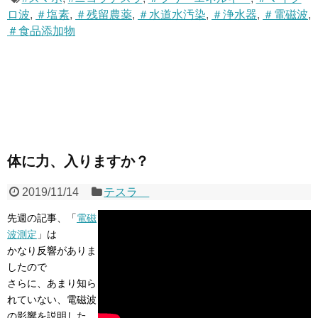
ロ波
,
＃塩素
,
＃残留農薬
,
＃水道水汚染
,
＃浄水器
,
＃電磁波
,
＃食品添加物
体に力、入りますか？
2019/11/14
テスラ
先週の記事、「
電磁
波測定
」は
かなり反響がありま
したので
さらに、あまり知ら
れていない、電磁波
の影響を説明した、