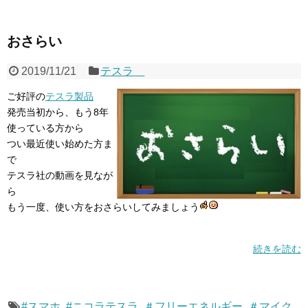
おさらい
2019/11/21
テスラ
ご好評の
テスラ製品
発売当初から、もう8年
使っている方から
つい最近使い始めた方ま
で
テスラ社の動画を見なが
ら
もう一度、使い方をおさらいしてみましょう
続きを読む
#スマホ
,
#ニコラテスラ
,
＃フリーエネルギー
,
＃マイク