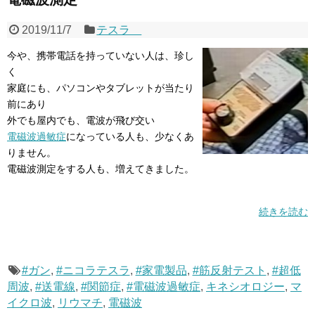
2019/11/7
テスラ
今や、携帯電話を持っていない人は、珍し
く
家庭にも、パソコンやタブレットが当たり
前にあり
外でも屋内でも、電波が飛び交い
電磁波過敏症
になっている人も、少なくあ
りません。
電磁波測定をする人も、増えてきました。
続きを読む
#ガン
,
#ニコラテスラ
,
#家電製品
,
#筋反射テスト
,
#超低
周波
,
#送電線
,
#関節症
,
#電磁波過敏症
,
キネシオロジー
,
マ
イクロ波
,
リウマチ
,
電磁波