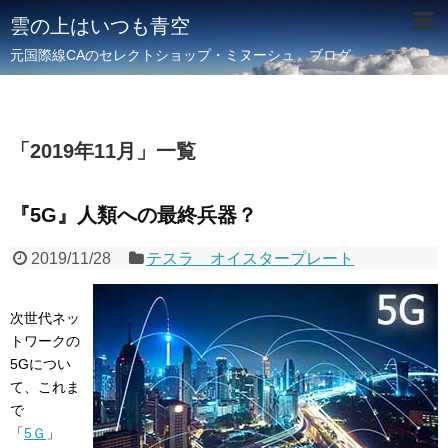
雲の上はいつも青空
元国際線CAのセレクトショップ・ミヌーシュ ブログ
「
2019年11月
」
一覧
『5G』人類への最終兵器？
2019/11/28
テスラ オイスタープレート
次世代ネッ
トワークの
5Gについ
て、これま
で
「
5Ｇ
」