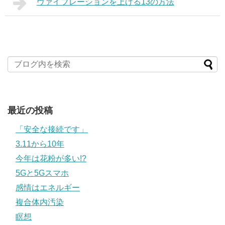
ヴァイブレーションを上げる13の方法
最近の投稿
「安全な接続です」
3.11から10年
今年は花粉が多い!?
5Gと5Gスマホ
感情はエネルギー
複合体内汚染
瞑想