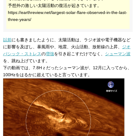
予想外の激しい太陽活動の復活が起きています。
https://earthreview.net/largest-solar-flare-observed-in-the-last-
three-years/
以前
にも書きましたように、太陽活動は、ラジオ波や電子機器など
に影響を及ぼし、暴風雨や、地震、火山活動、放射線の上昇、
ジオ
パシック・ストレス
の
増強
を引き起こすだけでなく、
シューマン波
を、跳ね上げています。
下の動画では、7.8Hｚだったシューマン波が、12月に入ってから、
100Hzをはるかに超えていると言っています。