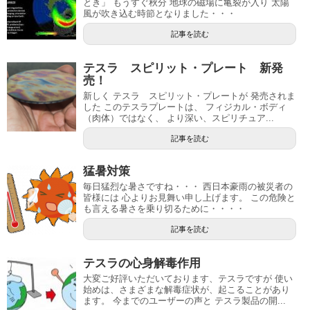
とき」 もうすぐ秋分 地球の磁場に亀裂が入り 太陽
風が吹き込む時節となりました・・・
記事を読む
テスラ スピリット・プレート 新発
売！
新しく テスラ スピリット・プレートが 発売されま
した このテスラプレートは、 フィジカル・ボディ
（肉体）ではなく、 より深い、スピリチュア...
記事を読む
猛暑対策
毎日猛烈な暑さですね・・・ 西日本豪雨の被災者の
皆様には 心よりお見舞い申し上げます。 この危険と
も言える暑さを乗り切るために・・・・
記事を読む
テスラの心身解毒作用
大変ご好評いただいております、テスラですが 使い
始めは、さまざまな解毒症状が、起こることがあり
ます。 今までのユーザーの声と テスラ製品の開...