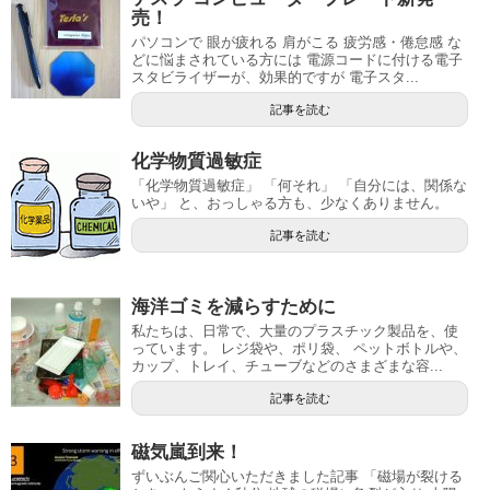
売！
パソコンで 眼が疲れる 肩がこる 疲労感・倦怠感 な
どに悩まされている方には 電源コードに付ける電子
スタビライザーが、効果的ですが 電子スタ...
記事を読む
化学物質過敏症
「化学物質過敏症」 「何それ」 「自分には、関係な
いや」 と、おっしゃる方も、少なくありません。
記事を読む
海洋ゴミを減らすために
私たちは、日常で、大量のプラスチック製品を、使
っています。 レジ袋や、ポリ袋、 ペットボトルや、
カップ、トレイ、チューブなどのさまざまな容...
記事を読む
磁気嵐到来！
ずいぶんご関心いただきました記事 「磁場が裂ける