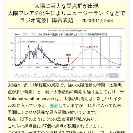
太陽に巨大な黒点群が出現
太陽フレアの発生によりニュージーランドなどで
ラジオ電波に障害表題
2020年11月25日
太陽は、約 11年程度の周期で、強い太陽活動の時期（太陽黒
点が多い時期）と、弱い太陽活動の時期を繰り返しており、米
National weather service は、太陽活動周期は、新しいサイク
ル25に入っていると、
発表
していますが、11月に入って以来、
予測以上にやや活発な黒点活動が続いています。
現在、以下のように 3つの黒点活動領域があり、
これらの黒点群に 37個の黒点が観測されています。
この中で、一番左の黒点群 AR 2786はかなり巨大で、まだ地球