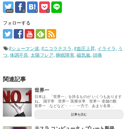
error
0
0
フォローする
#シューマン波
,
#ニコラテスラ
,
#血圧上昇
,
イライラ
,
う
つ
,
体調不良
,
太陽フレア
,
睡眠障害
,
磁気嵐
,
頭痛
関連記事
世界一
日本は、「世界一」を誇るものが いくつもあります
ね。 識字率 世界一 医療水準 世界一 老舗の数
世界一 などなど・・・ 一方で、あまり名誉...
記事を読む
テスラ コンピュータ・プレート新発