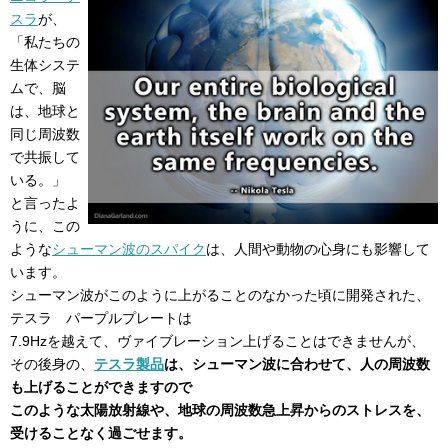
スラ
が、
「私たちの
生体システ
ムで、脳
は、地球と
同じ周波数
で共振して
いる。」
と言ったよ
うに、この
ような
シューマン波のスパイク
は、人間や動物の心身にも影響して
います。
シューマン波がこのように上がることのなかった頃に開発された、
テスラ パープルプレートは
7.9Hzを越えて、ヴァイブレーション上げることはできませんが、
その後身の、
テスラ製品
は、シューマン波に合わせて、人の周波数
も上げることができますので
このような太陽放射線や、地球の周波数急上昇からのストレスを、
受けることなく過ごせます。