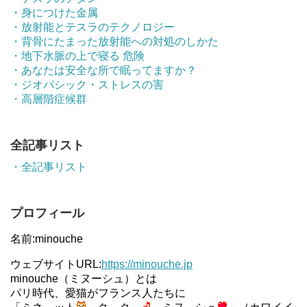
・身につけた金属
・放射能とテスラのテクノロジー
・背骨にたまった放射能への対処のしかた
・地下水脈の上で寝る 危険
・あなたは安全な所で眠ってますか？
・ジオパシック・ストレスの害
・高層階症候群
全記事リスト
・全記事リスト
プロフィール
名前:minouche
ウェブサイトURL:
https://minouche.jp
minouche（ミヌーシュ）とは
パリ時代、愛猫がフランス人たちに