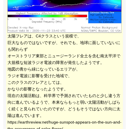
太陽フレアは、C4クラスという規模で、
巨大なものではないですが、それでも、地球に面していないに
も関わらず
オーストラリア東部とニュージーランド全土を含む南太平洋で
大規模な短波ラジオ電波の障害が発生したようです。
地図の青から緑になっているエリアが、
ラジオ電波に影響を受けた地域で、
このクラスのフレアとしては、
かなりの影響となったようです。
現在の太陽活動は、科学界で予測されていたものと少し違う方
向に進んでいるようで、本来ならもっと弱い太陽活動がしばら
く続くと見られていたのですが、どうもそうではない方向に太
陽は進んでいます。
https://earthreview.net/huge-sunspot-appears-on-the-sun-and-
the-occurrence-of-solar-flares/