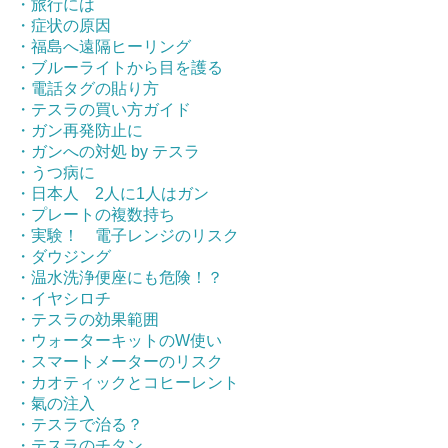
・旅行には
・症状の原因
・福島へ遠隔ヒーリング
・ブルーライトから目を護る
・電話タグの貼り方
・テスラの買い方ガイド
・ガン再発防止に
・ガンへの対処 by テスラ
・うつ病に
・日本人 2人に1人はガン
・プレートの複数持ち
・実験！ 電子レンジのリスク
・ダウジング
・温水洗浄便座にも危険！？
・イヤシロチ
・テスラの効果範囲
・ウォーターキットのW使い
・スマートメーターのリスク
・カオティックとコヒーレント
・氣の注入
・テスラで治る？
・テスラのチタン