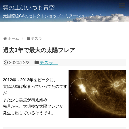
雲の上はいつも青空
元国際線CAのセレクトショップ・ミヌーシュ ブログ
ホーム
テスラ
過去3年で最大の太陽フレア
2020/12/2
テスラ
2012年～2013年をピークに、
太陽活動は収まっていってたのです
が
また少し黒点が増え始め
先月から、大規模な太陽フレアが
発生し出しているそうです。