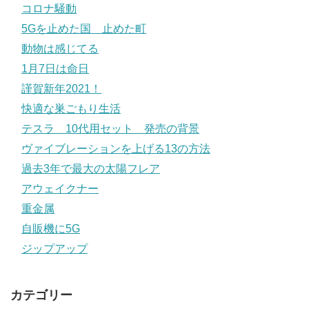
コロナ騒動
5Gを止めた国 止めた町
動物は感じてる
1月7日は命日
謹賀新年2021！
快適な巣ごもり生活
テスラ 10代用セット 発売の背景
ヴァイブレーションを上げる13の方法
過去3年で最大の太陽フレア
アウェイクナー
重金属
自販機に5G
ジップアップ
カテゴリー