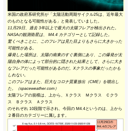
米国の政府系研究所が「太陽活動周期サイクル25は、近年最大
のものとなる可能性がある」と発表していました。
11月29日、過去 3年以上で最大の太陽フレアが検出された。
NASAの観測衛星は、 M4.4 カテゴリーとして記録した。
驚くべきことに、このフレアは見た目よりもさらに大きかった
可能性がある。
爆発した場所は、太陽の南東のすぐ裏側にあり、この爆発が太
陽自身の体によって部分的に隠された結果として、さらに大き
なフレアだった可能性があるのだ。Xクラスの事象だったかも
しれない。
このフレアはまた、巨大なコロナ質量放出（CME）を噴出し
た。（spaceweather.com）
太陽フレアの規模は、上から、Ｘクラス Ｍクラス Ｃクラ
ス Ｂクラス Ａクラス
のそれぞれ 10段階で示され、今回の M4.4というのは、上から
２番目のカテゴリーに属します。