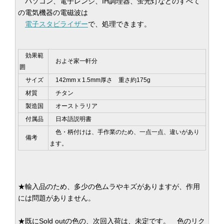
パソコン、電子レンジ、IH調理器、蛍光灯などのすべて
の電気機器の電磁波は
電子スタビライザー
で、処理できます。
効果範
およそ家一軒分
囲
サイズ
142mm x 1.5mm厚さ 重さ約175g
材質
チタン
製造国
オーストラリア
付属品
日本語説明書
色・柄付けは、手作業のため、一点一点、違いがあり
備考
ます。
★輸入品のため、多少の色ムラやキズがありますが、作用
には問題がありません。
★既にSold outの色の、次回入荷は、未定です。 色のリク