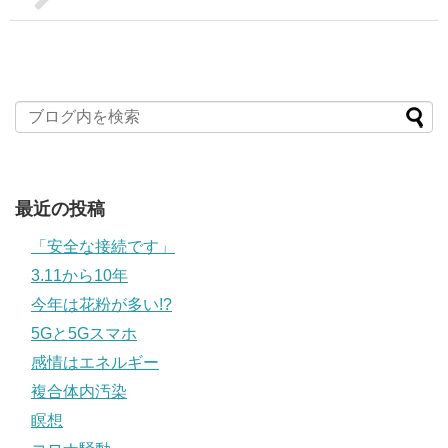
最近の投稿
「安全な接続です」
3.11から10年
今年は花粉が多い!?
5Gと5Gスマホ
感情はエネルギー
複合体内汚染
瞑想