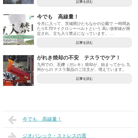
記事を読む
今でも 高線量！
今月に入って、茨城県ひたちなかの公園で 一時間あ
たり0.70マイクロシーべルトという 高い放射線が測
定され、立ち入り禁止になっています。 ...
記事を読む
がれき焼却の不安 テスラでケア！
九州での、瓦礫（ガレキ）焼却が、始まってから 九
州からの テスラ製品のご注文が、増えています。
記事を読む
今でも 高線量！
ジオパシック・ストレスの害