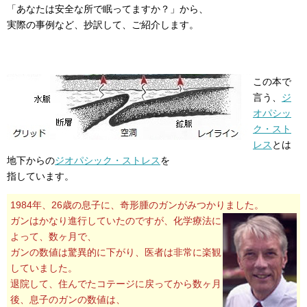
「あなたは安全な所で眠ってますか？」から、
実際の事例など、抄訳して、ご紹介します。
この本で
言う、
ジ
オパシッ
ク・スト
レス
とは
地下からの
ジオパシック・ストレス
を
指しています。
1984年、26歳の息子に、奇形腫のガンがみつかりました。
ガンはかなり進行していたのですが、化学療法に
よって、数ヶ月で、
ガンの数値は驚異的に下がり、医者は非常に楽観
していました。
退院して、住んでたコテージに戻ってから数ヶ月
後、息子のガンの数値は、