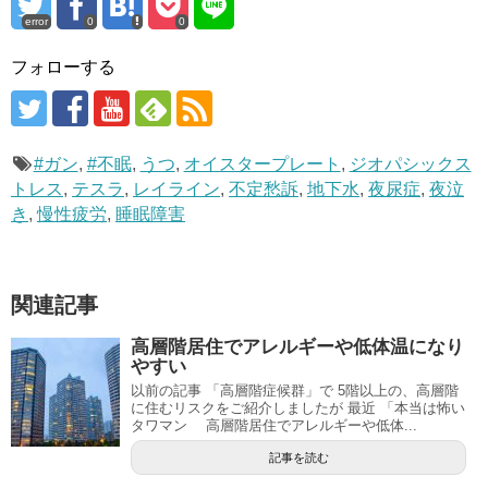
error
0
0
フォローする
#ガン
,
#不眠
,
うつ
,
オイスタープレート
,
ジオパシックス
トレス
,
テスラ
,
レイライン
,
不定愁訴
,
地下水
,
夜尿症
,
夜泣
き
,
慢性疲労
,
睡眠障害
関連記事
高層階居住でアレルギーや低体温になり
やすい
以前の記事 「高層階症候群」で 5階以上の、高層階
に住むリスクをご紹介しましたが 最近 「本当は怖い
タワマン 高層階居住でアレルギーや低体...
記事を読む