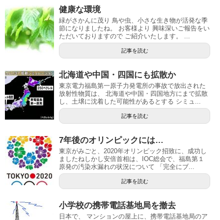
健康な環境
緑がさかんに茂り 鳥や虫、小さな生き物が活発な季
節になりましたね。 お客様より 興味深いご報告をい
ただいておりますので ご紹介いたします。 ...
記事を読む
北海道や中国・四国にも拡散か
東京電力福島第一原子力発電所の事故で放出された
放射性物質は、 北海道や中国・四国地方にまで拡散
し、土壌に沈着した可能性があるとする シミュ...
記事を読む
7年後のオリンピックには…
東京がみごと、2020年オリンピック招致に、成功し
ましたねしかし安倍首相は、IOC総会で、福島第１
原発の汚染水漏れの状況について 「完全にブ...
記事を読む
小学校の携帯電話基地局を撤去
日本で、 マンションの屋上に、携帯電話基地局のア