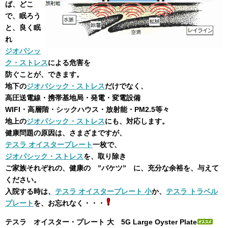
ば、どこ
で、眠ろう
と、良く眠
れ
ジオパシッ
ク・ストレス
による危害を
防ぐことが、できます。
地下の
ジオパシック・ストレス
だけでなく、
高圧送電線・携帯基地局・発電・変電設備
WIFI・高層階・シックハウス・放射能・PM2.5等々
地上の
ジオパシック・ストレス
にも、対応します。
健康問題の原因は、さまざまですが、
テスラ オイスタープレート
一枚で、
ジオパシック・ストレス
を、取り除き
ご家族それぞれの、健康の ”バケツ” に、充分な余裕を、与えて
ください。
入院する時は、
テスラ オイスタープレート 小
か、
テスラ トラベル
プレート
を、お忘れなく・・・
テスラ オイスター・プレート 大 5G Large Oyster Plate