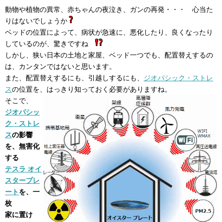
動物や植物の異常、赤ちゃんの夜泣き、ガンの再発・・・ 心当た
りはないでしょうか
ベッドの位置によって、病状が急速に、悪化したり、良くなったり
しているのが、驚きですね
しかし、狭い日本の土地と家屋、ベッド一つでも、配置替えするの
は、カンタンではないと思います。
また、配置替えするにも、引越しするにも、
ジオパシック・ストレ
ス
の位置を、はっきり知っておく必要がありますね。
そこで、
ジオパシッ
ク・ストレ
ス
の影響
を、無害化
する
テスラ オイ
スタープレ
ート
を、一
枚
家に置け