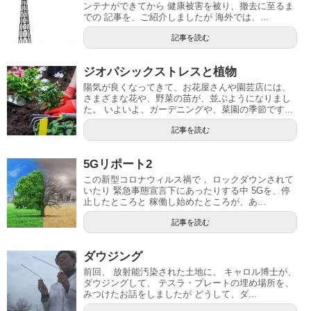
ンテナができてから 健康被害を被り、撤去に至るま
での 記事を、ご紹介しましたが 海外では、...
記事を読む
ジオパシックストレスと植物
陽気が良くなってきて、お花屋さんや園芸店には、
さまざまな花や、野菜の苗が、並ぶようになりまし
た。 いよいよ、ガーデニングや、菜園の季節です...
記事を読む
5Gリポート2
この新型コロナウィルス禍で， ロックダウンされて
いたり 緊急事態宣言下にあったりする中 5Gを、停
止したところと 稼働し始めたところが、あ...
記事を読む
ダウジング
前回、 放射能汚染された土地に、 キャロル博士が、
ダウジングして、 テスラ・プレートの埋め場所を、
みつけたお話をしましたが どうして、ダ...