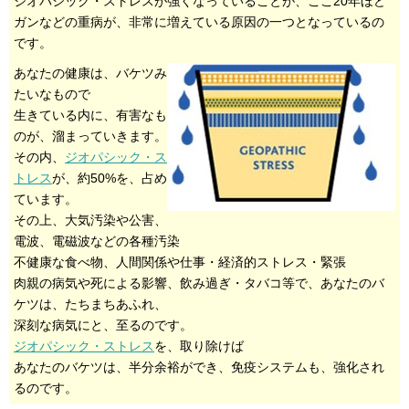
ジオパシック・ストレスが強くなっていることが、ここ20年ほど
ガンなどの重病が、非常に増えている原因の一つとなっているの
です。
あなたの健康は、バケツみ
たいなもので
生きている内に、有害なも
のが、溜まっていきます。
その内、
ジオパシック・ス
トレス
が、約50%を、占め
ています。
その上、大気汚染や公害、
電波、電磁波などの各種汚染
不健康な食べ物、人間関係や仕事・経済的ストレス・緊張
肉親の病気や死による影響、飲み過ぎ・タバコ等で、あなたのバ
ケツは、たちまちあふれ、
深刻な病気にと、至るのです。
ジオパシック・ストレス
を、取り除けば
あなたのバケツは、半分余裕ができ、免疫システムも、強化され
るのです。