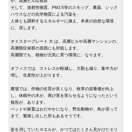
や、高層ビル症候群
そして、放射性物質、PM2.5等のスモッグ、農薬、シック
ハウスなどの化学物質による汚染を、
人体とも調和するエネルギーに換え、本来の自然な環境
に、戻します。
オイスタープレート 大 は、高層ビルや高層マンションの、
高層階症候群の原因にも対処します。
高層階でも、植物が元気に育つ環境に、なります。
オフィスでは、ストレスが軽減し、欠勤も減り、集中力が
増し、生産性が上がります。
農場では、作物の生育が良くなり、牧草の栄養価が向上
し、休眠中の木が、再び実を実らせるようになったという
報告が、あります。
ペットや家畜はおだやかになり、野生動物や、鳥が戻って
きて、繁殖し出した所もあるそうです。
姿を消していたカエルが、かつてはたくさん見かけたエリ