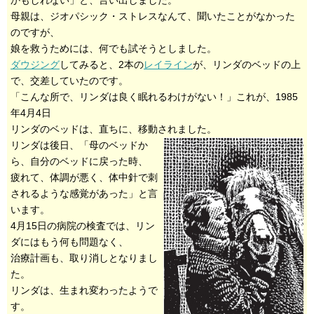
かもしれない」と、言い出しました。
母親は、ジオパシック・ストレスなんて、聞いたことがなかった
のですが、
娘を救うためには、何でも試そうとしました。
ダウジング
してみると、2本の
レイライン
が、リンダのベッドの上
で、交差していたのです。
「こんな所で、リンダは良く眠れるわけがない！」これが、1985
年4月4日
リンダのベッドは、直ちに、移動されました。
リンダは後日、「母のベッドか
ら、自分のベッドに戻った時、
疲れて、体調が悪く、体中針で刺
されるような感覚があった」と言
います。
4月15日の病院の検査では、リン
ダにはもう何も問題なく、
治療計画も、取り消しとなりまし
た。
リンダは、生まれ変わったようで
す。