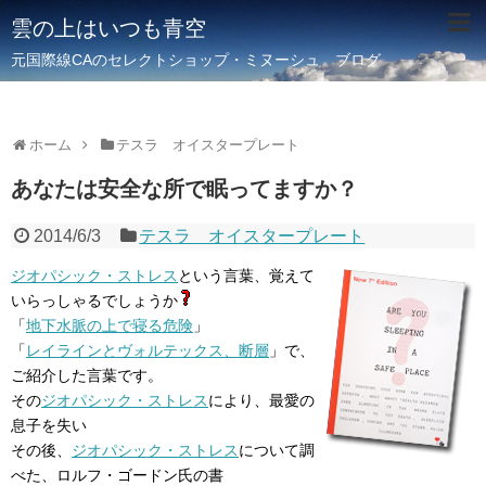
雲の上はいつも青空
元国際線CAのセレクトショップ・ミヌーシュ ブログ
ホーム
テスラ オイスタープレート
あなたは安全な所で眠ってますか？
2014/6/3
テスラ オイスタープレート
ジオパシック・ストレス
という言葉、覚えて
いらっしゃるでしょうか
「
地下水脈の上で寝る危険
」
「
レイラインとヴォルテックス、断層
」で、
ご紹介した言葉です。
その
ジオパシック・ストレス
により、最愛の
息子を失い
その後、
ジオパシック・ストレス
について調
べた、ロルフ・ゴードン氏の書