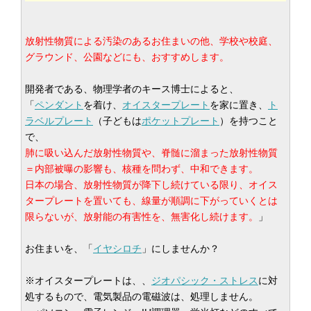
放射性物質による汚染のあるお住まいの他、学校や校庭、
グラウンド、公園などにも、おすすめします。
開発者である、物理学者のキース博士によると、
「
ペンダント
を着け、
オイスタープレート
を家に置き、
ト
ラベルプレート
（子どもは
ポケットプレート
）を持つこと
で、
肺に吸い込んだ放射性物質や、脊髄に溜まった放射性物質
＝内部被曝の影響も、核種を問わず、中和できます。
日本の場合、放射性物質が降下し続けている限り、オイス
タープレートを置いても、線量が順調に下がっていくとは
限らないが、放射能の有害性を、無害化し続けます。
」
お住まいを、「
イヤシロチ
」にしませんか？
※オイスタープレートは、、
ジオパシック・ストレス
に対
処するもので、電気製品の電磁波は、処理しません。