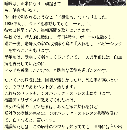
睡眠は、正常になり、朝起きて
も、倦怠感がなく、
体中針で刺されるようなヒドイ感覚も、なくなりました。
1985年5月、ベッドを移動してから、一ヵ月半、
彼女は朝早く起き、毎朝新聞を取りにいきます。
学校では、精力的に活動し、毎日4時間、ポニーの世話をし、
週に一度、老婦人の家のお掃除や庭の手入れをし、ベビーシッタ
ーをすることもあります。
半年前は、衰弱して弱々しく歩いていて、一ヵ月半前には、白血
病を再発していたのに、
ベッドを移動しただけで、奇跡的な回復を遂げたのです。
たいていの病院には、回復が難しかったり、死亡率が高いとい
う、ウワサのあるベッドが、あります。
これらのベッドも、ジオパシック・ストレス上にあります。
看護師エリザベスが教えてくれたのは、
彼女の病棟の、ガン患者は、みんな家に帰れるけど、
反対側の病棟の患者は、ジオパシック・ストレスの影響を受け
て、亡くなると、言います。
看護師たちは、この病棟のウワサは知ってても、医師には言い出