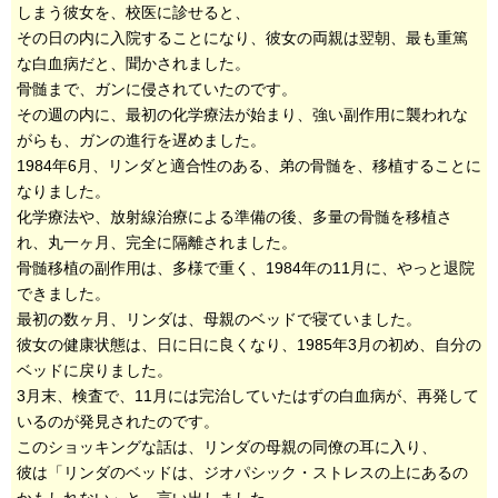
しまう彼女を、校医に診せると、
その日の内に入院することになり、彼女の両親は翌朝、最も重篤
な白血病だと、聞かされました。
骨髄まで、ガンに侵されていたのです。
その週の内に、最初の化学療法が始まり、強い副作用に襲われな
がらも、ガンの進行を遅めました。
1984年6月、リンダと適合性のある、弟の骨髄を、移植することに
なりました。
化学療法や、放射線治療による準備の後、多量の骨髄を移植さ
れ、丸一ヶ月、完全に隔離されました。
骨髄移植の副作用は、多様で重く、1984年の11月に、やっと退院
できました。
最初の数ヶ月、リンダは、母親のベッドで寝ていました。
彼女の健康状態は、日に日に良くなり、1985年3月の初め、自分の
ベッドに戻りました。
3月末、検査で、11月には完治していたはずの白血病が、再発して
いるのが発見されたのです。
このショッキングな話は、リンダの母親の同僚の耳に入り、
彼は「リンダのベッドは、ジオパシック・ストレスの上にあるの