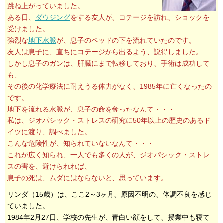
跳ね上がっていました。
ある日、
ダウジング
をする友人が、コテージを訪れ、ショックを
受けました。
強烈な
地下水脈
が、息子のベッドの下を流れていたのです。
友人は息子に、直ちにコテージから出るよう、説得しました。
しかし息子のガンは、肝臓にまで転移しており、手術は成功して
も、
その後の化学療法に耐えうる体力がなく、1985年に亡くなったの
です。
地下を流れる水脈が、息子の命を奪ったなんて・・・
私は、ジオパシック・ストレスの研究に50年以上の歴史のあるド
イツに渡り、調べました。
こんな危険性が、知られていないなんて・・・
これが広く知られ、一人でも多くの人が、ジオパシック・ストレ
スの害を、避けられれば、
息子の死は、ムダにはならないと、思っています。
リンダ（15歳）は、ここ2～3ヶ月、原因不明の、体調不良を感じ
ていました。
1984年2月27日、学校の先生が、青白い顔をして、授業中も寝て