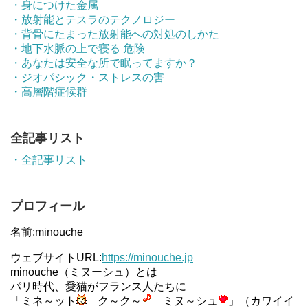
・身につけた金属
・放射能とテスラのテクノロジー
・背骨にたまった放射能への対処のしかた
・地下水脈の上で寝る 危険
・あなたは安全な所で眠ってますか？
・ジオパシック・ストレスの害
・高層階症候群
全記事リスト
・全記事リスト
プロフィール
名前:minouche
ウェブサイトURL:
https://minouche.jp
minouche（ミヌーシュ）とは
パリ時代、愛猫がフランス人たちに
「ミネ～ット
ク～ク～
ミヌ～シュ
」（カワイイ