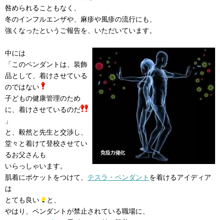
咎められることもなく、
冬のインフルエンザや、麻疹や風疹の流行にも、
強くなったというご報告を、いただいています。
中には
「このペンダントは、装飾
品として、着けさせている
のではない
子どもの健康管理のため
に、着けさせているのだ
」
と、毅然と先生と交渉し、
堂々と着けて登校させてい
るお父さんも
いらっしゃいます。
肌着にポケットをつけて、
テスラ・ペンダント
を着けるアイディア
は
とても良い
と、
やはり、ペンダントが禁止されている職場に、