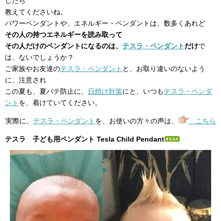
したら
教えてくださいね。
パワーペンダントや、エネルギー・ペンダントは、数多くあれど
その人の持つエネルギーを読み取って
その人だけのペンダントになるのは、
テスラ・ペンダント
だけ
で
は、ないでしょうか？
ご家族やお友達の
テスラ・ペンダント
と、お取り違いのないよう
に、注意され
この夏も、夏バテ防止に、
日焼け対策
にと、いつも
テスラ・ペンダ
ント
を、着けていてください。
実際に、
テスラ・ペンダント
を、お使いの方々の声は、
こちら
テスラ 子ども用ペンダント Tesla Child Pendant