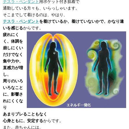
テスラ・ペンダント
用ポケット付き肌着で
通勤している方々も、いらっしゃいます。
そこまでして着けるのは、やはり、
テスラ・ペンダント
を着けているか、着けていないかで、かなり違
いを感じる
からです。
疲れにく
く、体調を
崩しにくい
だけでなく
集中力や、
直感力が増
し、
周りのいろ
いろなこと
に、影響さ
れにくくな
り
あまりブレることもなく
心身ともに、安定する
からです。
また、赤ちゃんには、