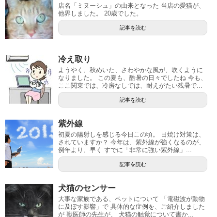
店名「ミヌーシュ」の由来となった 当店の愛猫が、
他界しました。 20歳でした。
記事を読む
冷え取り
ようやく、秋めいた、さわやかな風が、吹くように
なりました。 この夏も、酷暑の日々でしたね 今も、
ここ関東では、冷房なしでは、耐えがたい残暑で...
記事を読む
紫外線
初夏の陽射しを感じる今日この頃。 日焼け対策は、
されていますか？ 今年は、紫外線が強くなるのが、
例年より、早く すでに「非常に強い紫外線」...
記事を読む
犬猫のセンサー
大事な家族である、ペットについて 「電磁波が動物
に及ぼす影響」で 具体的な症例を、ご紹介しました
が 獣医師の先生が、 犬猫の触覚について書か...