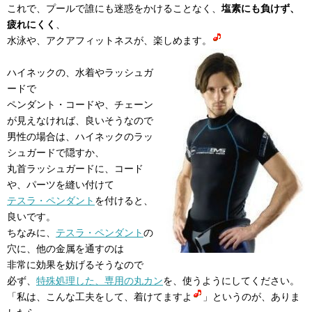
これで、プールで誰にも迷惑をかけることなく、
塩素にも負けず、
疲れにくく
、
水泳や、アクアフィットネスが、楽しめます。
ハイネックの、水着やラッシュガ
ードで
ペンダント・コードや、チェーン
が見えなければ、良いそうなので
男性の場合は、ハイネックのラッ
シュガードで隠すか、
丸首ラッシュガードに、コード
や、パーツを縫い付けて
テスラ・ペンダント
を付けると、
良いです。
ちなみに、
テスラ・ペンダント
の
穴に、他の金属を通すのは
非常に効果を妨げるそうなので
必ず、
特殊処理した、専用の丸カン
を、使うようにしてください。
「私は、こんな工夫をして、着けてますよ
」というのが、ありま