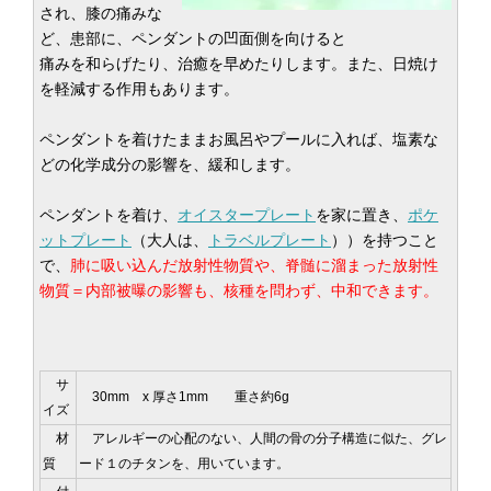
され、膝の痛みな
ど、患部に、ペンダントの凹面側を向けると
痛みを和らげたり、治癒を早めたりします。また、日焼け
を軽減する作用もあります。
ペンダントを着けたままお風呂やプールに入れば、塩素な
どの化学成分の影響を、緩和します。
ペンダントを着け、
オイスタープレート
を家に置き、
ポケ
ットプレート
（大人は、
トラベルプレート
））を持つこと
で、
肺に吸い込んだ放射性物質や、脊髄に溜まった放射性
物質＝内部被曝の影響も、核種を問わず、中和できます。
サ
30mm x 厚さ1mm 重さ約6g
イズ
材
アレルギーの心配のない、人間の骨の分子構造に似た、グレ
質
ード１のチタンを、用いています。