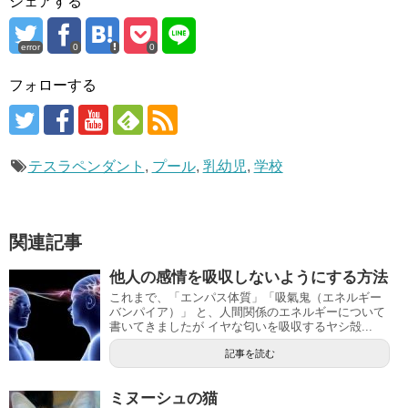
シェアする
error
0
0
フォローする
テスラペンダント
,
プール
,
乳幼児
,
学校
関連記事
他人の感情を吸収しないようにする方法
これまで、「エンパス体質」「吸氣鬼（エネルギー
バンパイア）」 と、人間関係のエネルギーについて
書いてきましたが イヤな匂いを吸収するヤシ殻...
記事を読む
ミヌーシュの猫