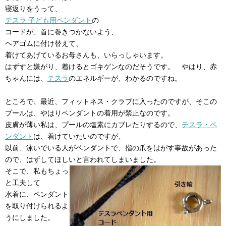
寝返りをうって、
テスラ 子ども用ペンダント
の
コードが、首に巻きつかないよう、
ヘアゴムに付け替えて、
着けてあげているお母さんも、いらっしゃいます。
はずすと嫌がり、着けるとゴキゲンなのだそうです。 やはり、赤
ちゃんには、
テスラ
のエネルギーが、わかるのですね。
ところで、最近、フィットネス・クラブに入ったのですが、そこの
プールは、やはりペンダントの着用が禁止なのです。
皮膚が薄い私は、プールの塩素にカブレたりするので、
テスラ・ペ
ンダント
は、着けていたいのですが、
以前、泳いでいる人がペンダントで、指の爪をはがす事故があった
ので、はずしてほしいと言われてしまいました。
そこで、私もちょっ
と工夫して
水着に、ペンダント
を取り付けられるよ
うにしました。