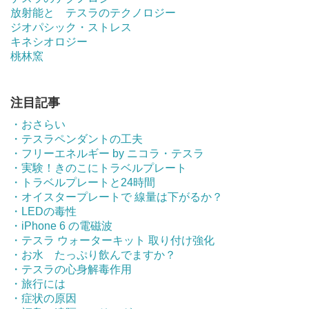
放射能と テスラのテクノロジー
ジオパシック・ストレス
キネシオロジー
桃林窯
注目記事
・おさらい
・テスラペンダントの工夫
・フリーエネルギー by ニコラ・テスラ
・実験！きのこにトラベルプレート
・トラベルプレートと24時間
・オイスタープレートで 線量は下がるか？
・LEDの毒性
・iPhone 6 の電磁波
・テスラ ウォーターキット 取り付け強化
・お水 たっぷり飲んでますか？
・テスラの心身解毒作用
・旅行には
・症状の原因