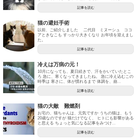
記事を読む
猫の避妊手術
以前、ご紹介しました 二代目 ミヌーシュ ココ
アときなこも すっかり大きくなり お年頃を迎えまし
た。
記事を読む
冷えは万病の元！
10月になっても、夏日続きで、汗をかいていたとこ
ろ 急に、寒くなってきましたね。 急に冷え込むこの
時季は 寒さに、体が慣れるまで 体調を、崩...
記事を読む
猫の大敵 難燃剤
お宅の、猫ちゃんは、元気ですか うちの猫は、もう
20歳なのですが 猫だけでなく、 ヒトにも影響がある
と思える ちょっと気になる記事をみつけ...
記事を読む