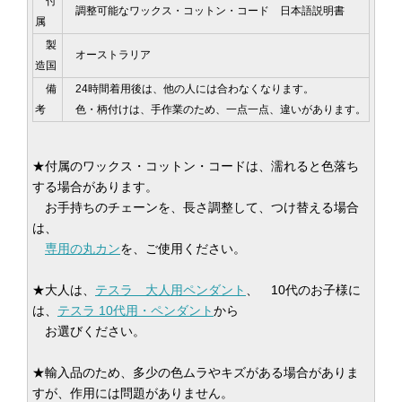
付
調整可能なワックス・コットン・コード 日本語説明書
属
製
オーストラリア
造国
備
24時間着用後は、他の人には合わなくなります。
考
色・柄付けは、手作業のため、一点一点、違いがあります。
★付属のワックス・コットン・コードは、濡れると色落ち
する場合があります。
お手持ちのチェーンを、長さ調整して、つけ替える場合
は、
専用の丸カン
を、ご使用ください。
★大人は、
テスラ 大人用ペンダント
、 10代のお子様に
は、
テスラ 10代用・ペンダント
から
お選びください。
★輸入品のため、多少の色ムラやキズがある場合がありま
すが、作用には問題がありません。