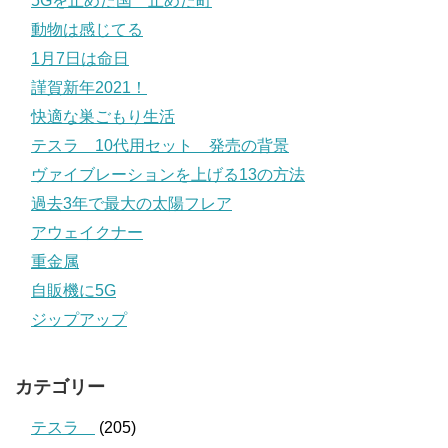
5Gを止めた国 止めた町
動物は感じてる
1月7日は命日
謹賀新年2021！
快適な巣ごもり生活
テスラ 10代用セット 発売の背景
ヴァイブレーションを上げる13の方法
過去3年で最大の太陽フレア
アウェイクナー
重金属
自販機に5G
ジップアップ
カテゴリー
テスラ
(205)