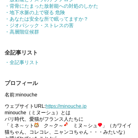
・背骨にたまった放射能への対処のしかた
・地下水脈の上で寝る 危険
・あなたは安全な所で眠ってますか？
・ジオパシック・ストレスの害
・高層階症候群
全記事リスト
・全記事リスト
プロフィール
名前:minouche
ウェブサイトURL:
https://minouche.jp
minouche（ミヌーシュ）とは
パリ時代、愛猫がフランス人たちに
「ミネ～ット
ク～ク～
ミヌ～シュ
」（カワイイ
猫ちゃん、コレコレ、ニャンコちゃん・・・みたいな）