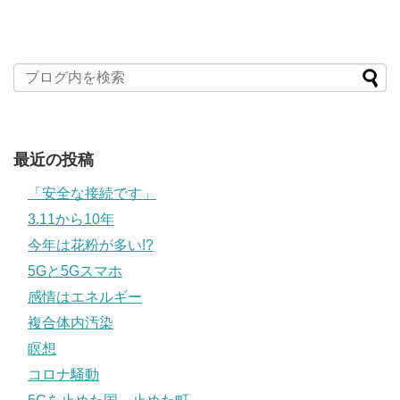
最近の投稿
「安全な接続です」
3.11から10年
今年は花粉が多い!?
5Gと5Gスマホ
感情はエネルギー
複合体内汚染
瞑想
コロナ騒動