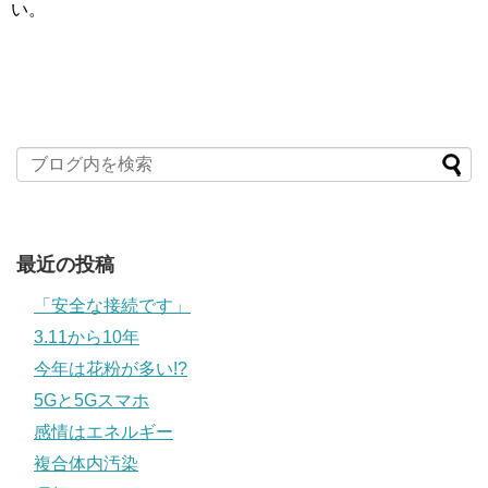
い。
最近の投稿
「安全な接続です」
3.11から10年
今年は花粉が多い!?
5Gと5Gスマホ
感情はエネルギー
複合体内汚染