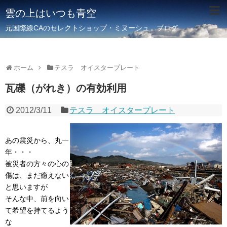
雲の上はいつも青空
元国際線CAのセレクトショップ・ミヌーシュ ブログ
ホーム
テスラ オイスタープレート
瓦礫（がれき）の有効利用
2012/3/11
テスラ オイスタープレート
あの震災から、丸一
年・・・
被災者の方々の心の
傷は、まだ癒えない
と思いますが
そんな中、前を向い
て希望を持てるよう
な