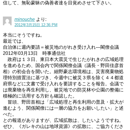
信して、無恥蒙昧の偽善者達を目覚めさせて下さい。
minouche
より:
2012年3月15日 12:36 PM
本当にそうですね。
最近では、
自治体に週内要請＝被災地のがれき受け入れ―閣僚会議
2012年03月13日 時事通信社
政府は１３日、東日本大震災で生じたがれきの広域処理
を進めるため、国会内で関係閣僚会議（議長・野田佳彦首
相）の初会合を開いた。細野豪志環境相は、災害廃棄物処
理特別措置法に基づき、今週中に被災３県を除く４４都道
府県などに文書で受け入れを要請することを報告。会議で
は廃棄物を再生利用し、被災地での防災林や公園の整備に
積極的に活用する方針も確認した。
冒頭、野田首相は「広域処理と再生利用の普及・拡大が
進むよう、関係閣僚には一層の協力をお願いしたい」と述
べた。
との報道がありますが、広域拡散は、したいようですね。
ぜひ、《ガレキの山は地球資源》の拡散に、ご協力くださ