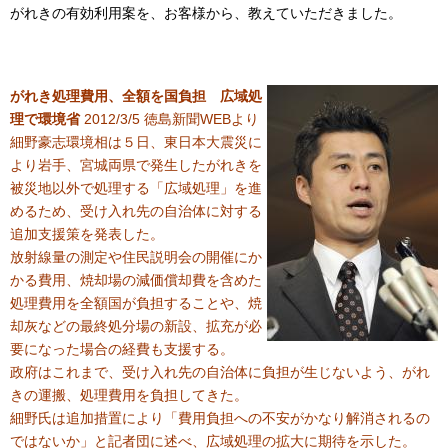
がれきの有効利用案を、お客様から、教えていただきました。
がれき処理費用、全額を国負担 広域処
理で環境省
2012/3/5 徳島新聞WEBより
細野豪志環境相は５日、東日本大震災に
より岩手、宮城両県で発生したがれきを
被災地以外で処理する「広域処理」を進
めるため、受け入れ先の自治体に対する
追加支援策を発表した。
放射線量の測定や住民説明会の開催にか
かる費用、焼却場の減価償却費を含めた
処理費用を全額国が負担することや、焼
却灰などの最終処分場の新設、拡充が必
要になった場合の経費も支援する。
政府はこれまで、受け入れ先の自治体に負担が生じないよう、がれ
きの運搬、処理費用を負担してきた。
細野氏は追加措置により「費用負担への不安がかなり解消されるの
ではないか」と記者団に述べ、広域処理の拡大に期待を示した。