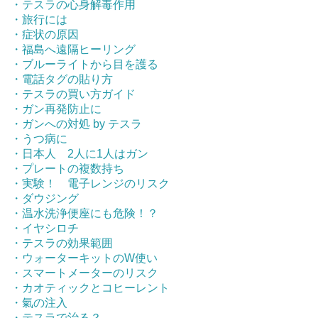
・テスラの心身解毒作用
・旅行には
・症状の原因
・福島へ遠隔ヒーリング
・ブルーライトから目を護る
・電話タグの貼り方
・テスラの買い方ガイド
・ガン再発防止に
・ガンへの対処 by テスラ
・うつ病に
・日本人 2人に1人はガン
・プレートの複数持ち
・実験！ 電子レンジのリスク
・ダウジング
・温水洗浄便座にも危険！？
・イヤシロチ
・テスラの効果範囲
・ウォーターキットのW使い
・スマートメーターのリスク
・カオティックとコヒーレント
・氣の注入
・テスラで治る？