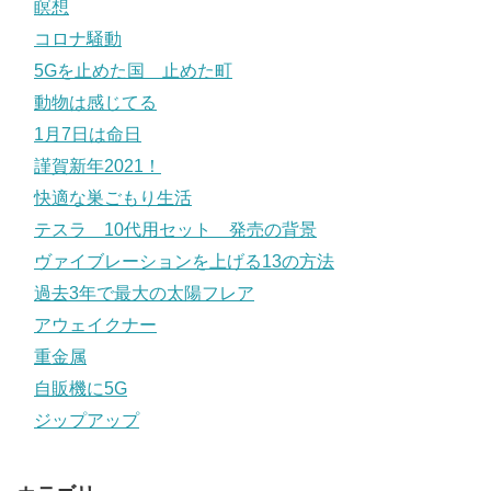
瞑想
コロナ騒動
5Gを止めた国 止めた町
動物は感じてる
1月7日は命日
謹賀新年2021！
快適な巣ごもり生活
テスラ 10代用セット 発売の背景
ヴァイブレーションを上げる13の方法
過去3年で最大の太陽フレア
アウェイクナー
重金属
自販機に5G
ジップアップ