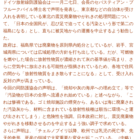
ドイツ放射線防護協会は一一月二七日、会長のセバスティアン・プ
フルークバイル博士名で声明を発表し、東京都などの自治体が受け
入れを表明している東北の震災廃棄物やがれきの処理問題につい
て、「日本の全国民が、忍び足で迫ってくる汚染という形で第二の
福島になる」とし、直ちに被災地からの運搬を中止するよう勧告し
た。
政府は、福島県では廃棄物を原則県内処分としているが、岩手、宮
城両県については広域処理の方針を打ち出している。だが、可燃物
を燃やした場合に放射性物質が濃縮されて灰の基準値が高まり、さ
らに空気中に放出される可能性が指摘されているため、各地で住民
の間から「放射性物質をまき散らすことになる」として、受け入れ
反対の声が高まっている。
今回の同防護協会の声明は、「焼却や灰の海岸への埋め立て」等で
「汚染物が日本の全県へ流通され始めている」と述べながら、「こ
れは惨禍である。ゴミ焼却施設の煙突から、あるいは海に廃棄され
た汚染灰から、材料に含まれている放射性核種は順当に環境へと運
び出されてしまう」と危険性を強調。日本政府に対し、震災廃棄物
やがれきを移動させるのを中止するよう強い調子で求めている。
さらに声明は、「チェルノブイリ以降、欧州では乳児の死亡率、先
天的奇形、死産の領域で大変重要な変化が起こっている。（中略）