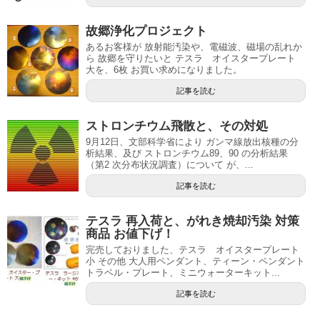
故郷浄化プロジェクト
あるお客様が 放射能汚染や、電磁波、磁場の乱れか
ら 故郷を守りたいと テスラ オイスタープレート
大を、6枚 お買い求めになりました。
記事を読む
ストロンチウム飛散と、その対処
9月12日、文部科学省により ガンマ線放出核種の分
析結果、及び ストロンチウム89、90 の分析結果
（第2 次分布状況調査）について が、...
記事を読む
テスラ 再入荷と、がれき焼却汚染 対策
商品 お値下げ！
完売しておりました、テスラ オイスタープレート
小 その他 大人用ペンダント、ティーン・ペンダント
トラベル・プレート、ミニウォーターキット...
記事を読む