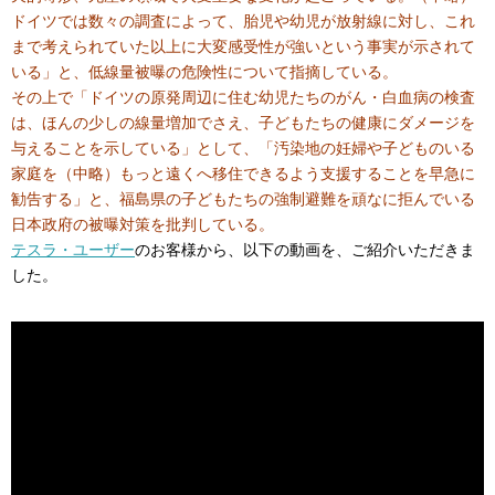
ドイツでは数々の調査によって、胎児や幼児が放射線に対し、これ
まで考えられていた以上に大変感受性が強いという事実が示されて
いる」と、低線量被曝の危険性について指摘している。
その上で「ドイツの原発周辺に住む幼児たちのがん・白血病の検査
は、ほんの少しの線量増加でさえ、子どもたちの健康にダメージを
与えることを示している」として、「汚染地の妊婦や子どものいる
家庭を（中略）もっと遠くへ移住できるよう支援することを早急に
勧告する」と、福島県の子どもたちの強制避難を頑なに拒んでいる
日本政府の被曝対策を批判している。
テスラ・ユーザー
のお客様から、以下の動画を、ご紹介いただきま
した。