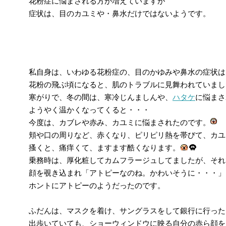
花粉症に悩まされる方が増えていますが
症状は、目のカユミや・鼻水だけではないようです。
私自身は、いわゆる花粉症の、目のかゆみや鼻水の症状は
花粉の飛ぶ頃になると、肌のトラブルに見舞われていまし
寒がりで、冬の間は、寒冷じんましんや、
ハタケ
に悩まさ
ようやく温かくなってくると・・・
今度は、カブレや赤み、カユミに悩まされたのです。
頬や口の周りなど、赤くなり、ピリピリ熱を帯びて、カユ
搔くと、痛痒くて、ますます酷くなります。
乗務時は、厚化粧してカムフラージュしてましたが、それ
顔を覗き込まれ「アトピーなのね。かわいそうに・・・」
ホントにアトピーのようだったのです。
ふだんは、マスクを着け、サングラスをして銀行に行った
出歩いていても、ショーウィンドウに映る自分の赤ら顔を