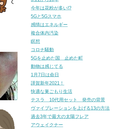
今年は花粉が多い!?
5Gと5Gスマホ
感情はエネルギー
複合体内汚染
瞑想
コロナ騒動
5Gを止めた国 止めた町
動物は感じてる
1月7日は命日
謹賀新年2021！
快適な巣ごもり生活
テスラ 10代用セット 発売の背景
ヴァイブレーションを上げる13の方法
過去3年で最大の太陽フレア
アウェイクナー