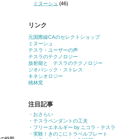
ミヌーシュ
(46)
リンク
元国際線CAのセレクトショップ
ミヌーシュ
テスラ・ユーザーの声
テスラのテクノロジー
放射能と テスラのテクノロジー
ジオパシック・ストレス
キネシオロジー
桃林窯
注目記事
・おさらい
・テスラペンダントの工夫
・フリーエネルギー by ニコラ・テスラ
・実験！きのこにトラベルプレート
この時期