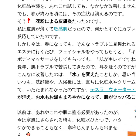
化粧品や薬を、あれこれ試しても、なかなか改善しません
でも、春が終わる頃には、その症状は消えるのです。
そう
花粉による皮膚炎
だったのです。
私は皮膚が薄くて
敏感肌
だったので、何かとすぐにカブレ
反応していたのです。
しかし今は、春になっても、そんなトラブルに見舞われる
エステに行くたび、フェイシャルをやってもらうと、「キ
ボディマッサージをしてもらっても、「肌がキレイですね
長年、肌トラブルで苦労してきたので、耳を疑うのですが
こんなに改善したのは、
「水」を変えた
ことしか、思い当
いつも、洗顔後や、入浴後には、直ちに化粧水やクリーム
て、いたたまれなかったのですが、
テスラ ウォーター・
が消え、お水もお湯もまろやかになって、肌がツッパるこ
以前は、あれやこれや肌に塗る必要があったのが、
今は寒風にさらされる時も、化粧水ひとつで、ハタ
ケができることもなく、寒冷じんましんも出ませ
ん。