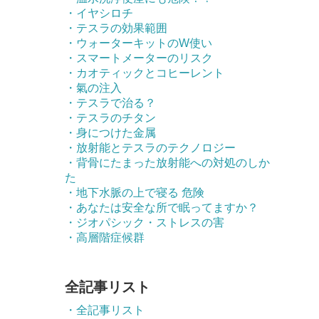
・イヤシロチ
・テスラの効果範囲
・ウォーターキットのW使い
・スマートメーターのリスク
・カオティックとコヒーレント
・氣の注入
・テスラで治る？
・テスラのチタン
・身につけた金属
・放射能とテスラのテクノロジー
・背骨にたまった放射能への対処のしか
た
・地下水脈の上で寝る 危険
・あなたは安全な所で眠ってますか？
・ジオパシック・ストレスの害
・高層階症候群
全記事リスト
・全記事リスト