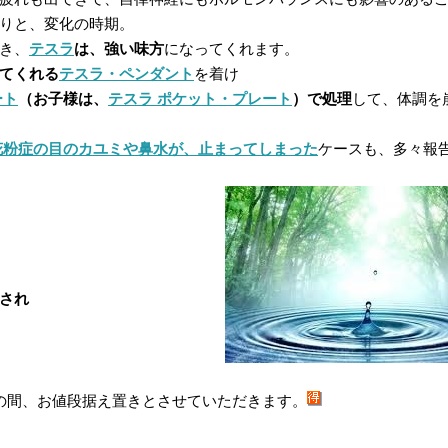
りと、変化の時期。
き、
テスラ
は、強い味方
になってくれます。
てくれる
テスラ・ペンダント
を着け
ート
（お子様は、
テスラ ポケット・プレート
）で処理
して、体調を
花粉症の目のカユミや鼻水が、止まってしまった
ケースも、多々報
され
の間、お値段据え置きとさせていただきます。