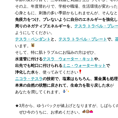
その上、年度替わりで、学校や職場、生活環境が変わった
心身ともに、刺激の多い季節かもしれませんが、そんなと
免疫力をつけ、ブレないように自分のエネルギーを強化し
周りのネガティブエネルギーを、
テスラ トラベル・プレ
ようにしてください。
テスラ・ペンダント
と、
テスラ トラベル・プレート
で、
います。
そして、特に肌トラブルにお悩みの方はぜひ、
水道管に付ける
テスラ ウォーター・キット
や、
出先でも蛇口に付けられる
ミニ・ウォーターキット
で
浄化した水
を、使ってみてください
ニコラ・テスラ
の技術で、塩素はもちろん、重金属も処理
本来の自然の状態に戻されて、生命力を取り戻した水
が
あなたを潤してくれます。
★3月から、ゆうパックが値上げとなりますが、しばらく
ぜひ今のうちに、お求めください。