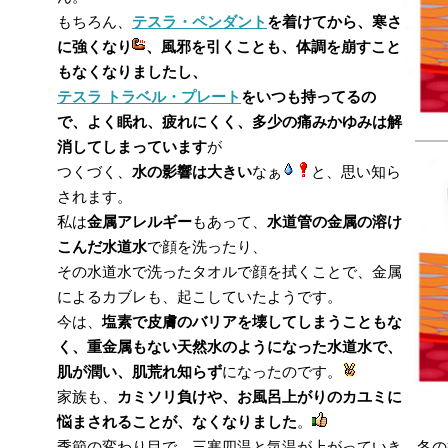
もちろん、
テスラ・ペンダント
を着けてから、寒さ
に強くなり
、風邪を引くことも、体調を崩すこと
もなくなりましたし、
テスラ トラベル・プレート
をいつも持ってるの
で、よく眠れ、疲れにくく、多少の痛みかゆみは解
消してしまっています
が
つくづく、
水の影響は大きい
なぁ
と、思い知ら
されます。
私は
金属アレルギー
もあって、
水道管の金属の溶け
こんだ水道水
で顔を洗ったり、
その水道水で洗ったタオルで顔を拭くことで、金属
によるカブレも、起こしていたようです。
今は、
塩素で皮膚のバリアを壊してしまうこともな
く、重金属もない天然水のようになった水道水で、
肌が潤い、肌荒れ知らず
になったのです。
家族も、
カミソリ負けや、お風呂上がりのカユミに
悩まされることが、なくなりました
。
季節の変わり目で、三寒四温と気温が上がっていき、冬の