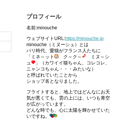
プロフィール
名前:minouche
ウェブサイトURL:
https://minouche.jp
minouche（ミヌーシュ）とは
パリ時代、愛猫がフランス人たちに
「ミネ～ット
ク～ク～
ミヌ～シ
ュ
」（カワイイ猫ちゃん、コレコレ、
ニャンコちゃん・・・みたいな）
と呼ばれていたことから
ショップ名となりました。
フライトすると、地上ではどんなにお天
気が悪くても、雲の上には、いつも青空
が広がっています。
どんな時でも、心に太陽を輝かせていた
いですね。