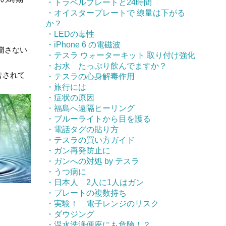
・トラベルプレートと24時間
・オイスタープレートで 線量は下がる
か？
・LEDの毒性
・iPhone 6 の電磁波
崩さない
・テスラ ウォーターキット 取り付け強化
・お水 たっぷり飲んでますか？
告されて
・テスラの心身解毒作用
・旅行には
・症状の原因
・福島へ遠隔ヒーリング
・ブルーライトから目を護る
・電話タグの貼り方
・テスラの買い方ガイド
・ガン再発防止に
・ガンへの対処 by テスラ
・うつ病に
・日本人 2人に1人はガン
・プレートの複数持ち
・実験！ 電子レンジのリスク
・ダウジング
・温水洗浄便座にも危険！？