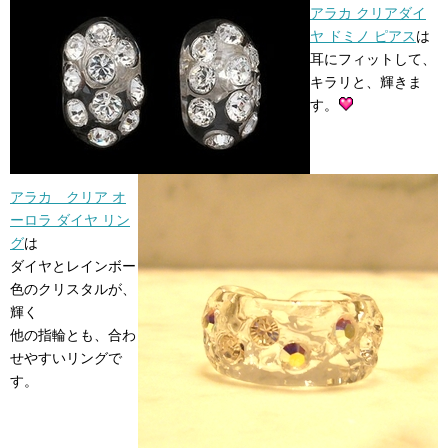
アラカ クリアダイ
ヤ ドミノ ピアス
は
耳にフィットして、
キラリと、輝きま
す。
アラカ クリア オ
ーロラ ダイヤ リン
グ
は
ダイヤとレインボー
色のクリスタルが、
輝く
他の指輪とも、合わ
せやすいリングで
す。