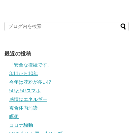
最近の投稿
「安全な接続です」
3.11から10年
今年は花粉が多い!?
5Gと5Gスマホ
感情はエネルギー
複合体内汚染
瞑想
コロナ騒動