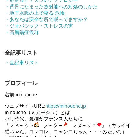
・放射能とテスラのテクノロジー
・背骨にたまった放射能への対処のしかた
・地下水脈の上で寝る 危険
・あなたは安全な所で眠ってますか？
・ジオパシック・ストレスの害
・高層階症候群
全記事リスト
・全記事リスト
プロフィール
名前:minouche
ウェブサイトURL:
https://minouche.jp
minouche（ミヌーシュ）とは
パリ時代、愛猫がフランス人たちに
「ミネ～ット
ク～ク～
ミヌ～シュ
」（カワイイ
猫ちゃん、コレコレ、ニャンコちゃん・・・みたいな）