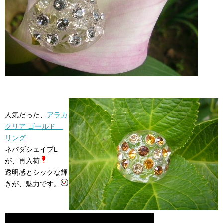
人気だった、
アラカ
クリア ゴールド
リング
ネバダシェイプL
が、再入荷
透明感とシックな輝
きが、魅力です。