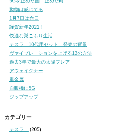
5Gを止めた国 止めた町
動物は感じてる
1月7日は命日
謹賀新年2021！
快適な巣ごもり生活
テスラ 10代用セット 発売の背景
ヴァイブレーションを上げる13の方法
過去3年で最大の太陽フレア
アウェイクナー
重金属
自販機に5G
ジップアップ
カテゴリー
テスラ
(205)