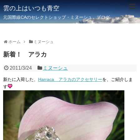
雲の上はいつも青空
元国際線CAのセレクトショップ・ミヌーシュ ブログ
ホーム
ミヌーシュ
新着！ アラカ
2011/3/24
ミヌーシュ
新たに入荷した、
Harraca アラカのアクセサリー
を、ご紹介しま
す