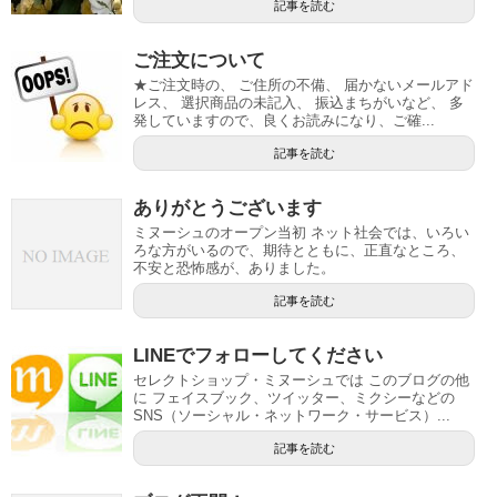
記事を読む
ご注文について
★ご注文時の、 ご住所の不備、 届かないメールアド
レス、 選択商品の未記入、 振込まちがいなど、 多
発していますので、良くお読みになり、ご確...
記事を読む
ありがとうございます
ミヌーシュのオープン当初 ネット社会では、いろい
ろな方がいるので、期待とともに、正直なところ、
不安と恐怖感が、ありました。
記事を読む
LINEでフォローしてください
セレクトショップ・ミヌーシュでは このブログの他
に フェイスブック、ツイッター、ミクシーなどの
SNS（ソーシャル・ネットワーク・サービス）...
記事を読む