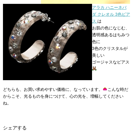
アラカ ハニーネバ
ダ クレオル 3色ピア
ス
は
お肌の色になじむ、
透明感あるはちみつ
色に
3色のクリスタルが
美しい
ゴージャスなピアス
どちらも、お買い求めやすい価格に、なっています。
こんな時だ
からこそ、光るものを身につけて、心の光を、増幅してください
ね。
シェアする