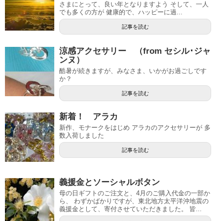
さまにとって、良い年となりますよう そして、一人
でも多くの方が 健康的で、ハッピーに過...
記事を読む
涼感アクセサリー （from セシル･ジャ
ンヌ）
酷暑が続きますが、みなさま、いかがお過ごしです
か？
記事を読む
新着！ アラカ
新作、モナークをはじめ アラカのアクセサリーが 多
数入荷しました
記事を読む
義援金とソーシャルボタン
母の日ギフトのご注文と、4月のご購入代金の一部か
ら、 わずかばかりですが、東北地方太平洋沖地震の
義援金として、寄付させていただきました。 皆...