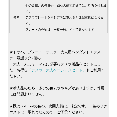
他の金属との接触や、磁石の磁力範囲では、効力を損ねま
す。
備考
テスラプレートを同じ方向に重ねると休眠状態になりま
す。
プレートの色柄は、一枚一枚、すべて異なります。
★トラベルプレート＋テスラ 大人用ペンダント＋テス
ラ 電話タグ2個の
大人一人にミニマムに必要なテスラ製品をセットにし
た、お得な
「テスラ 大人ベーシックセット」
もご利用く
ださい。
★輸入品のため、多少の色ムラやキズがありますが、作用
には問題ありません。
★既にSold outの色の、次回入荷は、未定です。 色のリク
エストは、承れませんので、ご了承ください。