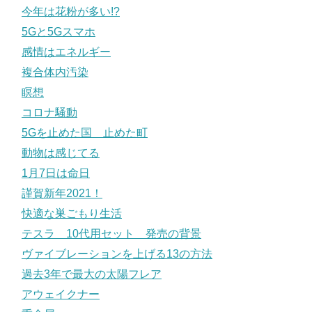
今年は花粉が多い!?
5Gと5Gスマホ
感情はエネルギー
複合体内汚染
瞑想
コロナ騒動
5Gを止めた国 止めた町
動物は感じてる
1月7日は命日
謹賀新年2021！
快適な巣ごもり生活
テスラ 10代用セット 発売の背景
ヴァイブレーションを上げる13の方法
過去3年で最大の太陽フレア
アウェイクナー