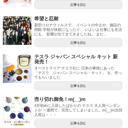
記事を読む
希望と忍耐
新型コロナウィルスで、 イベントの中止や、施設の
閉館 学校が休校になったり、 いよいよ仕事にも生活
にも、 影響が出てきてきましたね。 まだ...
記事を読む
テスラ ジャパン スペシャル キット 新
発売！
オーストラリア テスラ社に 日本の事情にあった
「テスラ ジャパン スペシャル・キット」 を、作っ
てもらいました
記事を読む
売り切れ御免！m(__)m
4月初めに入荷したばかりの テスラ 大人用ペンダン
トが 一週間で、完売してしまいました。m(__)m次回
入荷は・・・
記事を読む