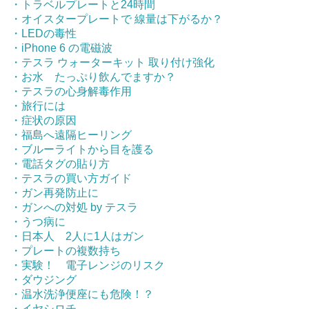
・トラベルプレートと24時間
・オイスタープレートで 線量は下がるか？
・LEDの毒性
・iPhone 6 の電磁波
・テスラ ウォーターキット 取り付け強化
・お水 たっぷり飲んでますか？
・テスラの心身解毒作用
・旅行には
・症状の原因
・福島へ遠隔ヒーリング
・ブルーライトから目を護る
・電話タグの貼り方
・テスラの買い方ガイド
・ガン再発防止に
・ガンへの対処 by テスラ
・うつ病に
・日本人 2人に1人はガン
・プレートの複数持ち
・実験！ 電子レンジのリスク
・ダウジング
・温水洗浄便座にも危険！？
・イヤシロチ