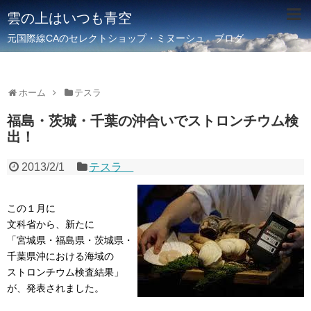
雲の上はいつも青空
元国際線CAのセレクトショップ・ミヌーシュ ブログ
ホーム
テスラ
福島・茨城・千葉の沖合いでストロンチウム検
出！
2013/2/1
テスラ
この１月に
文科省から、新たに
「宮城県・福島県・茨城県・
千葉県沖における海域の
ストロンチウム検査結果」
が、発表されました。