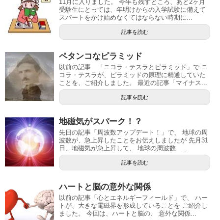
11月に入りました。 今年も残すところ、あと2ヶ月
受験生にとっては、年明けからの入学試験に備えて
スパートをかけ始めなくてはならない時期に...
記事を読む
ペタンコなピラミッド
以前の記事 「ニコラ・テスラとピラミッド」で ニ
コラ・テスラが、ピラミッドの原理に精通していた
ことを、ご紹介しました。 最近の記事「マイナス...
記事を読む
地磁気がスパーク！？
先日の記事「周波数アップデート！」で、 地球の周
波数が、急上昇したことをお伝えしましたが 先月31
日、地磁気が急上昇して、 地球の周波数 ...
記事を読む
ハートと脳の意外な関係
以前の記事「心とエネルギーフィールド」で、 ハー
トが、大きな電磁界を形成していることを ご紹介し
ました。 今回は、ハートと脳の、 意外な関係...