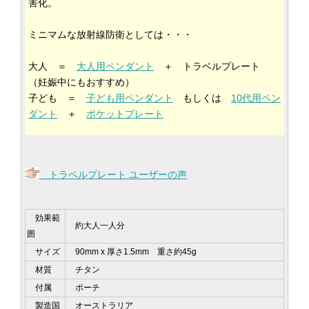
害化。
ミニマムな放射線防衛としては・・・
大人 ＝
大人用ペンダント
＋ トラベルプレート
（妊娠中にもおすすめ）
子ども ＝
子ども用ペンダント
もしくは
10代用ペン
ダント
＋
ポケットプレート
トラベルプレート ユーザーの声
効果範
約大人一人分
囲
サイズ
90mm x 厚さ1.5mm 重さ約45g
材質
チタン
付属
ポーチ
製造国
オーストラリア