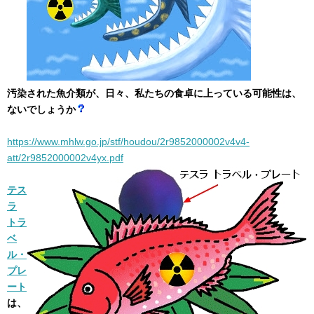
汚染された魚介類が、日々、私たちの食卓に上っている可能性は、
ないでしょうか
https://www.mhlw.go.jp/stf/houdou/2r9852000002v4v4-
att/2r9852000002v4yx.pdf
テス
ラ
トラ
ベ
ル・
プレ
ート
は、