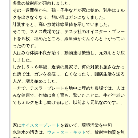
多量の放射能が飛散しました。
その一週間後から、鶏・子牛などが死に始め、乳牛はミル
クを出さなくなり、飼い猫はガンになりました。
計測すると、高い放射線線量値を示していました。
そこで、スミス農場では、テスラ社のオイスター・プレー
トを５枚、埋めたところ、線量値がぐんぐんと下がってい
ったのです。
人はみな体調不良が治り、動物達は繁殖し、元気をとり戻
しました。
しかし５～６年後、近隣の農家で、何の対策も施さなかっ
た所では、ガンを発症し、亡くなったり、闘病生活を送る
人が、増え始めました。
一方で、テスラ・プレートを地中に埋めた農場では、人は
みな健康で、作物は良く育ち、驚いたことに、牛が年老い
てもミルクを出し続けるほど、以前より元気なのです。」
家に
オイスタープレート
を置いて、環境汚染を中和
水道水の汚染は、
ウォ－ター・キット
で、放射性物質を無