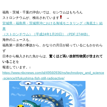
福島・茨城・千葉の沖合いでは、セシウムはもちろん
ストロンチウムが、検出されています
→
宮城県・福島県・茨城県沖における海域モニタリング（海底土）結
果
（ストロンチウム）［平成24年1月20日］（PDF:274KB）
海外のニュースも、
福島第一原発の事故から、かなりの月日が経っているにもかかわら
ず
日本から輸入された魚からは、
驚くほど高い放射性物質が含まれて
いること
を
報道しています。↓
https://www.nbcnews.com/id/49560936/ns/technology_and_science
-science/t/fukushima-fish-still-radioactive/