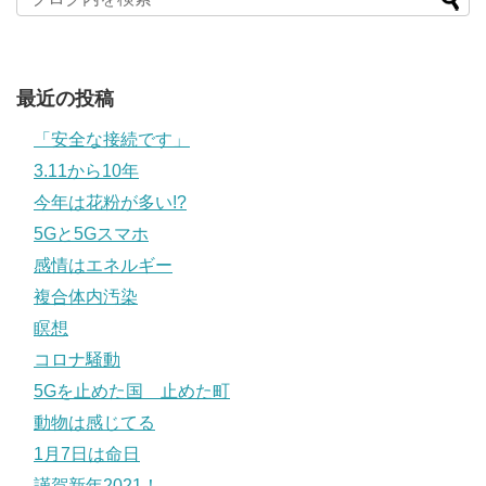
最近の投稿
「安全な接続です」
3.11から10年
今年は花粉が多い!?
5Gと5Gスマホ
感情はエネルギー
複合体内汚染
瞑想
コロナ騒動
5Gを止めた国 止めた町
動物は感じてる
1月7日は命日
謹賀新年2021！