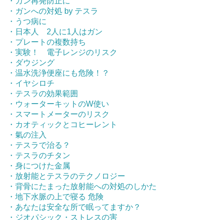
・ガン再発防止に
・ガンへの対処 by テスラ
・うつ病に
・日本人 2人に1人はガン
・プレートの複数持ち
・実験！ 電子レンジのリスク
・ダウジング
・温水洗浄便座にも危険！？
・イヤシロチ
・テスラの効果範囲
・ウォーターキットのW使い
・スマートメーターのリスク
・カオティックとコヒーレント
・氣の注入
・テスラで治る？
・テスラのチタン
・身につけた金属
・放射能とテスラのテクノロジー
・背骨にたまった放射能への対処のしかた
・地下水脈の上で寝る 危険
・あなたは安全な所で眠ってますか？
・ジオパシック・ストレスの害