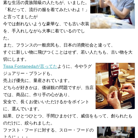
素な生活の貴族階級の人たちが、いました。
「私だって、流行の服を着てみたいわよ！」
と言ってましたが
今では創れないような豪華な、でも古い衣装
を、手入れしながら大事に着ているのでし
た。
また、フランスの一般庶民も、日本の消費社会と違って、
すぐに新しい物に飛びつくことはせず、若い人たちも、古い物を大
切にします。
Tissa Fontanedaが言ってた
ように、今やラグ
ジュアリー・ブランドも、
売上げ優先に、量産されています。
どちらが好きかは、価値観の問題ですが、当店
では、商品に、作り手の心があり、
安全で、長くお使いいただけるかをポイント
に、選んでいます。
結果、ひとつひとつ、手間ひまかけて、威信をもって、創られたも
のだけに、絞られました。
ファスト・フードに対する、スロー・フードの
ように・・・