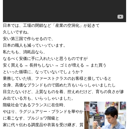
日本では、工場の閉鎖など「産業の空洞化」が起きて
久しいですね。
安い第三国で作らせるので、
日本の職人も減っていっています。
私たちも、消耗品なら、
なるべく安価に手に入れたいと思うものですが
安く買える → 長持ちしない → ゴミが増える → また買う
といった循環に、なっていないでしょうか？
乗務していた頃、ファーストクラスのお客様と接していると
全身、高価なブランドもので固めた方もいらっしゃいましたし
目立たないけど、上質なものを着、控えめだけど、育ちの良さが滲
み出ている方も、いらっしゃいました。
階級社会であるフランスに在住時、
やはり、ラグジュアリー・ブランドを華やか
に着こなす、ブルジョワ階級と
家に代々伝わる調度品や衣装を受け継ぎ、質