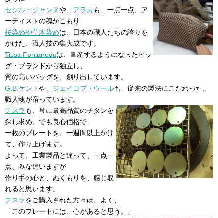
セシル・ジャンヌ
や、
アラカ
も、一点一点、ア
ーティストの魂がこもり
桜染めや草木染め
は、日本の職人たちの誇りを
かけた、職人技の集大成です。
Tissa Fontaneda
は、量産するようになったビッ
グ・ブランドから独立し、
質の高いバッグを、創り出しています。
G.B.ケント
や、
ジェイコブ・ウール
も、従来の製法にこだわった、
職人魂が宿っています。
テスラ
も、常に最高品質のチタンを
探し求め、でも良心価格で
一枚のプレートを、一週間以上かけ
て、作り上げます。
よって、工業製品と違って、一点一
点、みな違いますが
作り手の心と、ぬくもりを、感じ取
れると思います。
テスラ
をご購入された方々は、よく、
「このプレートには、心があると思う。」