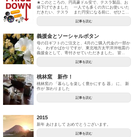
★このところの、円高豪ドル安で、テスラ製品、お
値下げできました 一人でも多くの方にお使いいた
だきたい、テスラ また円安になる前に、ぜひこ...
記事を読む
義援金とソーシャルボタン
母の日ギフトのご注文と、4月のご購入代金の一部か
ら、 わずかばかりですが、東北地方太平洋沖地震の
義援金として、寄付させていただきました。 皆...
記事を読む
桃林窯 新作！
桃林窯の 「暮らしを楽しく豊かにする 器」 に、 新
作が 加わりました
記事を読む
2015
新年 あけまして おめでとうございます。
記事を読む