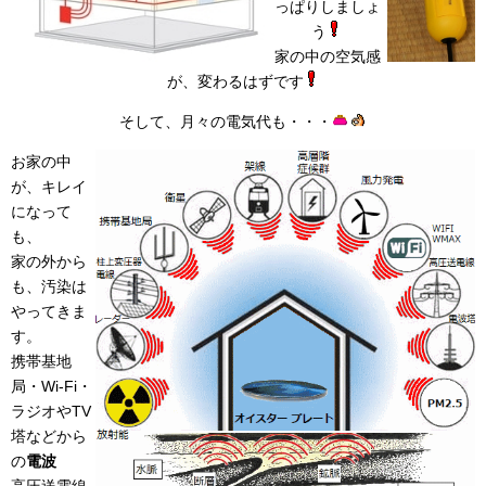
っぱりしましょ
う
家の中の空気感
が、変わるはずです
そして、月々の電気代も・・・
お家の中
が、キレイ
になって
も、
家の外から
も、汚染は
やってきま
す。
携帯基地
局・Wi-Fi・
ラジオやTV
塔などから
の
電波
高圧送電線