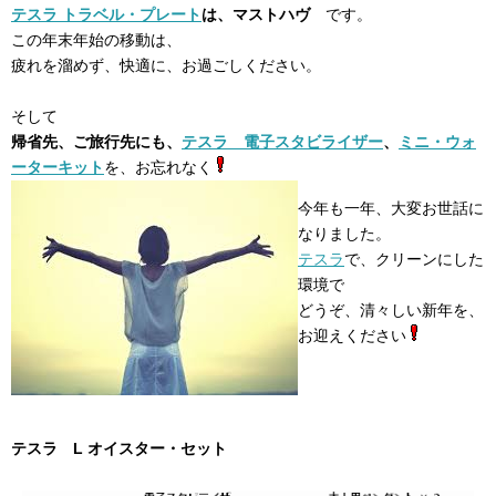
テスラ トラベル・プレート
は、マストハヴ
です。
この年末年始の移動は、
疲れを溜めず、快適に、お過ごしください。
そして
帰省先、ご旅行先にも、
テスラ 電子スタビライザー
、
ミニ・ウォ
ーターキット
を、お忘れなく
今年も一年、大変お世話に
なりました。
テスラ
で、クリーンにした
環境で
どうぞ、清々しい新年を、
お迎えください
テスラ L オイスター・セット