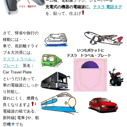
ーム機、電動歯ブラシ、シェーバー等
充電式の機器の電磁波に、
テスラ 電話タグ
を、貼って、仕上げ
さて、帰省や旅行の
移動には・・・
車で、長距離ドライ
ブ＆大渋滞には、
テスラ トラベル・
プレート
英名：
Car Travel Plate
というだけあって、
車の電磁波にしっか
り対処し、
疲れにくく、燃費も
良くなりますよ
電磁波の箱である、
新幹線[:電車:]や、航
空機
でも