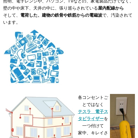
照明、電子レンジや、パソコン、TVなどの、家電製品だけでなく、
壁の中や床下、天井の中に、張り巡らされている
屋内配線から
そして、
電荷した、建物の鉄骨や鉄筋からの電磁波
で、汚染されて
います。
各コンセントご
とではなく
テスラ 電子ス
タビライザー
を
一つ付けて
家中、キレイさ