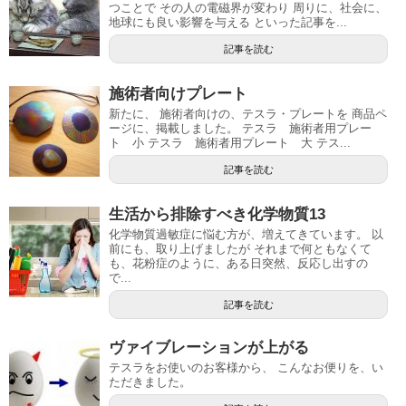
つことで その人の電磁界が変わり 周りに、社会に、
地球にも良い影響を与える といった記事を...
記事を読む
施術者向けプレート
新たに、 施術者向けの、テスラ・プレートを 商品ペ
ージに、掲載しました。 テスラ 施術者用プレー
ト 小 テスラ 施術者用プレート 大 テス...
記事を読む
生活から排除すべき化学物質13
化学物質過敏症に悩む方が、増えてきています。 以
前にも、取り上げましたが それまで何ともなくて
も、花粉症のように、ある日突然、反応し出すの
で...
記事を読む
ヴァイブレーションが上がる
テスラをお使いのお客様から、 こんなお便りを、い
ただきました。