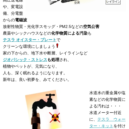
や、変電設
備、分電盤
からの
電磁波
放射性物質・光化学スモッグ・PM2.5などの
空気公害
農薬やシックハウスなどの
化学物質による汚染
も
テスラ オイスター・プレート
で
クリーンな環境にしましょう
家の下からの、地下水や断層、レイラインなど
ジオパシック・ストレス
も処理
され、
植物やペットが、元気になり、
人も、深く眠れるようになります。
新年は、良い初夢を、みてください。
水道水の重金属や塩
素などの化学物質に
よる汚れは・・・
水道メーター付近
に、
テスラ ウォー
ター・キット
を付け