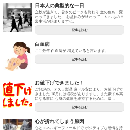
日本人の典型的な一日
立秋が過ぎて、暑さのピークも終わり 空の色も、変
わってきました。 お盆休みが終わって、 いつもの日
常生活が始まりますね。
記事を読む
白血病
ここ数年 白血病が 増えていると言います。
記事を読む
お値下げできました！
ご好評の、テスラ製品 豪ドル安により、お値下げで
きました 10月には増税がありますし、また豪ドル高
になる前に 心身の健康を維持するために、環...
記事を読む
心が折れてしまう原因
心とエネルギーフィールドで ポジティブな感情を持