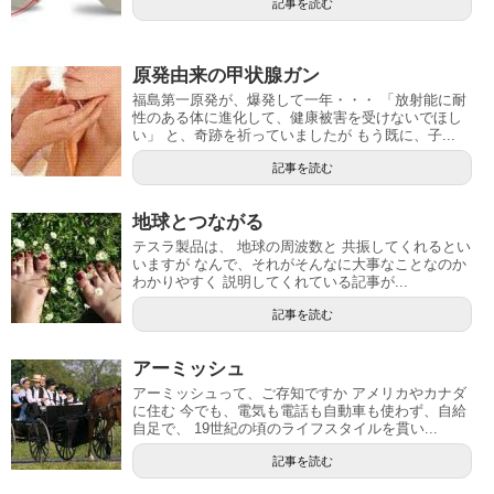
記事を読む
原発由来の甲状腺ガン
福島第一原発が、爆発して一年・・・ 「放射能に耐
性のある体に進化して、健康被害を受けないでほし
い」 と、奇跡を祈っていましたが もう既に、子...
記事を読む
地球とつながる
テスラ製品は、 地球の周波数と 共振してくれるとい
いますが なんで、それがそんなに大事なことなのか
わかりやすく 説明してくれている記事が...
記事を読む
アーミッシュ
アーミッシュって、ご存知ですか アメリカやカナダ
に住む 今でも、電気も電話も自動車も使わず、自給
自足で、 19世紀の頃のライフスタイルを貫い...
記事を読む