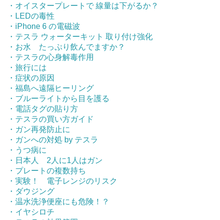
・オイスタープレートで 線量は下がるか？
・LEDの毒性
・iPhone 6 の電磁波
・テスラ ウォーターキット 取り付け強化
・お水 たっぷり飲んでますか？
・テスラの心身解毒作用
・旅行には
・症状の原因
・福島へ遠隔ヒーリング
・ブルーライトから目を護る
・電話タグの貼り方
・テスラの買い方ガイド
・ガン再発防止に
・ガンへの対処 by テスラ
・うつ病に
・日本人 2人に1人はガン
・プレートの複数持ち
・実験！ 電子レンジのリスク
・ダウジング
・温水洗浄便座にも危険！？
・イヤシロチ