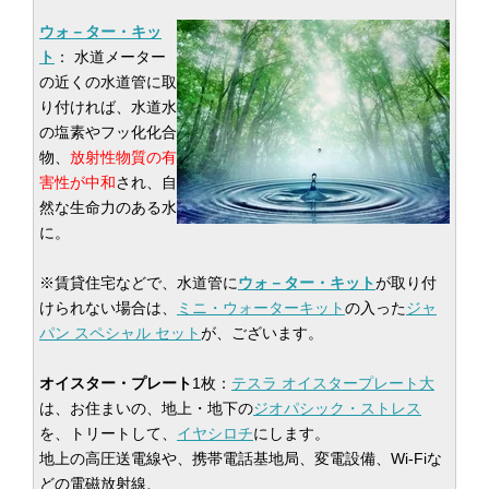
ウォ－ター・キッ
ト
： 水道メーター
の近くの水道管に取
り付ければ、水道水
の塩素やフッ化化合
物、
放射性物質の有
害性が中和
され、自
然な生命力のある水
に。
※賃貸住宅などで、水道管に
ウォ－ター・キット
が取り付
けられない場合は、
ミニ・ウォーターキット
の入った
ジャ
パン スペシャル セット
が、ございます。
オイスター・プレート
1枚：
テスラ オイスタープレート大
は、お住まいの、地上・地下の
ジオパシック・ストレス
を、トリートして、
イヤシロチ
にします。
地上の高圧送電線や、携帯電話基地局、変電設備、Wi-Fiな
どの電磁放射線、