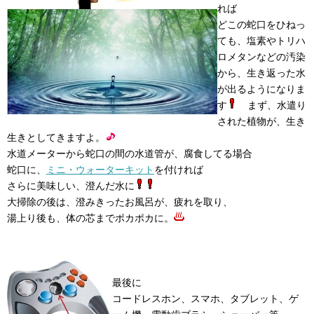
れば
どこの蛇口をひねっ
ても、塩素やトリハ
ロメタンなどの汚染
から、生き返った水
が出るようになりま
す
まず、水遣り
された植物が、生き
生きとしてきますよ。
水道メーターから蛇口の間の水道管が、腐食してる場合
蛇口に、
ミニ・ウォーターキット
を付ければ
さらに美味しい、澄んだ水に
大掃除の後は、澄みきったお風呂が、疲れを取り、
湯上り後も、体の芯までポカポカに。
最後に
コードレスホン、スマホ、タブレット、ゲ