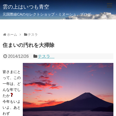
雲の上はいつも青空
元国際線CAのセレクトショップ・ミヌーシュ ブログ
ホーム
テスラ
住まいの汚れを大掃除
2014/12/26
テスラ
皆さまにと
って、この
一年は、ど
んな年でし
たか
今年もいよ
いよ、あと
わず