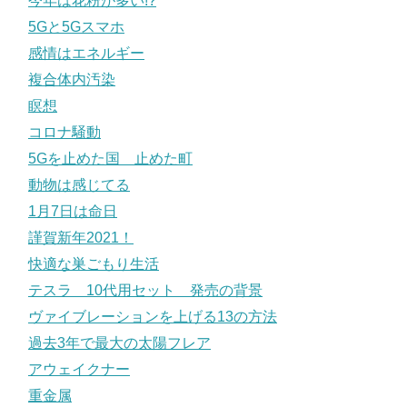
今年は花粉が多い!?
5Gと5Gスマホ
感情はエネルギー
複合体内汚染
瞑想
コロナ騒動
5Gを止めた国 止めた町
動物は感じてる
1月7日は命日
謹賀新年2021！
快適な巣ごもり生活
テスラ 10代用セット 発売の背景
ヴァイブレーションを上げる13の方法
過去3年で最大の太陽フレア
アウェイクナー
重金属