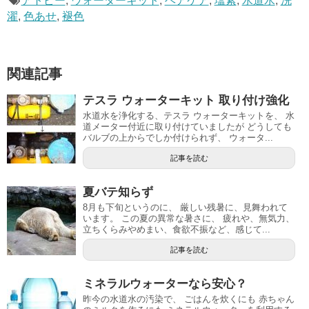
アトピー
,
ウォーターキット
,
ヘアケア
,
塩素
,
水道水
,
洗
濯
,
色あせ
,
褪色
関連記事
テスラ ウォーターキット 取り付け強化
水道水を浄化する、テスラ ウォーターキットを、 水
道メーター付近に取り付けていましたが どうしても
バルブの上からでしか付けられず、 ウォータ...
記事を読む
夏バテ知らず
8月も下旬というのに、 厳しい残暑に、見舞われて
います。 この夏の異常な暑さに、 疲れや、無気力、
立ちくらみやめまい、食欲不振など、感じて...
記事を読む
ミネラルウォーターなら安心？
昨今の水道水の汚染で、 ごはんを炊くにも 赤ちゃん