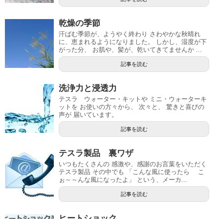
乾燥の季節
汗ばむ季節が、ようやく終わり さわやかな秋晴れ
に、恵まれるようになりました。 しかし、湿度が下
がった分、 お肌や、髪が、乾いてきてませんか ...
記事を読む
洗浄力と浸透力
テスラ ウォーター・キットや ミニ・ウォーターキ
ットを お使いの方々から、 次々と、 驚きと喜びの
声が 届いています。
記事を読む
テスラ製品 裏ワザ
いつもたくさんの 感激や、感謝のお言葉をいただく
テスラ製品 その中でも 「こんな風に使ったら こ
ぉ～～んな風になったよ」 という、メーカ...
記事を読む
ヒートショック