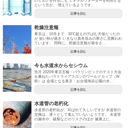
のミルクを作るにも ミネラルウォーターを利用する
という方が、 増えているようです。
記事を読む
乾燥注意報
東京は、10月まで、30℃超えの汗ばむ天候だったの
が 短い秋が過ぎ いきなり真冬並みの寒さに見舞われ
ています。 同時に、乾燥注意報が発令さ...
記事を読む
今も水道水からセシウム
先月 2020年東京五輪・パラリンピックのテスト大会
を兼ねたパラトライアスロンのワールドカップ（W
杯）は 会場となる東京・お台場海浜公園の水...
記事を読む
水道管の老朽化
水道管の老朽化が、叫ばれて久しいですが 水道管の
交換は、遅々として進んでいないようです。 水道管
の漏水や、破裂などのリスクのほか 健康上に...
記事を読む