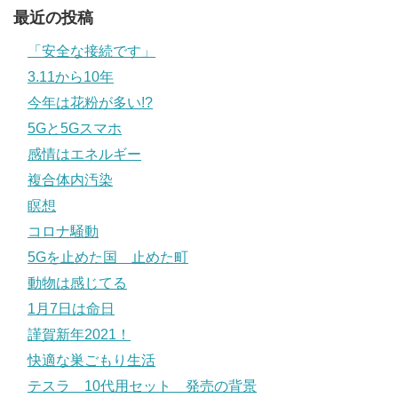
最近の投稿
「安全な接続です」
3.11から10年
今年は花粉が多い!?
5Gと5Gスマホ
感情はエネルギー
複合体内汚染
瞑想
コロナ騒動
5Gを止めた国 止めた町
動物は感じてる
1月7日は命日
謹賀新年2021！
快適な巣ごもり生活
テスラ 10代用セット 発売の背景