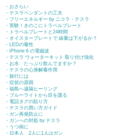
・おさらい
・テスラペンダントの工夫
・フリーエネルギー by ニコラ・テスラ
・実験！きのこにトラベルプレート
・トラベルプレートと24時間
・オイスタープレートで 線量は下がるか？
・LEDの毒性
・iPhone 6 の電磁波
・テスラ ウォーターキット 取り付け強化
・お水 たっぷり飲んでますか？
・テスラの心身解毒作用
・旅行には
・症状の原因
・福島へ遠隔ヒーリング
・ブルーライトから目を護る
・電話タグの貼り方
・テスラの買い方ガイド
・ガン再発防止に
・ガンへの対処 by テスラ
・うつ病に
・日本人 2人に1人はガン