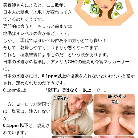
美容師さんによると、ここ数年、
日本人の髪色（地毛）が変わってき
ているのだそうです。
専門的に言うと、ちょっと前までは
地毛は４レベルの方が殆ど・・・。
しかし、現代では６レベル位あるの方がとても多い！
そして、乾燥しやすく、収まりが悪くなってます。
これも、塩素被害によるものだ という説があります。
日本の水道水の基準は、アメリカGHQの最高司令官マッカーサー
に、
日本の水道水には、
0.1ppm以上
の塩素を入れないといけないと指示
され、定められたのだそうです。
0.1ppm以上・・・
「以下」ではなく「以上
」です。
一方、ヨーロッパ諸国で
は、塩素は、注入しない
か、
0.1ppm 以下
と、規定さ
れています。