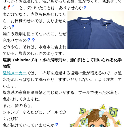
せっかくお洗濯して、洗いあがった衣類、気がつくと、色あせして
る
と、気づいたことは、ありませんか
表だけでなく、内側も色あせしてた
ら、お日様のせいでは、ありません
よね
漂白系洗剤を使ってないのに、なぜ
色あせするの
どうやら、それは、水道水に含まれ
ている、塩素のしわざのようです。
塩素（chlorine,Cl) ：水の消毒剤や、漂白剤として用いられる化学
物質
繊維メーカー
では、「衣類を通過する塩素の量が増えるので、水道
水を流しっぱなしで洗ったり、すすいだりしない。」よう注意して
います。
塩素系の家庭用漂白剤と同じ匂いがする、プールで使った水着も、
色あせしてきますね。
また、髪の毛も、
シャンプーするたびに、プールで泳
ぐたびに
色が抜けていっていませんか