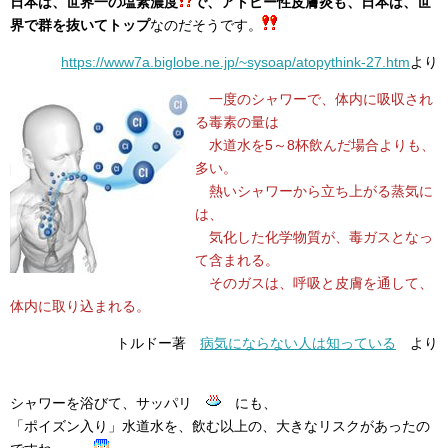
日本は、世界一の塩素濃度
で、アトピー性皮膚炎も、日本は、世
界で群を抜いてトップ
なのだそうです。
https://www7a.biglobe.ne.jp/~sysoap/atopythink-27.htm
より
一度のシャワーで、体内に吸収され
る毒素の量は
水道水を5～8杯飲んだ場合よりも、
多い。
熱いシャワーから立ち上がる蒸気に
は、
気化した化学物質が、毒ガスとなっ
て含まれる。
そのガスは、呼吸と皮膚を通して、
体内に取り込まれる。
トルドー著
病気にならない人は知っている
より
シャワーを浴びて、サッパリ
にも、
「ポイズン入り」水道水を、飲む以上の、大きなリスクがあったの