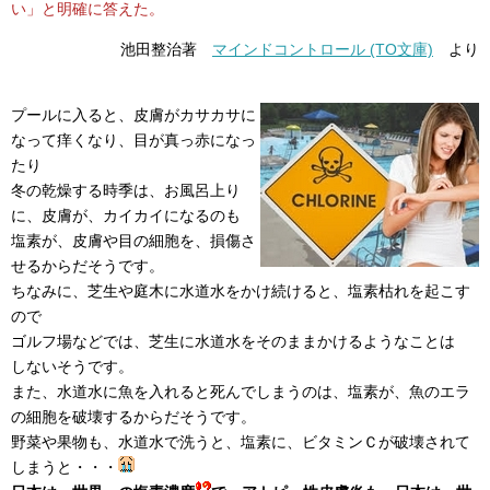
い」と明確に答えた。
池田整治著
マインドコントロール (TO文庫)
より
プールに入ると、皮膚がカサカサに
なって痒くなり、目が真っ赤になっ
たり
冬の乾燥する時季は、お風呂上り
に、皮膚が、カイカイになるのも
塩素が、皮膚や目の細胞を、損傷さ
せるからだそうです。
ちなみに、芝生や庭木に水道水をかけ続けると、塩素枯れを起こす
ので
ゴルフ場などでは、芝生に水道水をそのままかけるようなことは
しないそうです。
また、水道水に魚を入れると死んでしまうのは、塩素が、魚のエラ
の細胞を破壊するからだそうです。
野菜や果物も、水道水で洗うと、塩素に、ビタミンＣが破壊されて
しまうと・・・