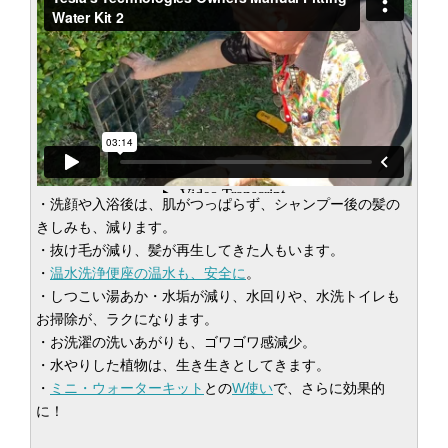
・洗顔や入浴後は、肌がつっぱらず、シャンプー後の髪の
きしみも、減ります。
・抜け毛が減り、髪が再生してきた人もいます。
・
温水洗浄便座の温水も、
安全に
。
・しつこい湯あか・水垢が減り、水回りや、水洗トイレも
お掃除が、ラクになります。
・お洗濯の洗いあがりも、ゴワゴワ感減少。
・水やりした植物は、生き生きとしてきます。
・
ミニ・ウォーターキット
との
W使い
で、さらに効果的
に！