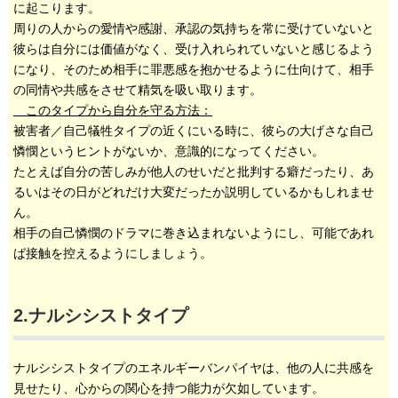
に起こります。
周りの人からの愛情や感謝、承認の気持ちを常に受けていないと
彼らは自分には価値がなく、受け入れられていないと感じるよう
になり、そのため相手に罪悪感を抱かせるように仕向けて、相手
の同情や共感をさせて精気を吸い取ります。
このタイプから自分を守る方法：
被害者／自己犠牲タイプの近くにいる時に、彼らの大げさな自己
憐憫というヒントがないか、意識的になってください。
たとえば自分の苦しみが他人のせいだと批判する癖だったり、あ
るいはその日がどれだけ大変だったか説明しているかもしれませ
ん。
相手の自己憐憫のドラマに巻き込まれないようにし、可能であれ
ば接触を控えるようにしましょう。
2.ナルシシストタイプ
ナルシシストタイプのエネルギーバンパイヤは、他の人に共感を
見せたり、心からの関心を持つ能力が欠如しています。