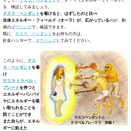
を、検証してみましょう。
テスラ・ペンダント
を着けると、はずしたのと比べ
生体エネルギー・フィールド（オーラ）が、広がっている
のが、動
画の
ダウジング
で、確認できます。
既に、
テスラ・ペンダント
をお持ちの方は、
針金ハンガーで、
ダウジング
してみてください。
このように、
テス
ラ・ペンダント
を着
け
テスラ トラベル・
プレート
を持つと
エネルギーバンパイ
ヤにエネルギーを吸
い取られることを
防ぐことができ
また自らが、エネル
ギーに飢えた