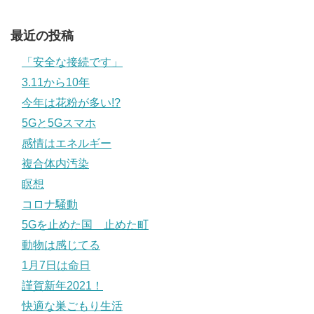
最近の投稿
「安全な接続です」
3.11から10年
今年は花粉が多い!?
5Gと5Gスマホ
感情はエネルギー
複合体内汚染
瞑想
コロナ騒動
5Gを止めた国 止めた町
動物は感じてる
1月7日は命日
謹賀新年2021！
快適な巣ごもり生活