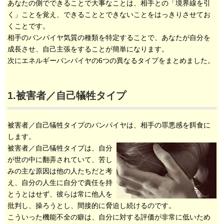
あなたの側でできることで大事なことは、相手との「境界線を引
く」ことを覚え、できることとできないことをはっきりさせてお
くことです。
相手のバンパイヤ気質の種類を特定することで、あなたが自分を
成長させ、自己主張をすることが簡単になります。
次にエネルギーバンパイヤの6つの異なるタイプをまとめました。
1.被害者／自己犠牲タイプ
被害者／自己犠牲タイプのバンパイヤは、相手の罪悪感を餌食に
します。
被害者／自己犠牲タイプは、自分
が世の中に翻弄されていて、苦し
みの主な原因は他の人たちだと考
え、自分の人生に自分で責任を持
とうとはせず、彼らは常に他人を
批判し、操ろうとし、間接的に脅迫し続けるのです。
こういった機能不全の癖は、自分に対する評価が非常に低いため