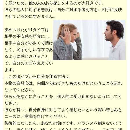
く低いため、他の人のあら探しをするのが大好きです。
彼らの他人に対する態度は、自分に対する考え方を、相手に反映
させているのにすぎません。
決めつけたがりタイプは、
相手の不安感を餌食にし、
相手を自分が小さくて情け
なく、恥ずかしい存在であ
るように感じさせること
で、自分のエゴを支えてい
ます。
このタイプから自分を守る方法：
本物の自尊心は、内側から出てきたものだけだということを忘れ
ないでください。
彼らがあなたに言うことを、個人的に受け止めないようにしてく
ださい。
彼らが持つ、自分自身に対してよく感じたいという深い苦しみと
ニーズに、意識を向けてください。
防御的になったら、あなたの負けです。バランスを崩さないよう
にし、彼らに甘く、優しくしようとしてください。 これで、彼