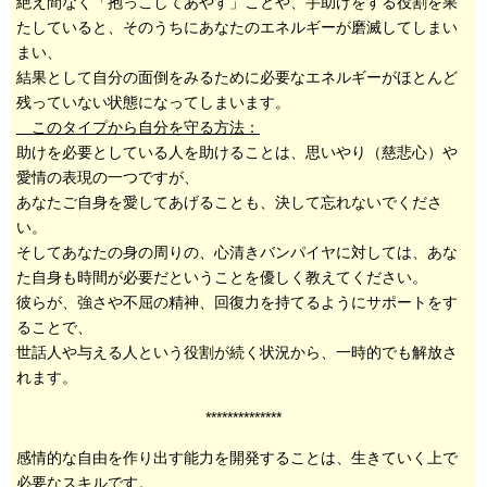
絶え間なく「抱っこしてあやす」ことや、手助けをする役割を果
たしていると、そのうちにあなたのエネルギーが磨滅してしまい
まい、
結果として自分の面倒をみるために必要なエネルギーがほとんど
残っていない状態になってしまいます。
このタイプから自分を守る方法：
助けを必要としている人を助けることは、思いやり（慈悲心）や
愛情の表現の一つですが、
あなたご自身を愛してあげることも、決して忘れないでくださ
い。
そしてあなたの身の周りの、心清きバンパイヤに対しては、あな
た自身も時間が必要だということを優しく教えてください。
彼らが、強さや不屈の精神、回復力を持てるようにサポートをす
ることで、
世話人や与える人という役割が続く状況から、一時的でも解放さ
れます。
**************
感情的な自由を作り出す能力を開発することは、生きていく上で
必要なスキルです。