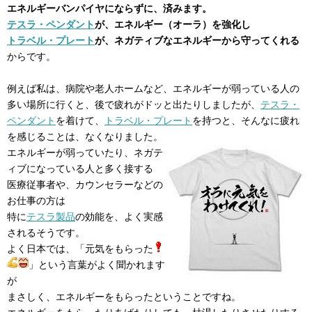
エネルギーバンパイヤにならずに、済みます。
テスラ・ペンダント
が、エネルギー（オーラ）を強化し
トラベル・プレート
が、ネガティブなエネルギーから守ってくれる
からです。
例えば私は、病院や老人ホームなど、エネルギーが弱っている人の
多い場所に行くと、後で疲れがドッと出たりしましたが、
テスラ・
ペンダント
を着けて、
トラベル・プレート
を持つと、そんなに疲れ
を感じることは、なくなりました。
エネルギーが弱っていたり、ネガテ
ィブになっている人と多く接する
医療従事者や、カウンセラーなどの
お仕事の方は
特に
テスラ製品
の効能を、よく実感
されるそうです。
よく日本では、「元気をもらった
」という言葉がよく聞かれます
が
まさしく、エネルギーをもらったということですね。