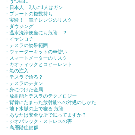
・うつ病に
・日本人 2人に1人はガン
・プレートの複数持ち
・実験！ 電子レンジのリスク
・ダウジング
・温水洗浄便座にも危険！？
・イヤシロチ
・テスラの効果範囲
・ウォーターキットのW使い
・スマートメーターのリスク
・カオティックとコヒーレント
・氣の注入
・テスラで治る？
・テスラのチタン
・身につけた金属
・放射能とテスラのテクノロジー
・背骨にたまった放射能への対処のしかた
・地下水脈の上で寝る 危険
・あなたは安全な所で眠ってますか？
・ジオパシック・ストレスの害
・高層階症候群