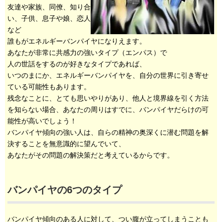
友達や家族、同僚、知り合
い、子供、息子や娘、恋人
など
誰もがエネルギーバンパイヤになりえます。
あなたが非常に共感力の強いタイプ（エンパス）で
人の世話をするのが好きなタイプであれば、
いつのまにか、エネルギーバンパイヤを、自分の世界に引き寄せ
ている可能性もあります。
残念なことに、とても思いやりがあり、他人と境界線を引く方法
を知らない場合、あなたの周りはすでに、バンパイヤだらけの可
能性が高いでしょう！
バンパイヤ傾向の強い人は、自らの精神の奥深くに潜む問題を解
決することを無意識的に望んでいて、
あなたがその問題の解決策だと考えているからです。
バンパイヤの6つのタイプ
バンパイヤ傾向のある人に対して、つい腹が立ってしまうことも