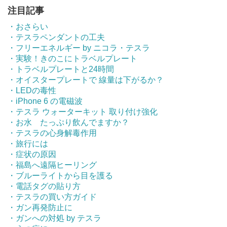
注目記事
・おさらい
・テスラペンダントの工夫
・フリーエネルギー by ニコラ・テスラ
・実験！きのこにトラベルプレート
・トラベルプレートと24時間
・オイスタープレートで 線量は下がるか？
・LEDの毒性
・iPhone 6 の電磁波
・テスラ ウォーターキット 取り付け強化
・お水 たっぷり飲んでますか？
・テスラの心身解毒作用
・旅行には
・症状の原因
・福島へ遠隔ヒーリング
・ブルーライトから目を護る
・電話タグの貼り方
・テスラの買い方ガイド
・ガン再発防止に
・ガンへの対処 by テスラ