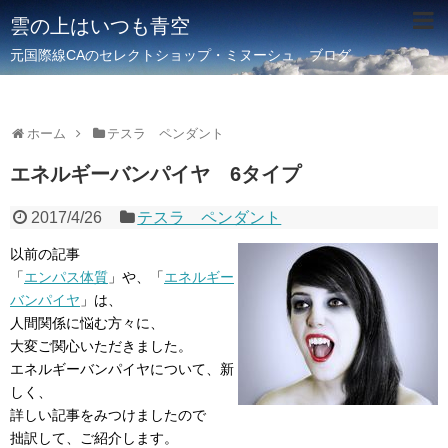
雲の上はいつも青空
元国際線CAのセレクトショップ・ミヌーシュ ブログ
ホーム
テスラ ペンダント
エネルギーバンパイヤ 6タイプ
2017/4/26
テスラ ペンダント
以前の記事
「
エンパス体質
」や、「
エネルギー
バンパイヤ
」は、
人間関係に悩む方々に、
大変ご関心いただきました。
エネルギーバンパイヤについて、新
しく、
詳しい記事をみつけましたので
拙訳して、ご紹介します。