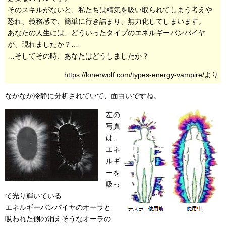
そのスキルがないと、私たちは精気を吸い取られてしまう考えや
恐れ、義務感で、簡単に行き詰まり、無力化してしまいます。
あなたの人生には、どういったタイプのエネルギーバンパイヤ
が、現れましたか？…
…そしてその時、あなたはどうしましたか？
https://lonerwolf.com/types-energy-vampire/より
なかなか冷静に分析されていて、面白いですね。
左の
写真
は、
エネ
ルギ
ーを
吸っ
て光り輝いている
エネルギーバンパイヤのオーラと
吸われた側の消えそうなオーラの