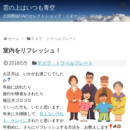
雲の上はいつも青空
元国際線CAのセレクトショップ・ミヌーシュ ブログ
ホーム
テスラ トラベルプレート
室内をリフレッシュ！
2018/1/5
テスラ トラベルプレート
お正月は、いかがお過ごしでした
か
年始に訪れたり
旅行や帰省をされたり
寝正月ゴロゴロ
といった方も、いたと思います。
年末に大掃除して、
見えない汚れ
も、キレイに
されたと思いますが
年初めに、さらにリフレッシュする方法を、お教えします