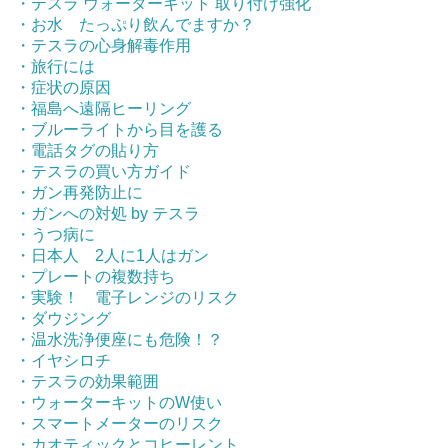
・テスラ ウォーターキット 取り付け強化
・お水 たっぷり飲んでますか？
・テスラの心身解毒作用
・旅行には
・症状の原因
・福島へ遠隔ヒーリング
・ブルーライトから目を護る
・電話タグの貼り方
・テスラの買い方ガイド
・ガン再発防止に
・ガンへの対処 by テスラ
・うつ病に
・日本人 2人に1人はガン
・プレートの複数持ち
・実験！ 電子レンジのリスク
・ダウジング
・温水洗浄便座にも危険！？
・イヤシロチ
・テスラの効果範囲
・ウォーターキットのW使い
・スマートメーターのリスク
・カオティックとコヒーレント