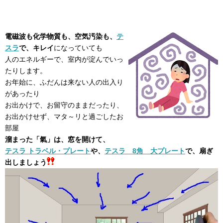
電磁波も化学物質も、空気汚染も、
テ
スラ
で、キレイ
になっていても
人のエネルギーで、室内が淀んでいっ
たりします。
お年始に、ふだんは来ない人の出入り
があったり
お出かけで、お留守のままだったり、
お出かけせず、マタ～リと過ごしたお
部屋
溜まった「氣」は、窓を開けて、
テスラ トラベル・プレート
や、
テスラ 8角 大プレート
で、扇ぎ
出しましょう