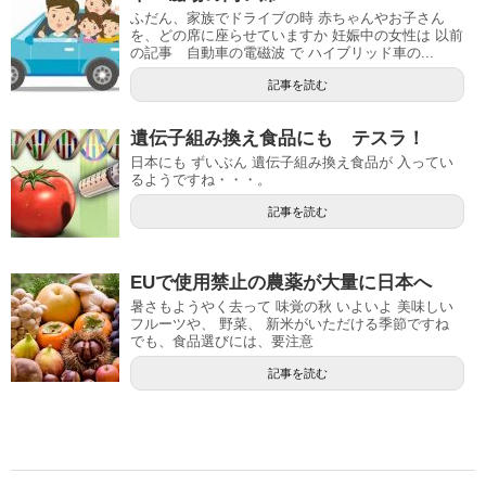
ふだん、家族でドライブの時 赤ちゃんやお子さん
を、どの席に座らせていますか 妊娠中の女性は 以前
の記事 自動車の電磁波 で ハイブリッド車の...
記事を読む
遺伝子組み換え食品にも テスラ！
日本にも ずいぶん 遺伝子組み換え食品が 入ってい
るようですね・・・。
記事を読む
EUで使用禁止の農薬が大量に日本へ
暑さもようやく去って 味覚の秋 いよいよ 美味しい
フルーツや、 野菜、 新米がいただける季節ですね
でも、食品選びには、要注意
記事を読む