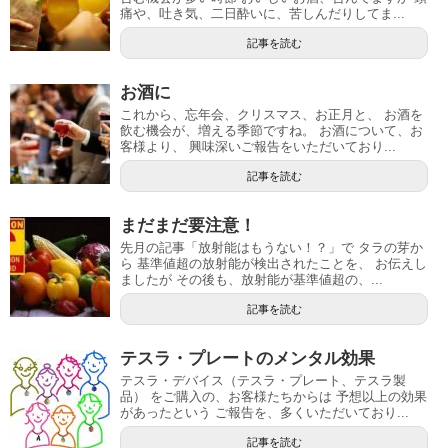
痛や、吐き気、二日酔いに、苦しんだりしてま...
記事を読む
お酒に
これから、忘年会、クリスマス、お正月と、 お酒を
飲む機会が、増える季節ですね。 お酒について、お
客様より、 興味深いご報告をいただいており...
記事を読む
まだまだ要注意！
先月の記事「放射能はもうない！？」で タラの芽か
ら 基準値超の放射能が検出されたことを、 お伝えし
ましたが その後も、放射能が基準値超の、...
記事を読む
テスラ・プレートのメンタル効果
テスラ・デバイス（テスラ・プレート、テスラ製
品） をご購入の、お客様たちからは 予想以上の効果
があったという ご報告を、多くいただいており...
記事を読む