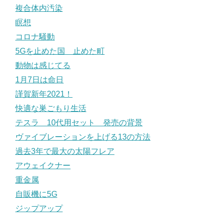
複合体内汚染
瞑想
コロナ騒動
5Gを止めた国 止めた町
動物は感じてる
1月7日は命日
謹賀新年2021！
快適な巣ごもり生活
テスラ 10代用セット 発売の背景
ヴァイブレーションを上げる13の方法
過去3年で最大の太陽フレア
アウェイクナー
重金属
自販機に5G
ジップアップ