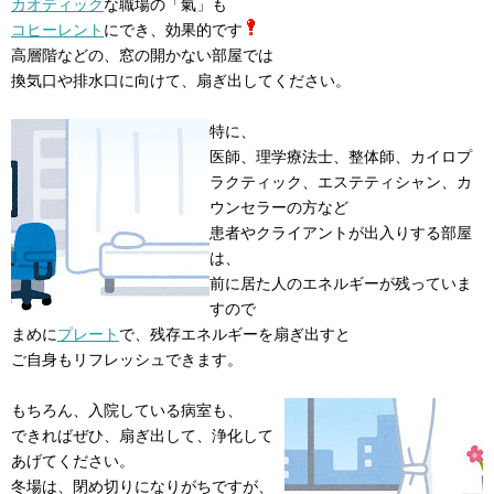
カオティック
な職場の「氣」も
コヒーレント
にでき、効果的です
高層階などの、窓の開かない部屋では
換気口や排水口に向けて、扇ぎ出してください。
特に、
医師、理学療法士、整体師、カイロプ
ラクティック、エステティシャン、カ
ウンセラーの方など
患者やクライアントが出入りする部屋
は、
前に居た人のエネルギーが残っていま
すので
まめに
プレート
で、残存エネルギーを扇ぎ出すと
ご自身もリフレッシュできます。
もちろん、入院している病室も、
できればぜひ、扇ぎ出して、浄化して
あげてください。
冬場は、閉め切りになりがちですが、