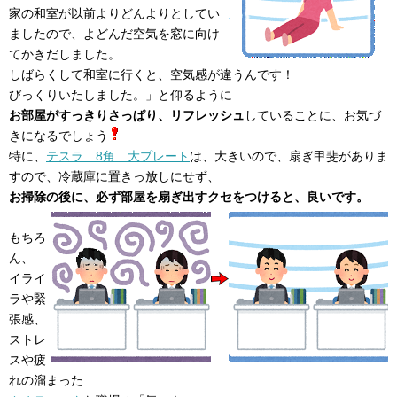
家の和室が以前よりどんよりとしてい
ましたので、よどんだ空気を窓に向け
てかきだしました。
しばらくして和室に行くと、空気感が違うんです！
びっくりいたしました。」と仰るように
お部屋がすっきりさっぱり、リフレッシュ
していることに、お気づ
きになるでしょう
特に、
テスラ 8角 大プレート
は、大きいので、扇ぎ甲斐がありま
すので、冷蔵庫に置きっ放しにせず、
お掃除の後に、必ず部屋を扇ぎ出すクセをつけると、良いです。
もちろ
ん、
イライ
ラや緊
張感、
ストレ
スや疲
れの溜まった