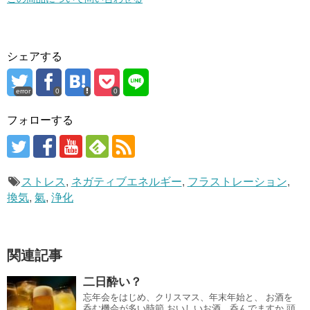
シェアする
error
0
0
フォローする
ストレス
,
ネガティブエネルギー
,
フラストレーション
,
換気
,
氣
,
浄化
関連記事
二日酔い？
忘年会をはじめ、クリスマス、年末年始と、 お酒を
呑む機会が多い時節 おいしいお酒、呑んでますか 頭