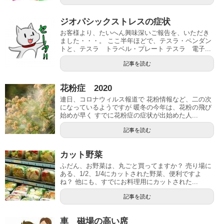
ジオパシックストレスの症状
お客様より、たいへん興味深いご報告を、いただき
ました・・・。 ここ半年ほどで、テスラ・ペンダン
トと、テスラ トラベル・プレート テスラ 電子...
記事を読む
花粉症 2020
連日、コロナウィルス報道で 花粉情報など、二の次
になっているようですが 暖冬の今年は、花粉の飛び
始めが早く すでに花粉症の症状が出始めた人...
記事を読む
カット野菜
ふだん、お野菜は、丸ごと買ってますか？ 売り場に
ある、1/2、1/4にカットされた野菜、便利ですよ
ね？ 他にも、すでにお料理用にカットされた...
記事を読む
車 磁場の高い席