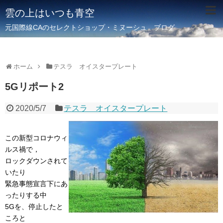
雲の上はいつも青空
元国際線CAのセレクトショップ・ミヌーシュ ブログ
ホーム
テスラ オイスタープレート
5Gリポート2
2020/5/7
テスラ オイスタープレート
この新型コロナウィ
ルス禍で，
ロックダウンされて
いたり
緊急事態宣言下にあ
ったりする中
5Gを、停止したと
ころと