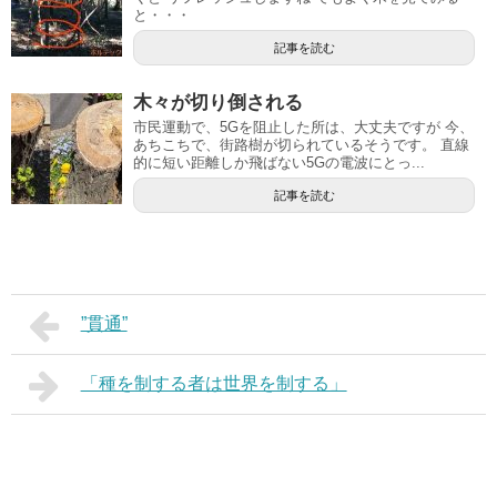
と・・・
記事を読む
木々が切り倒される
市民運動で、5Gを阻止した所は、大丈夫ですが 今、
あちこちで、街路樹が切られているそうです。 直線
的に短い距離しか飛ばない5Gの電波にとっ...
記事を読む
”貫通”
「種を制する者は世界を制する」