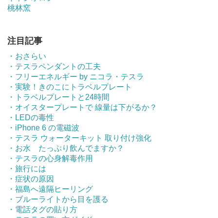
桃林窯
注目記事
・おさらい
・テスラペンダントの工夫
・フリーエネルギー by ニコラ・テスラ
・実験！きのこにトラベルプレート
・トラベルプレートと24時間
・オイスタープレートで 線量は下がるか？
・LEDの毒性
・iPhone 6 の電磁波
・テスラ ウォーターキット 取り付け強化
・お水 たっぷり飲んでますか？
・テスラの心身解毒作用
・旅行には
・症状の原因
・福島へ遠隔ヒーリング
・ブルーライトから目を護る
・電話タグの貼り方