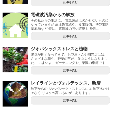
記事を読む
電磁波汚染からの解放
今の私たちの生活に、 電気製品は欠かせないものに
なっていますが 高圧送電線や、変電設備、携帯電話
基地局など 特に、電磁波の強い環境も 身近...
記事を読む
ジオパシックストレスと植物
陽気が良くなってきて、お花屋さんや園芸店には、
さまざまな花や、野菜の苗が、並ぶようになりまし
た。 いよいよ、ガーデニングや、菜園の季節です...
記事を読む
レイラインとヴォルテックス、断層
地下からの ジオパシック・ストレスには 地下水だけ
でなく リスクの高いものが、あります。
記事を読む