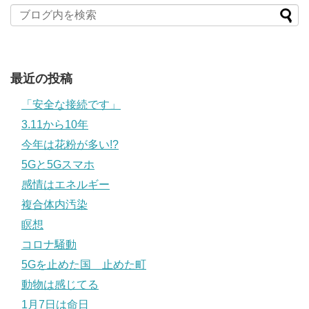
最近の投稿
「安全な接続です」
3.11から10年
今年は花粉が多い!?
5Gと5Gスマホ
感情はエネルギー
複合体内汚染
瞑想
コロナ騒動
5Gを止めた国 止めた町
動物は感じてる
1月7日は命日