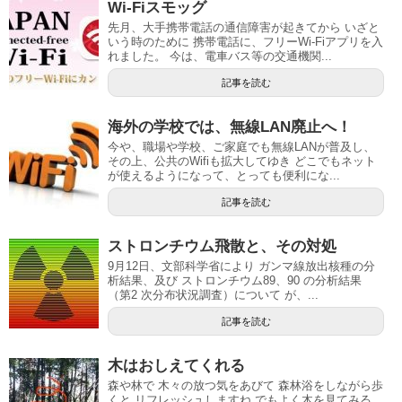
Wi-Fiスモッグ
先月、大手携帯電話の通信障害が起きてから いざと
いう時のために 携帯電話に、フリーWi-Fiアプリを入
れました。 今は、電車バス等の交通機関...
記事を読む
海外の学校では、無線LAN廃止へ！
今や、職場や学校、ご家庭でも無線LANが普及し、
その上、公共のWifiも拡大してゆき どこでもネット
が使えるようになって、とっても便利にな...
記事を読む
ストロンチウム飛散と、その対処
9月12日、文部科学省により ガンマ線放出核種の分
析結果、及び ストロンチウム89、90 の分析結果
（第2 次分布状況調査）について が、...
記事を読む
木はおしえてくれる
森や林で 木々の放つ気をあびて 森林浴をしながら歩
くと リフレッシュしますね でもよく木を見てみる