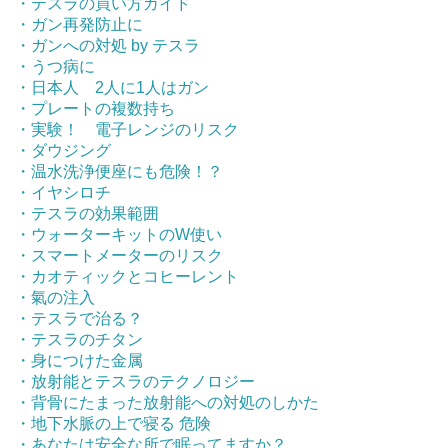
・テスラの買い方ガイド
・ガン再発防止に
・ガンへの対処 by テスラ
・うつ病に
・日本人 2人に1人はガン
・プレートの複数持ち
・実験！ 電子レンジのリスク
・ダウジング
・温水洗浄便座にも危険！？
・イヤシロチ
・テスラの効果範囲
・ウォーターキットのW使い
・スマートメーターのリスク
・カオティックとコヒーレント
・氣の注入
・テスラで治る？
・テスラのチタン
・身につけた金属
・放射能とテスラのテクノロジー
・背骨にたまった放射能への対処のしかた
・地下水脈の上で寝る 危険
・あなたは安全な所で眠ってますか？