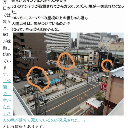
方、
日本
では
次々
と、
5G
が稼
働し
始め
てい
ま
す。
「公
園
で、
空か
らた
くさ
んの鳥が落ちて死んでいるのが発見された。」
という情報もあります。