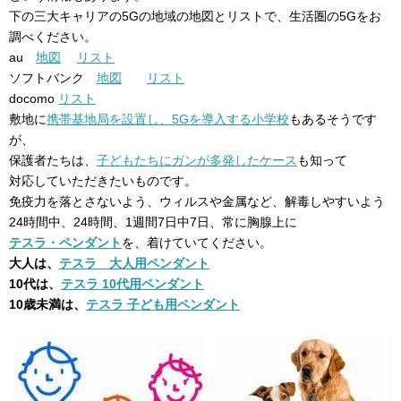
下の三大キャリアの5Gの地域の地図とリストで、生活圏の5Gをお
調べください。
au
地図
リスト
ソフトバンク
地図
リスト
docomo
リスト
敷地に
携帯基地局を設置し、5Gを導入する小学校
もあるそうです
が、
保護者たちは、
子どもたちにガンが多発したケース
も知って
対応していただきたいものです。
免疫力を落とさないよう、ウィルスや金属など、解毒しやすいよう
24時間中、24時間、1週間7日中7日、常に胸腺上に
テスラ・ペンダント
を、着けていてください。
大人は、
テスラ 大人用ペンダント
10代は、
テスラ 10代用ペンダント
10歳未満は、
テスラ 子ども用ペンダント