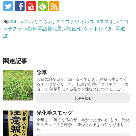
#5G
,
#アルミニウム
,
＃コロナウィルス
,
#スマホ
,
#ニコ
ラテスラ
,
#携帯電話基地局
,
#突然死
,
ケムトレイル
,
電磁
波
関連記事
除草
若葉の緑が日々、深くなっていき、雑草も生えてく
るようになりました。 以前の記事「グリホサート検
出」で 除草剤による発ガン性などについて、ご...
記事を読む
光化学スモッグ
今年は、 暑くなるのが、早かったせいか もう、光化
学スモッグ注意報が、 発令されるようになりまし
た。