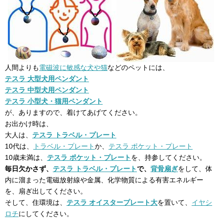
人間よりも
電磁波に敏感な犬や猫
などのペットには、
テスラ 大型犬用ペンダント
テスラ 中型犬用ペンダント
テスラ 小型犬・猫用ペンダント
が、ありますので、着けてあげてください。
お出かけ時は、
大人は、
テスラ トラベル・プレート
10代は、
トラベル・プレート
か、
テスラ ポケット・プレート
10歳未満は、
テスラ ポケット・プレート
を、持参してください。
毎日欠かさず、
テスラ トラベル・プレート
で、
背骨扇ぎ
をして、体
内に溜まった電磁放射線や金属、化学物質による有害エネルギー
を、扇ぎ出してください。
そして、住環境は、
テスラ オイスタープレート大
を置いて、
イヤシ
ロチ
にしてください。