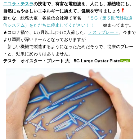
ニコラ・テスラ
の技術で、有害な電磁波を、人にも、動植物にも、
自然にもやさしいエネルギーに換えて、健康を守りましょう
新たな、総務大臣・各通信会社宛て署名 「
５G（第５世代移動通
信システム）をただちに停止してください！！
」 始まってます。
★コロナ禍で、1カ月以上ぶりに入荷した、
テスラプレート
、今まで
より凹面が深いドームとなっておりますが
新しい機械で製造するようになったためだそうで、従来のプレー
トと、効果に変わりはありません。
テスラ オイスター・プレート 大 5G Large Oyster Plate