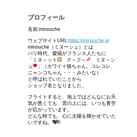
プロフィール
名前:minouche
ウェブサイトURL:
https://minouche.jp
minouche（ミヌーシュ）とは
パリ時代、愛猫がフランス人たちに
「ミネ～ット
ク～ク～
ミヌ～シ
ュ
」（カワイイ猫ちゃん、コレコレ、
ニャンコちゃん・・・みたいな）
と呼ばれていたことから
ショップ名となりました。
フライトすると、地上ではどんなにお天
気が悪くても、雲の上には、いつも青空
が広がっています。
どんな時でも、心に太陽を輝かせていた
いですね。