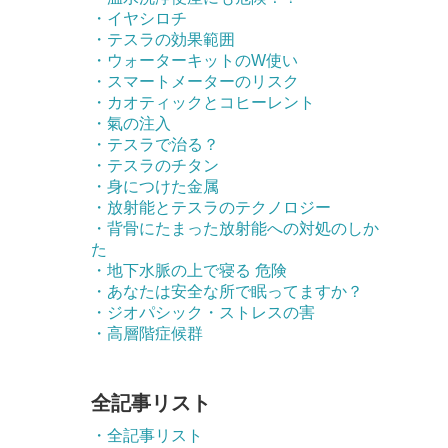
・イヤシロチ
・テスラの効果範囲
・ウォーターキットのW使い
・スマートメーターのリスク
・カオティックとコヒーレント
・氣の注入
・テスラで治る？
・テスラのチタン
・身につけた金属
・放射能とテスラのテクノロジー
・背骨にたまった放射能への対処のしか
た
・地下水脈の上で寝る 危険
・あなたは安全な所で眠ってますか？
・ジオパシック・ストレスの害
・高層階症候群
全記事リスト
・全記事リスト