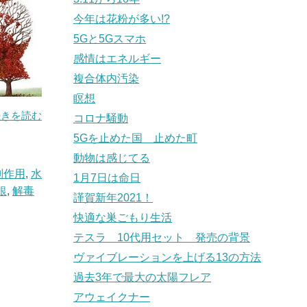
今年は花粉が多い!?
5Gと5Gスマホ
感情はエネルギー
複合体内汚染
瞑想
続きを読む
コロナ騒動
5Gを止めた国 止めた町
動物は感じてる
副作用
,
水
1月7日は命日
銀
,
解毒
謹賀新年2021！
快適な巣ごもり生活
テスラ 10代用セット 発売の背景
ヴァイブレーションを上げる13の方法
過去3年で最大の太陽フレア
アウェイクナー