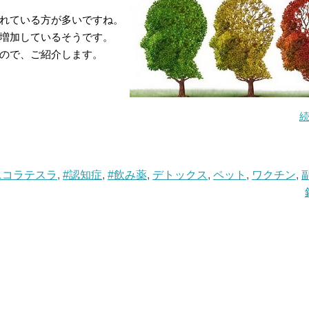
れている方が多いですね。
増加しているそうです。
ので、ご紹介します。
ニコラテスラ
,
#認知症
,
#飲み薬
,
デトックス
,
ペット
,
ワクチン
,