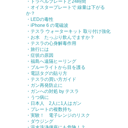
・トラベルプレートと24時間
・オイスタープレートで 線量は下がる
か？
・LEDの毒性
・iPhone 6 の電磁波
・テスラ ウォーターキット 取り付け強化
・お水 たっぷり飲んでますか？
・テスラの心身解毒作用
・旅行には
・症状の原因
・福島へ遠隔ヒーリング
・ブルーライトから目を護る
・電話タグの貼り方
・テスラの買い方ガイド
・ガン再発防止に
・ガンへの対処 by テスラ
・うつ病に
・日本人 2人に1人はガン
・プレートの複数持ち
・実験！ 電子レンジのリスク
・ダウジング
・温水洗浄便座にも危険！？