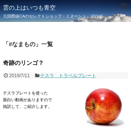
雲の上はいつも青空
元国際線CAのセレクトショップ・ミヌーシュ ブログ
「
#なまもの
」
一覧
奇跡のリンゴ？
2019/7/11
テスラ トラベルプレート
テスラプレートを使った
面白い動画がありますので
拙訳して、ご紹介します。