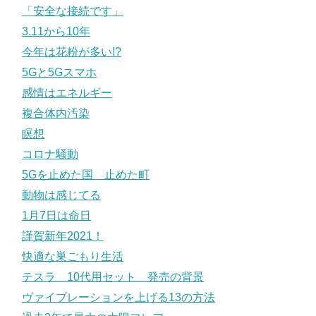
「安全な接続です」
3.11から10年
今年は花粉が多い!?
5Gと5Gスマホ
感情はエネルギー
複合体内汚染
瞑想
コロナ騒動
5Gを止めた国 止めた町
動物は感じてる
1月7日は命日
謹賀新年2021！
快適な巣ごもり生活
テスラ 10代用セット 発売の背景
ヴァイブレーションを上げる13の方法