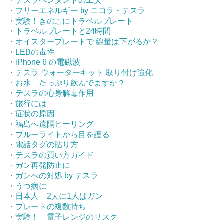
・テスラペンダントの工夫
・フリーエネルギー by ニコラ・テスラ
・実験！きのこにトラベルプレート
・トラベルプレートと24時間
・オイスタープレートで 線量は下がるか？
・LEDの毒性
・iPhone 6 の電磁波
・テスラ ウォーターキット 取り付け強化
・お水 たっぷり飲んでますか？
・テスラの心身解毒作用
・旅行には
・症状の原因
・福島へ遠隔ヒーリング
・ブルーライトから目を護る
・電話タグの貼り方
・テスラの買い方ガイド
・ガン再発防止に
・ガンへの対処 by テスラ
・うつ病に
・日本人 2人に1人はガン
・プレートの複数持ち
・実験！ 電子レンジのリスク