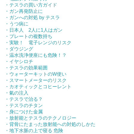
・テスラの買い方ガイド
・ガン再発防止に
・ガンへの対処 by テスラ
・うつ病に
・日本人 2人に1人はガン
・プレートの複数持ち
・実験！ 電子レンジのリスク
・ダウジング
・温水洗浄便座にも危険！？
・イヤシロチ
・テスラの効果範囲
・ウォーターキットのW使い
・スマートメーターのリスク
・カオティックとコヒーレント
・氣の注入
・テスラで治る？
・テスラのチタン
・身につけた金属
・放射能とテスラのテクノロジー
・背骨にたまった放射能への対処のしかた
・地下水脈の上で寝る 危険