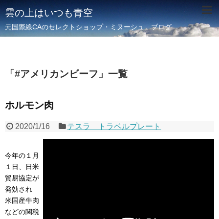
雲の上はいつも青空
元国際線CAのセレクトショップ・ミヌーシュ ブログ
「
#アメリカンビーフ
」
一覧
ホルモン肉
2020/1/16
テスラ トラベルプレート
今年の１月
１日、日米
貿易協定が
発効され
米国産牛肉
などの関税