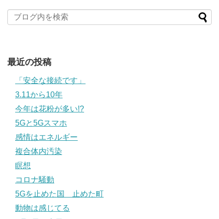
最近の投稿
「安全な接続です」
3.11から10年
今年は花粉が多い!?
5Gと5Gスマホ
感情はエネルギー
複合体内汚染
瞑想
コロナ騒動
5Gを止めた国 止めた町
動物は感じてる