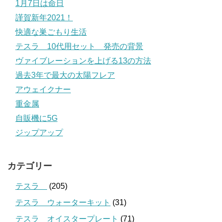
1月7日は命日
謹賀新年2021！
快適な巣ごもり生活
テスラ 10代用セット 発売の背景
ヴァイブレーションを上げる13の方法
過去3年で最大の太陽フレア
アウェイクナー
重金属
自販機に5G
ジップアップ
カテゴリー
テスラ
(205)
テスラ ウォーターキット
(31)
テスラ オイスタープレート
(71)