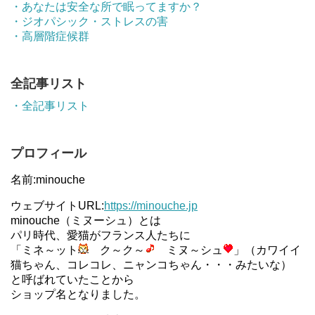
・あなたは安全な所で眠ってますか？
・ジオパシック・ストレスの害
・高層階症候群
全記事リスト
・全記事リスト
プロフィール
名前:minouche
ウェブサイトURL:
https://minouche.jp
minouche（ミヌーシュ）とは
パリ時代、愛猫がフランス人たちに
「ミネ～ット
ク～ク～
ミヌ～シュ
」（カワイイ
猫ちゃん、コレコレ、ニャンコちゃん・・・みたいな）
と呼ばれていたことから
ショップ名となりました。