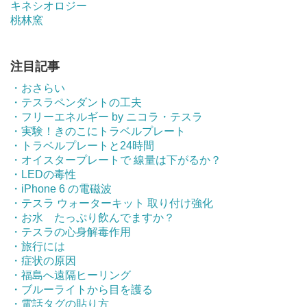
キネシオロジー
桃林窯
注目記事
・おさらい
・テスラペンダントの工夫
・フリーエネルギー by ニコラ・テスラ
・実験！きのこにトラベルプレート
・トラベルプレートと24時間
・オイスタープレートで 線量は下がるか？
・LEDの毒性
・iPhone 6 の電磁波
・テスラ ウォーターキット 取り付け強化
・お水 たっぷり飲んでますか？
・テスラの心身解毒作用
・旅行には
・症状の原因
・福島へ遠隔ヒーリング
・ブルーライトから目を護る
・電話タグの貼り方