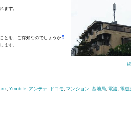
れます。
ことを、ご存知なのでしょうか
します。
ank
,
Ymobile
,
アンテナ
,
ドコモ
,
マンション
,
基地局
,
電波
,
電磁