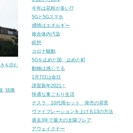
今年は花粉が多い!?
5Gと5Gスマホ
感情はエネルギー
複合体内汚染
瞑想
コロナ騒動
5Gを止めた国 止めた町
続きを読む
動物は感じてる
1月7日は命日
謹賀新年2021！
波
,
頭痛
快適な巣ごもり生活
テスラ 10代用セット 発売の背景
ヴァイブレーションを上げる13の方法
過去3年で最大の太陽フレア
アウェイクナー