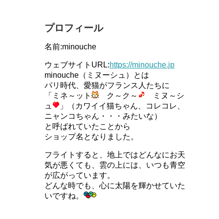
プロフィール
名前:minouche
ウェブサイトURL:
https://minouche.jp
minouche（ミヌーシュ）とは
パリ時代、愛猫がフランス人たちに
「ミネ～ット
ク～ク～
ミヌ～シ
ュ
」（カワイイ猫ちゃん、コレコレ、
ニャンコちゃん・・・みたいな）
と呼ばれていたことから
ショップ名となりました。
フライトすると、地上ではどんなにお天
気が悪くても、雲の上には、いつも青空
が広がっています。
どんな時でも、心に太陽を輝かせていた
いですね。