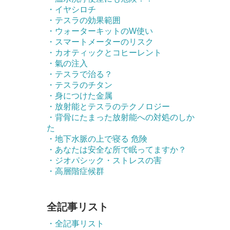
・イヤシロチ
・テスラの効果範囲
・ウォーターキットのW使い
・スマートメーターのリスク
・カオティックとコヒーレント
・氣の注入
・テスラで治る？
・テスラのチタン
・身につけた金属
・放射能とテスラのテクノロジー
・背骨にたまった放射能への対処のしか
た
・地下水脈の上で寝る 危険
・あなたは安全な所で眠ってますか？
・ジオパシック・ストレスの害
・高層階症候群
全記事リスト
・全記事リスト