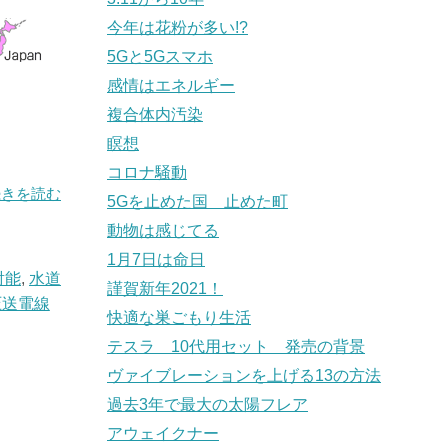
今年は花粉が多い!?
5Gと5Gスマホ
感情はエネルギー
複合体内汚染
瞑想
コロナ騒動
続きを読む
5Gを止めた国 止めた町
動物は感じてる
1月7日は命日
射能
,
水道
謹賀新年2021！
圧送電線
快適な巣ごもり生活
テスラ 10代用セット 発売の背景
ヴァイブレーションを上げる13の方法
過去3年で最大の太陽フレア
アウェイクナー