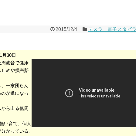
2015/12/4
テスラ 電子スタビ
1月30日
低周波音で健康
し止めや損害賠
し、一家団らん
るのが嫌になっ
ムから出る低周
の低い音で、個人
が分かっている。