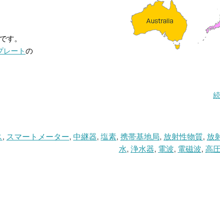
です。
プレート
の
ス
,
スマートメーター
,
中継器
,
塩素
,
携帯基地局
,
放射性物質
,
放
水
,
浄水器
,
電波
,
電磁波
,
高