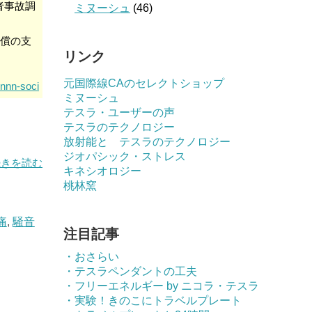
者事故調
ミヌーシュ
(46)
賠償の支
リンク
元国際線CAのセレクトショップ
nnn-soci
ミヌーシュ
テスラ・ユーザーの声
テスラのテクノロジー
放射能と テスラのテクノロジー
ジオパシック・ストレス
続きを読む
キネシオロジー
桃林窯
痛
,
騒音
注目記事
・おさらい
・テスラペンダントの工夫
・フリーエネルギー by ニコラ・テスラ
・実験！きのこにトラベルプレート