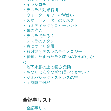
・イヤシロチ
・テスラの効果範囲
・ウォーターキットのW使い
・スマートメーターのリスク
・カオティックとコヒーレント
・氣の注入
・テスラで治る？
・テスラのチタン
・身につけた金属
・放射能とテスラのテクノロジー
・背骨にたまった放射能への対処のしか
た
・地下水脈の上で寝る 危険
・あなたは安全な所で眠ってますか？
・ジオパシック・ストレスの害
・高層階症候群
全記事リスト
・全記事リスト