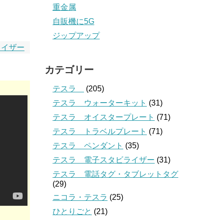
重金属
自販機に5G
ジップアップ
ライザー
カテゴリー
テスラ
(205)
テスラ ウォーターキット
(31)
テスラ オイスタープレート
(71)
テスラ トラベルプレート
(71)
テスラ ペンダント
(35)
テスラ 電子スタビライザー
(31)
テスラ 電話タグ・タブレットタグ
(29)
ニコラ・テスラ
(25)
ひとりごと
(21)