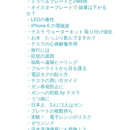
・トラベルプレートと24時間
・オイスタープレートで 線量は下がる
か？
・LEDの毒性
・iPhone 6 の電磁波
・テスラ ウォーターキット 取り付け強化
・お水 たっぷり飲んでますか？
・テスラの心身解毒作用
・旅行には
・症状の原因
・福島へ遠隔ヒーリング
・ブルーライトから目を護る
・電話タグの貼り方
・テスラの買い方ガイド
・ガン再発防止に
・ガンへの対処 by テスラ
・うつ病に
・日本人 2人に1人はガン
・プレートの複数持ち
・実験！ 電子レンジのリスク
・ダウジング
・温水洗浄便座にも危険！？