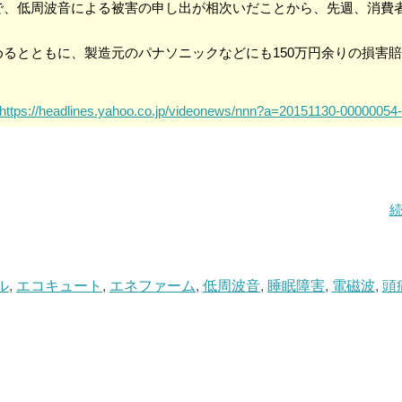
で、低周波音による被害の申し出が相次いだことから、先週、消費
るとともに、製造元のパナソニックなどにも150万円余りの損害
https://headlines.yahoo.co.jp/videonews/nnn?a=20151130-00000054-
ル
,
エコキュート
,
エネファーム
,
低周波音
,
睡眠障害
,
電磁波
,
頭