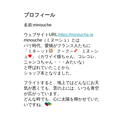
プロフィール
名前:minouche
ウェブサイトURL:
https://minouche.jp
minouche（ミヌーシュ）とは
パリ時代、愛猫がフランス人たちに
「ミネ～ット
ク～ク～
ミヌ～シ
ュ
」（カワイイ猫ちゃん、コレコレ、
ニャンコちゃん・・・みたいな）
と呼ばれていたことから
ショップ名となりました。
フライトすると、地上ではどんなにお天
気が悪くても、雲の上には、いつも青空
が広がっています。
どんな時でも、心に太陽を輝かせていた
いですね。