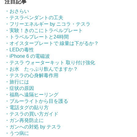
注目記事
・おさらい
・テスラペンダントの工夫
・フリーエネルギー by ニコラ・テスラ
・実験！きのこにトラベルプレート
・トラベルプレートと24時間
・オイスタープレートで 線量は下がるか？
・LEDの毒性
・iPhone 6 の電磁波
・テスラ ウォーターキット 取り付け強化
・お水 たっぷり飲んでますか？
・テスラの心身解毒作用
・旅行には
・症状の原因
・福島へ遠隔ヒーリング
・ブルーライトから目を護る
・電話タグの貼り方
・テスラの買い方ガイド
・ガン再発防止に
・ガンへの対処 by テスラ
・うつ病に