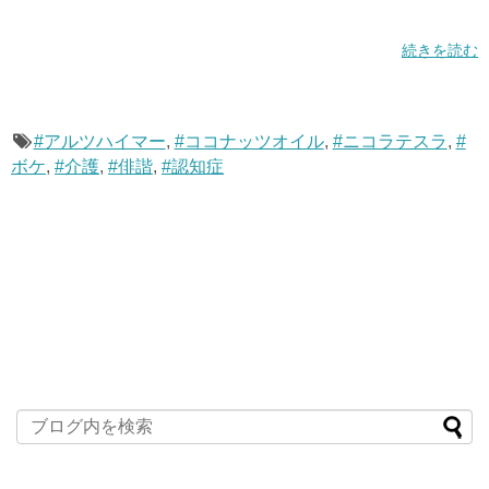
続きを読む
#アルツハイマー
,
#ココナッツオイル
,
#ニコラテスラ
,
#
ボケ
,
#介護
,
#俳諧
,
#認知症