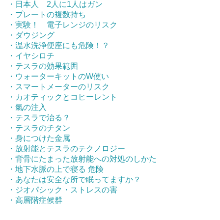
・日本人 2人に1人はガン
・プレートの複数持ち
・実験！ 電子レンジのリスク
・ダウジング
・温水洗浄便座にも危険！？
・イヤシロチ
・テスラの効果範囲
・ウォーターキットのW使い
・スマートメーターのリスク
・カオティックとコヒーレント
・氣の注入
・テスラで治る？
・テスラのチタン
・身につけた金属
・放射能とテスラのテクノロジー
・背骨にたまった放射能への対処のしかた
・地下水脈の上で寝る 危険
・あなたは安全な所で眠ってますか？
・ジオパシック・ストレスの害
・高層階症候群