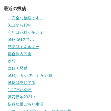
最近の投稿
「安全な接続です」
3.11から10年
今年は花粉が多い!?
5Gと5Gスマホ
感情はエネルギー
複合体内汚染
瞑想
コロナ騒動
5Gを止めた国 止めた町
動物は感じてる
1月7日は命日
謹賀新年2021！
快適な巣ごもり生活