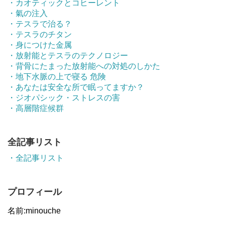
・カオティックとコヒーレント
・氣の注入
・テスラで治る？
・テスラのチタン
・身につけた金属
・放射能とテスラのテクノロジー
・背骨にたまった放射能への対処のしかた
・地下水脈の上で寝る 危険
・あなたは安全な所で眠ってますか？
・ジオパシック・ストレスの害
・高層階症候群
全記事リスト
・全記事リスト
プロフィール
名前:minouche