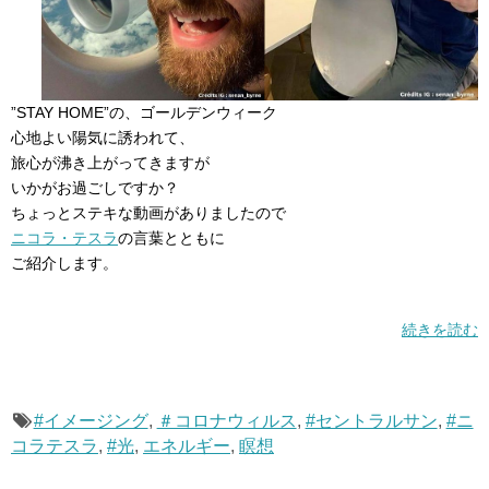
”STAY HOME”の、ゴールデンウィーク
心地よい陽気に誘われて、
旅心が沸き上がってきますが
いかがお過ごしですか？
ちょっとステキな動画がありましたので
ニコラ・テスラ
の言葉とともに
ご紹介します。
続きを読む
#イメージング
,
＃コロナウィルス
,
#セントラルサン
,
#ニ
コラテスラ
,
#光
,
エネルギー
,
瞑想