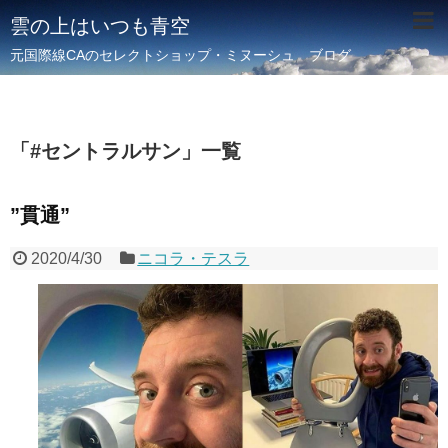
雲の上はいつも青空
元国際線CAのセレクトショップ・ミヌーシュ ブログ
「
#セントラルサン
」
一覧
”貫通”
2020/4/30
ニコラ・テスラ