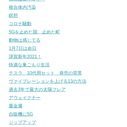
複合体内汚染
瞑想
コロナ騒動
5Gを止めた国 止めた町
動物は感じてる
1月7日は命日
謹賀新年2021！
快適な巣ごもり生活
テスラ 10代用セット 発売の背景
ヴァイブレーションを上げる13の方法
過去3年で最大の太陽フレア
アウェイクナー
重金属
自販機に5G
ジップアップ