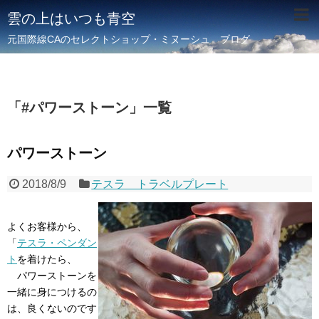
雲の上はいつも青空
元国際線CAのセレクトショップ・ミヌーシュ ブログ
「
#パワーストーン
」
一覧
パワーストーン
2018/8/9
テスラ トラベルプレート
よくお客様から、
「
テスラ・ペンダン
ト
を着けたら、
パワーストーンを
一緒に身につけるの
は、良くないのです