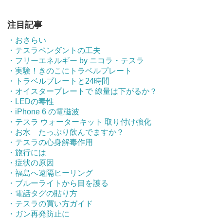
注目記事
・おさらい
・テスラペンダントの工夫
・フリーエネルギー by ニコラ・テスラ
・実験！きのこにトラベルプレート
・トラベルプレートと24時間
・オイスタープレートで 線量は下がるか？
・LEDの毒性
・iPhone 6 の電磁波
・テスラ ウォーターキット 取り付け強化
・お水 たっぷり飲んでますか？
・テスラの心身解毒作用
・旅行には
・症状の原因
・福島へ遠隔ヒーリング
・ブルーライトから目を護る
・電話タグの貼り方
・テスラの買い方ガイド
・ガン再発防止に