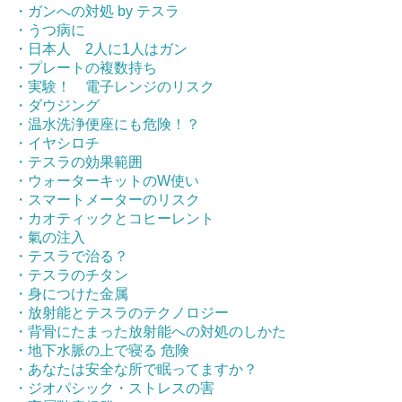
・ガンへの対処 by テスラ
・うつ病に
・日本人 2人に1人はガン
・プレートの複数持ち
・実験！ 電子レンジのリスク
・ダウジング
・温水洗浄便座にも危険！？
・イヤシロチ
・テスラの効果範囲
・ウォーターキットのW使い
・スマートメーターのリスク
・カオティックとコヒーレント
・氣の注入
・テスラで治る？
・テスラのチタン
・身につけた金属
・放射能とテスラのテクノロジー
・背骨にたまった放射能への対処のしかた
・地下水脈の上で寝る 危険
・あなたは安全な所で眠ってますか？
・ジオパシック・ストレスの害