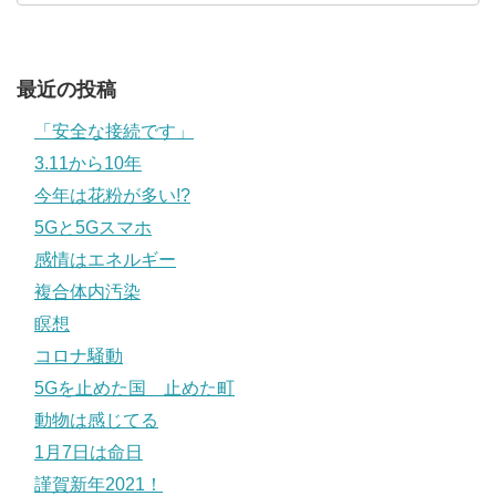
最近の投稿
「安全な接続です」
3.11から10年
今年は花粉が多い!?
5Gと5Gスマホ
感情はエネルギー
複合体内汚染
瞑想
コロナ騒動
5Gを止めた国 止めた町
動物は感じてる
1月7日は命日
謹賀新年2021！