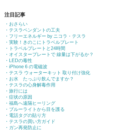
注目記事
・おさらい
・テスラペンダントの工夫
・フリーエネルギー by ニコラ・テスラ
・実験！きのこにトラベルプレート
・トラベルプレートと24時間
・オイスタープレートで 線量は下がるか？
・LEDの毒性
・iPhone 6 の電磁波
・テスラ ウォーターキット 取り付け強化
・お水 たっぷり飲んでますか？
・テスラの心身解毒作用
・旅行には
・症状の原因
・福島へ遠隔ヒーリング
・ブルーライトから目を護る
・電話タグの貼り方
・テスラの買い方ガイド
・ガン再発防止に