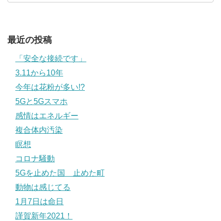
最近の投稿
「安全な接続です」
3.11から10年
今年は花粉が多い!?
5Gと5Gスマホ
感情はエネルギー
複合体内汚染
瞑想
コロナ騒動
5Gを止めた国 止めた町
動物は感じてる
1月7日は命日
謹賀新年2021！