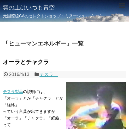
雲の上はいつも青空
元国際線CAのセレクトショップ・ミヌーシュ ブログ
「
ヒューマンエネルギー
」
一覧
オーラとチャクラ
2016/4/13
テスラ
テスラ製品
の説明には、
「オーラ」とか「チャクラ」とか
「経絡」
っていう言葉が出てきますが
「オーラ」「チャクラ」「経絡」
って