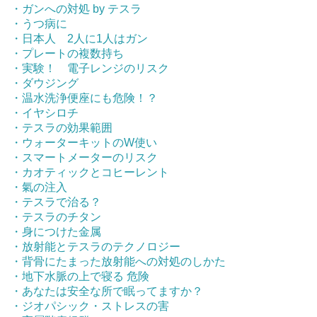
・ガンへの対処 by テスラ
・うつ病に
・日本人 2人に1人はガン
・プレートの複数持ち
・実験！ 電子レンジのリスク
・ダウジング
・温水洗浄便座にも危険！？
・イヤシロチ
・テスラの効果範囲
・ウォーターキットのW使い
・スマートメーターのリスク
・カオティックとコヒーレント
・氣の注入
・テスラで治る？
・テスラのチタン
・身につけた金属
・放射能とテスラのテクノロジー
・背骨にたまった放射能への対処のしかた
・地下水脈の上で寝る 危険
・あなたは安全な所で眠ってますか？
・ジオパシック・ストレスの害