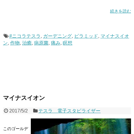
続きを読む
#ニコラテスラ
,
ガーデニング
,
ピラミッド
,
マイナスイオ
ン
,
作物
,
治癒
,
病原菌
,
痛み
,
瞑想
マイナスイオン
2017/5/2
テスラ 電子スタビライザー
このゴールデ