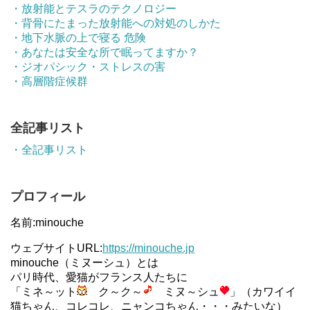
・放射能とテスラのテクノロジー
・背骨にたまった放射能への対処のしかた
・地下水脈の上で寝る 危険
・あなたは安全な所で眠ってますか？
・ジオパシック・ストレスの害
・高層階症候群
全記事リスト
・全記事リスト
プロフィール
名前:minouche
ウェブサイトURL:
https://minouche.jp
minouche（ミヌーシュ）とは
パリ時代、愛猫がフランス人たちに
「ミネ～ット
ク～ク～
ミヌ～シュ
」（カワイイ
猫ちゃん、コレコレ、ニャンコちゃん・・・みたいな）