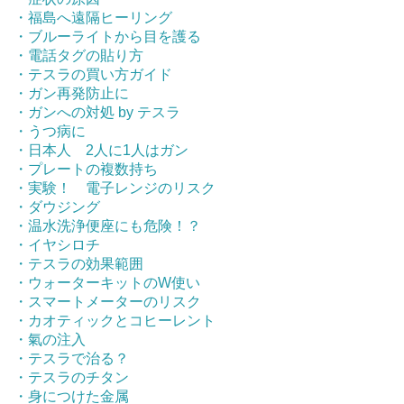
・福島へ遠隔ヒーリング
・ブルーライトから目を護る
・電話タグの貼り方
・テスラの買い方ガイド
・ガン再発防止に
・ガンへの対処 by テスラ
・うつ病に
・日本人 2人に1人はガン
・プレートの複数持ち
・実験！ 電子レンジのリスク
・ダウジング
・温水洗浄便座にも危険！？
・イヤシロチ
・テスラの効果範囲
・ウォーターキットのW使い
・スマートメーターのリスク
・カオティックとコヒーレント
・氣の注入
・テスラで治る？
・テスラのチタン
・身につけた金属