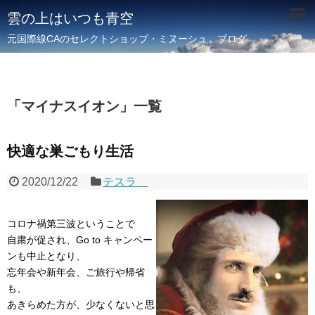
雲の上はいつも青空
元国際線CAのセレクトショップ・ミヌーシュ ブログ
「
マイナスイオン
」
一覧
快適な巣ごもり生活
2020/12/22
テスラ
コロナ禍第三波ということで
自粛が促され、Go to キャンペー
ンも中止となり、
忘年会や新年会、ご旅行や帰省
も、
あきらめた方が、少なくないと思