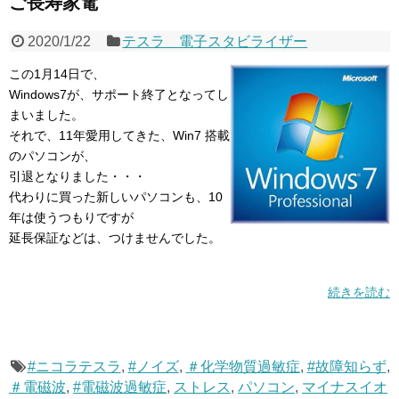
ご長寿家電
2020/1/22
テスラ 電子スタビライザー
この1月14日で、
Windows7が、サポート終了となってし
まいました。
それで、11年愛用してきた、Win7 搭載
のパソコンが、
引退となりました・・・
代わりに買った新しいパソコンも、10
年は使うつもりですが
延長保証などは、つけませんでした。
続きを読む
#ニコラテスラ
,
#ノイズ
,
＃化学物質過敏症
,
#故障知らず
,
＃電磁波
,
#電磁波過敏症
,
ストレス
,
パソコン
,
マイナスイオ