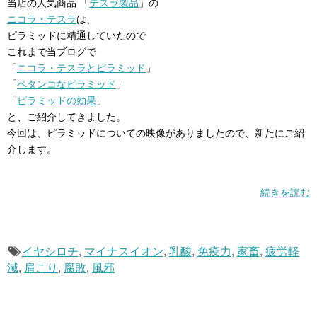
当店の人気商品 「
テスラ製品
」の
ニコラ・テスラ
は、
ピラミッドに精通していたので
これまで当ブログで
「
ニコラ・テスラとピラミッド
」
「
ペタンコなピラミッド
」
「
ピラミッドの効果
」
と、ご紹介してきました。
今回は、ピラミッドについての映像がありましたので、新たにご紹
介します。
続きを読む
イヤシロチ
,
マイナスイオン
,
乳酸
,
免疫力
,
家畜
,
疲労軽
減
,
肩こり
,
腐敗
,
風邪