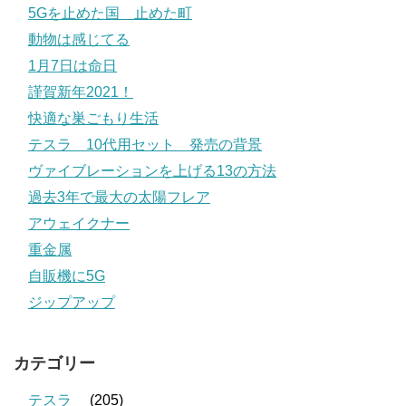
5Gを止めた国 止めた町
動物は感じてる
1月7日は命日
謹賀新年2021！
快適な巣ごもり生活
テスラ 10代用セット 発売の背景
ヴァイブレーションを上げる13の方法
過去3年で最大の太陽フレア
アウェイクナー
重金属
自販機に5G
ジップアップ
カテゴリー
テスラ
(205)