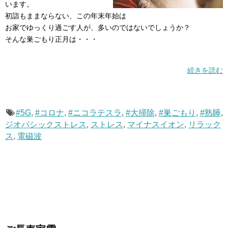
います。
初詣もままならない、この年末年始は
お家でゆっくり過ごす人が、多いのではないでしょうか？
そんな巣ごもり正月は・・・
続きを読む
#5G
,
#コロナ
,
#ニコラテスラ
,
#大掃除
,
#巣ごもり
,
#熟睡
,
ジオパシックストレス
,
ストレス
,
マイナスイオン
,
リラック
ス
,
電磁波