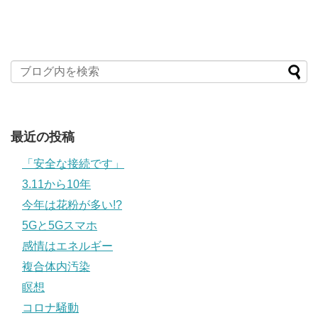
最近の投稿
「安全な接続です」
3.11から10年
今年は花粉が多い!?
5Gと5Gスマホ
感情はエネルギー
複合体内汚染
瞑想
コロナ騒動