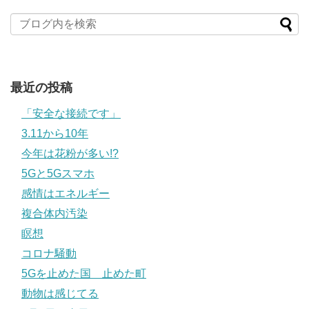
最近の投稿
「安全な接続です」
3.11から10年
今年は花粉が多い!?
5Gと5Gスマホ
感情はエネルギー
複合体内汚染
瞑想
コロナ騒動
5Gを止めた国 止めた町
動物は感じてる