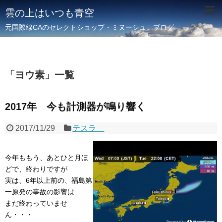
雲の上はいつも青空
元国際線CAのセレクトショップ・ミヌーシュ ブログ
「
ヨウ素
」
一覧
2017年 今も計測器が鳴り響く
2017/11/29
テスラ
今年ももう、あとひと月ほ
どで、終わりですが
実は、6年以上前の、福島第
一原発の事故の影響は
まだ終わっていませ
ん・・・