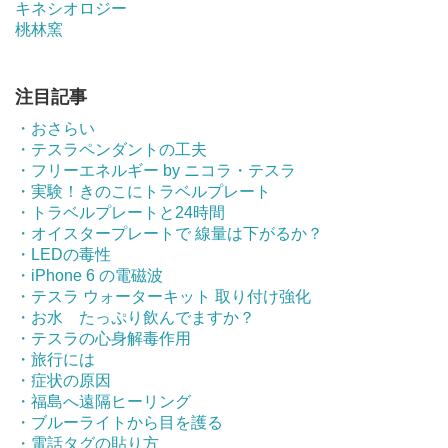
キネシオロジー
桃林窯
注目記事
・おさらい
・テスラペンダントの工夫
・フリーエネルギー by ニコラ・テスラ
・実験！きのこにトラベルプレート
・トラベルプレートと24時間
・オイスタープレートで 線量は下がるか？
・LEDの毒性
・iPhone 6 の電磁波
・テスラ ウォーターキット 取り付け強化
・お水 たっぷり飲んでますか？
・テスラの心身解毒作用
・旅行には
・症状の原因
・福島へ遠隔ヒーリング
・ブルーライトから目を護る
・電話タグの貼り方