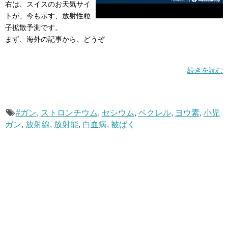
右は、スイスのお天気サイ
トが、今も示す、放射性粒
子拡散予測です。
まず、海外の記事から、どうぞ
続きを読む
#ガン
,
ストロンチウム
,
セシウム
,
ベクレル
,
ヨウ素
,
小児
ガン
,
放射線
,
放射能
,
白血病
,
被ばく