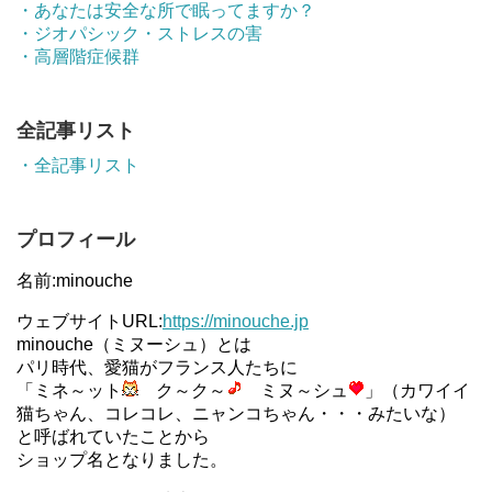
・あなたは安全な所で眠ってますか？
・ジオパシック・ストレスの害
・高層階症候群
全記事リスト
・全記事リスト
プロフィール
名前:minouche
ウェブサイトURL:
https://minouche.jp
minouche（ミヌーシュ）とは
パリ時代、愛猫がフランス人たちに
「ミネ～ット
ク～ク～
ミヌ～シュ
」（カワイイ
猫ちゃん、コレコレ、ニャンコちゃん・・・みたいな）
と呼ばれていたことから
ショップ名となりました。