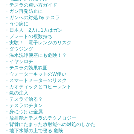
・テスラの買い方ガイド
・ガン再発防止に
・ガンへの対処 by テスラ
・うつ病に
・日本人 2人に1人はガン
・プレートの複数持ち
・実験！ 電子レンジのリスク
・ダウジング
・温水洗浄便座にも危険！？
・イヤシロチ
・テスラの効果範囲
・ウォーターキットのW使い
・スマートメーターのリスク
・カオティックとコヒーレント
・氣の注入
・テスラで治る？
・テスラのチタン
・身につけた金属
・放射能とテスラのテクノロジー
・背骨にたまった放射能への対処のしかた
・地下水脈の上で寝る 危険