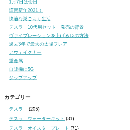
1月7日は命日
謹賀新年2021！
快適な巣ごもり生活
テスラ 10代用セット 発売の背景
ヴァイブレーションを上げる13の方法
過去3年で最大の太陽フレア
アウェイクナー
重金属
自販機に5G
ジップアップ
カテゴリー
テスラ
(205)
テスラ ウォーターキット
(31)
テスラ オイスタープレート
(71)