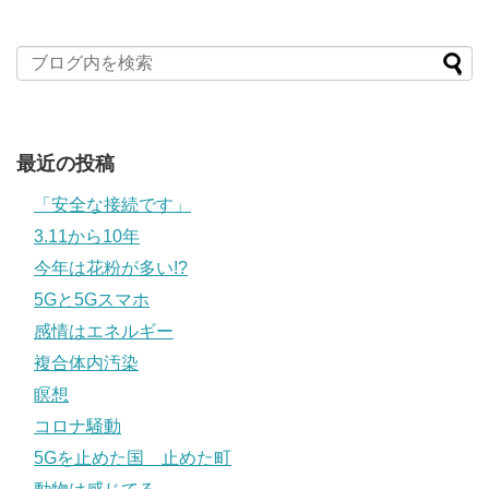
最近の投稿
「安全な接続です」
3.11から10年
今年は花粉が多い!?
5Gと5Gスマホ
感情はエネルギー
複合体内汚染
瞑想
コロナ騒動
5Gを止めた国 止めた町