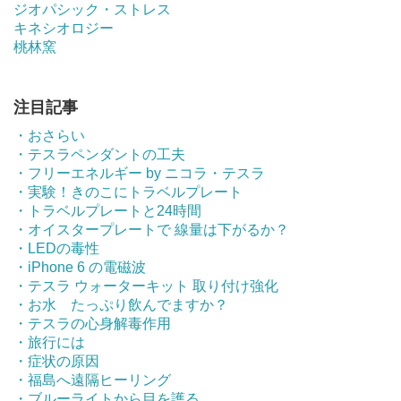
ジオパシック・ストレス
キネシオロジー
桃林窯
注目記事
・おさらい
・テスラペンダントの工夫
・フリーエネルギー by ニコラ・テスラ
・実験！きのこにトラベルプレート
・トラベルプレートと24時間
・オイスタープレートで 線量は下がるか？
・LEDの毒性
・iPhone 6 の電磁波
・テスラ ウォーターキット 取り付け強化
・お水 たっぷり飲んでますか？
・テスラの心身解毒作用
・旅行には
・症状の原因
・福島へ遠隔ヒーリング
・ブルーライトから目を護る