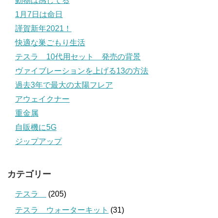
動物は感じてる
1月7日は命日
謹賀新年2021！
快適な巣ごもり生活
テスラ 10代用セット 発売の背景
ヴァイブレーションを上げる13の方法
過去3年で最大の太陽フレア
アウェイクナー
重金属
自販機に5G
ジップアップ
カテゴリー
テスラ
(205)
テスラ ウォーターキット
(31)