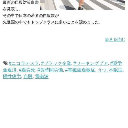
最新の自殺対策白書
を発表し、
その中で日本の若者の自殺数が
先進国の中でもトップクラスに多いことを認めました。
続きを読む
#ニコラテスラ
,
#ブラック企業
,
#ワーキングプア
,
#奨学
金返済
,
#過労死
,
#長時間労働
,
#電磁波過敏症
,
うつ
,
不眠症
,
慢性疲労
,
自殺
,
電磁波