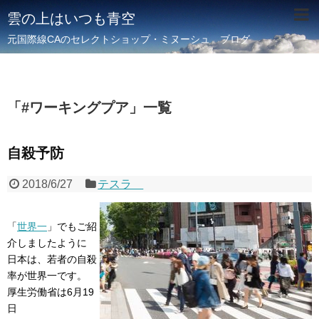
雲の上はいつも青空
元国際線CAのセレクトショップ・ミヌーシュ ブログ
「
#ワーキングプア
」
一覧
自殺予防
2018/6/27
テスラ
「
世界一
」でもご紹
介しましたように
日本は、若者の自殺
率が世界一です。
厚生労働省は6月19
日