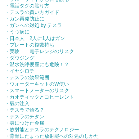
・電話タグの貼り方
・テスラの買い方ガイド
・ガン再発防止に
・ガンへの対処 by テスラ
・うつ病に
・日本人 2人に1人はガン
・プレートの複数持ち
・実験！ 電子レンジのリスク
・ダウジング
・温水洗浄便座にも危険！？
・イヤシロチ
・テスラの効果範囲
・ウォーターキットのW使い
・スマートメーターのリスク
・カオティックとコヒーレント
・氣の注入
・テスラで治る？
・テスラのチタン
・身につけた金属
・放射能とテスラのテクノロジー
・背骨にたまった放射能への対処のしかた