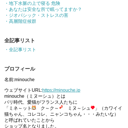
・地下水脈の上で寝る 危険
・あなたは安全な所で眠ってますか？
・ジオパシック・ストレスの害
・高層階症候群
全記事リスト
・全記事リスト
プロフィール
名前:minouche
ウェブサイトURL:
https://minouche.jp
minouche（ミヌーシュ）とは
パリ時代、愛猫がフランス人たちに
「ミネ～ット
ク～ク～
ミヌ～シュ
」（カワイイ
猫ちゃん、コレコレ、ニャンコちゃん・・・みたいな）
と呼ばれていたことから
ショップ名となりました。