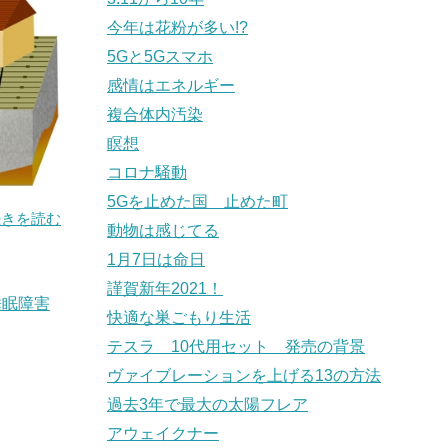
今年は花粉が多い!?
5Gと5Gスマホ
感情はエネルギー
複合体内汚染
瞑想
コロナ騒動
5Gを止めた国 止めた町
続きを読む
動物は感じてる
1月7日は命日
謹賀新年2021！
睡眠障害
快適な巣ごもり生活
テスラ 10代用セット 発売の背景
ヴァイブレーションを上げる13の方法
過去3年で最大の太陽フレア
アウェイクナー