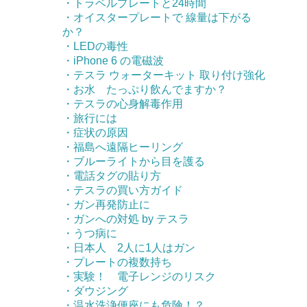
・トラベルプレートと24時間
・オイスタープレートで 線量は下がる
か？
・LEDの毒性
・iPhone 6 の電磁波
・テスラ ウォーターキット 取り付け強化
・お水 たっぷり飲んでますか？
・テスラの心身解毒作用
・旅行には
・症状の原因
・福島へ遠隔ヒーリング
・ブルーライトから目を護る
・電話タグの貼り方
・テスラの買い方ガイド
・ガン再発防止に
・ガンへの対処 by テスラ
・うつ病に
・日本人 2人に1人はガン
・プレートの複数持ち
・実験！ 電子レンジのリスク
・ダウジング
・温水洗浄便座にも危険！？