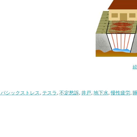
オパシックストレス
,
テスラ
,
不定愁訴
,
井戸
,
地下水
,
慢性疲労
,