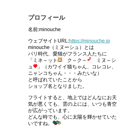
プロフィール
名前:minouche
ウェブサイトURL:
https://minouche.jp
minouche（ミヌーシュ）とは
パリ時代、愛猫がフランス人たちに
「ミネ～ット
ク～ク～
ミヌ～シ
ュ
」（カワイイ猫ちゃん、コレコレ、
ニャンコちゃん・・・みたいな）
と呼ばれていたことから
ショップ名となりました。
フライトすると、地上ではどんなにお天
気が悪くても、雲の上には、いつも青空
が広がっています。
どんな時でも、心に太陽を輝かせていた
いですね。