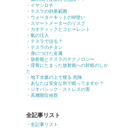
・イヤシロチ
・テスラの効果範囲
・ウォーターキットのW使い
・スマートメーターのリスク
・カオティックとコヒーレント
・氣の注入
・テスラで治る？
・テスラのチタン
・身につけた金属
・放射能とテスラのテクノロジー
・背骨にたまった放射能への対処のしか
た
・地下水脈の上で寝る 危険
・あなたは安全な所で眠ってますか？
・ジオパシック・ストレスの害
・高層階症候群
全記事リスト
・全記事リスト