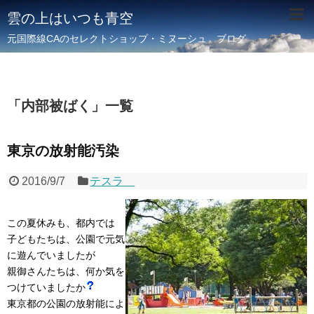
雲の上はいつも青空
元国際線CAのセレクトショップ・ミヌーシュ ブログ
「
内部被ばく
」
一覧
東京の放射能汚染
2016/9/7
テスラ
この夏休みも、都内では
子どもたちは、公園で元気
に遊んでいましたが
親御さんたちは、何か気を
つけていましたか
東京都の公園の放射能によ