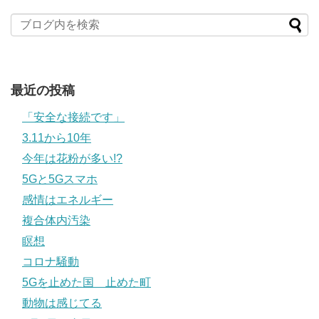
最近の投稿
「安全な接続です」
3.11から10年
今年は花粉が多い!?
5Gと5Gスマホ
感情はエネルギー
複合体内汚染
瞑想
コロナ騒動
5Gを止めた国 止めた町
動物は感じてる