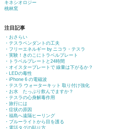
キネシオロジー
桃林窯
注目記事
・おさらい
・テスラペンダントの工夫
・フリーエネルギー by ニコラ・テスラ
・実験！きのこにトラベルプレート
・トラベルプレートと24時間
・オイスタープレートで 線量は下がるか？
・LEDの毒性
・iPhone 6 の電磁波
・テスラ ウォーターキット 取り付け強化
・お水 たっぷり飲んでますか？
・テスラの心身解毒作用
・旅行には
・症状の原因
・福島へ遠隔ヒーリング
・ブルーライトから目を護る
・電話タグの貼り方