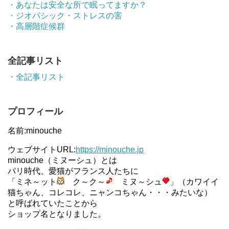
・あなたは安全な所で眠ってますか？
・ジオパシック・ストレスの害
・高層階症候群
全記事リスト
・全記事リスト
プロフィール
名前:minouche
ウェブサイトURL:
https://minouche.jp
minouche（ミヌーシュ）とは
パリ時代、愛猫がフランス人たちに
「ミネ～ット
ク～ク～
ミヌ～シュ
」（カワイイ
猫ちゃん、コレコレ、ニャンコちゃん・・・みたいな）
と呼ばれていたことから
ショップ名となりました。