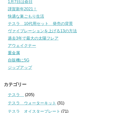
1月7日は命日
謹賀新年2021！
快適な巣ごもり生活
テスラ 10代用セット 発売の背景
ヴァイブレーションを上げる13の方法
過去3年で最大の太陽フレア
アウェイクナー
重金属
自販機に5G
ジップアップ
カテゴリー
テスラ
(205)
テスラ ウォーターキット
(31)
テスラ オイスタープレート
(71)