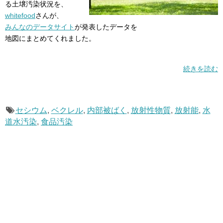
る土壌汚染状況を、
whitefood
さんが、
みんなのデータサイト
が発表したデータを
地図にまとめてくれました。
続きを読む
セシウム
,
ベクレル
,
内部被ばく
,
放射性物質
,
放射能
,
水
道水汚染
,
食品汚染