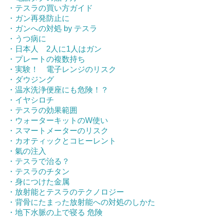
・テスラの買い方ガイド
・ガン再発防止に
・ガンへの対処 by テスラ
・うつ病に
・日本人 2人に1人はガン
・プレートの複数持ち
・実験！ 電子レンジのリスク
・ダウジング
・温水洗浄便座にも危険！？
・イヤシロチ
・テスラの効果範囲
・ウォーターキットのW使い
・スマートメーターのリスク
・カオティックとコヒーレント
・氣の注入
・テスラで治る？
・テスラのチタン
・身につけた金属
・放射能とテスラのテクノロジー
・背骨にたまった放射能への対処のしかた
・地下水脈の上で寝る 危険