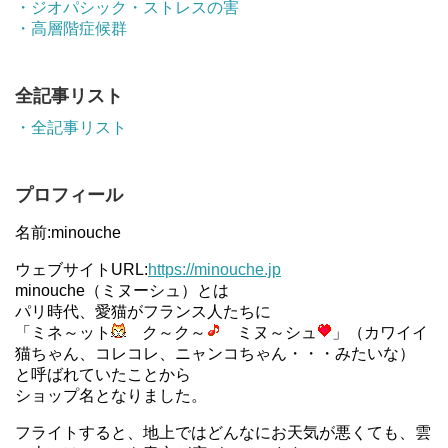
・ジオパシック・ストレスの害
・高層階症候群
全記事リスト
・全記事リスト
プロフィール
名前:minouche
ウェブサイトURL:
https://minouche.jp
minouche（ミヌーシュ）とは
パリ時代、愛猫がフランス人たちに
「ミネ～ット
ク～ク～
ミヌ～シュ
」（カワイイ
猫ちゃん、コレコレ、ニャンコちゃん・・・みたいな）
と呼ばれていたことから
ショップ名となりました。
フライトすると、地上ではどんなにお天気が悪くても、雲