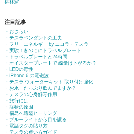
桃林窯
注目記事
・おさらい
・テスラペンダントの工夫
・フリーエネルギー by ニコラ・テスラ
・実験！きのこにトラベルプレート
・トラベルプレートと24時間
・オイスタープレートで 線量は下がるか？
・LEDの毒性
・iPhone 6 の電磁波
・テスラ ウォーターキット 取り付け強化
・お水 たっぷり飲んでますか？
・テスラの心身解毒作用
・旅行には
・症状の原因
・福島へ遠隔ヒーリング
・ブルーライトから目を護る
・電話タグの貼り方
・テスラの買い方ガイド