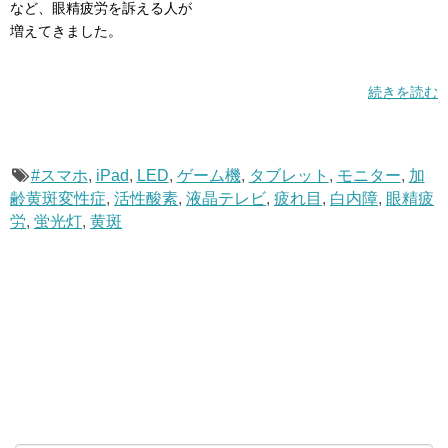
など、眼精疲労を訴える人が
増えてきました。
続きを読む
#スマホ
,
iPad
,
LED
,
ゲーム機
,
タブレット
,
モニター
,
加
齢黄斑変性症
,
活性酸素
,
液晶テレビ
,
疲れ目
,
白内障
,
眼精疲
労
,
蛍光灯
,
黄斑