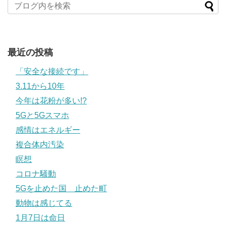
最近の投稿
「安全な接続です」
3.11から10年
今年は花粉が多い!?
5Gと5Gスマホ
感情はエネルギー
複合体内汚染
瞑想
コロナ騒動
5Gを止めた国 止めた町
動物は感じてる
1月7日は命日