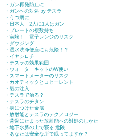
・ガン再発防止に
・ガンへの対処 by テスラ
・うつ病に
・日本人 2人に1人はガン
・プレートの複数持ち
・実験！ 電子レンジのリスク
・ダウジング
・温水洗浄便座にも危険！？
・イヤシロチ
・テスラの効果範囲
・ウォーターキットのW使い
・スマートメーターのリスク
・カオティックとコヒーレント
・氣の注入
・テスラで治る？
・テスラのチタン
・身につけた金属
・放射能とテスラのテクノロジー
・背骨にたまった放射能への対処のしかた
・地下水脈の上で寝る 危険
・あなたは安全な所で眠ってますか？