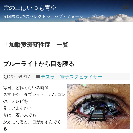
雲の上はいつも青空
元国際線CAのセレクトショップ・ミヌーシュ ブログ
「
加齢黄斑変性症
」
一覧
ブルーライトから目を護る
2015/9/17
テスラ 電子スタビライザー
毎日、どれくらいの時間
スマホや、タブレット、パソコン
や、テレビを
見ていますか？
今は、若い人でも
夕方になると、目がかすんでく
る