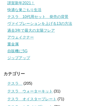
謹賀新年2021！
快適な巣ごもり生活
テスラ 10代用セット 発売の背景
ヴァイブレーションを上げる13の方法
過去3年で最大の太陽フレア
アウェイクナー
重金属
自販機に5G
ジップアップ
カテゴリー
テスラ
(205)
テスラ ウォーターキット
(31)
テスラ オイスタープレート
(71)