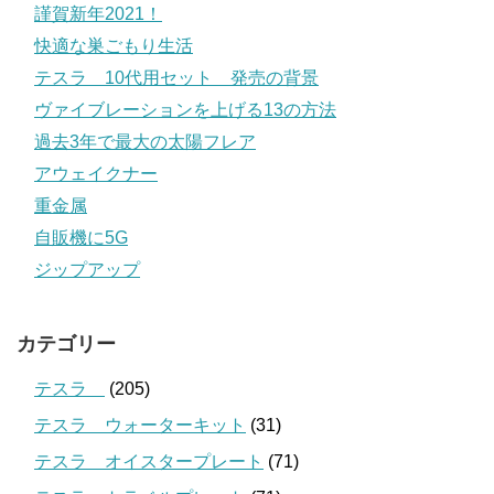
謹賀新年2021！
快適な巣ごもり生活
テスラ 10代用セット 発売の背景
ヴァイブレーションを上げる13の方法
過去3年で最大の太陽フレア
アウェイクナー
重金属
自販機に5G
ジップアップ
カテゴリー
テスラ
(205)
テスラ ウォーターキット
(31)
テスラ オイスタープレート
(71)