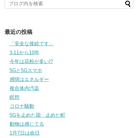
最近の投稿
「安全な接続です」
3.11から10年
今年は花粉が多い!?
5Gと5Gスマホ
感情はエネルギー
複合体内汚染
瞑想
コロナ騒動
5Gを止めた国 止めた町
動物は感じてる
1月7日は命日