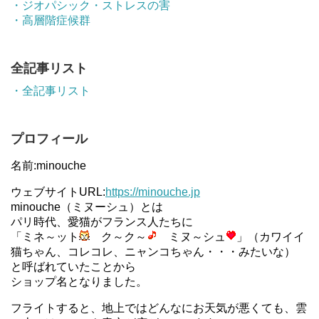
・ジオパシック・ストレスの害
・高層階症候群
全記事リスト
・全記事リスト
プロフィール
名前:minouche
ウェブサイトURL:
https://minouche.jp
minouche（ミヌーシュ）とは
パリ時代、愛猫がフランス人たちに
「ミネ～ット
ク～ク～
ミヌ～シュ
」（カワイイ
猫ちゃん、コレコレ、ニャンコちゃん・・・みたいな）
と呼ばれていたことから
ショップ名となりました。
フライトすると、地上ではどんなにお天気が悪くても、雲