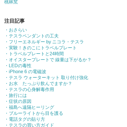
桃林窯
注目記事
・おさらい
・テスラペンダントの工夫
・フリーエネルギー by ニコラ・テスラ
・実験！きのこにトラベルプレート
・トラベルプレートと24時間
・オイスタープレートで 線量は下がるか？
・LEDの毒性
・iPhone 6 の電磁波
・テスラ ウォーターキット 取り付け強化
・お水 たっぷり飲んでますか？
・テスラの心身解毒作用
・旅行には
・症状の原因
・福島へ遠隔ヒーリング
・ブルーライトから目を護る
・電話タグの貼り方
・テスラの買い方ガイド