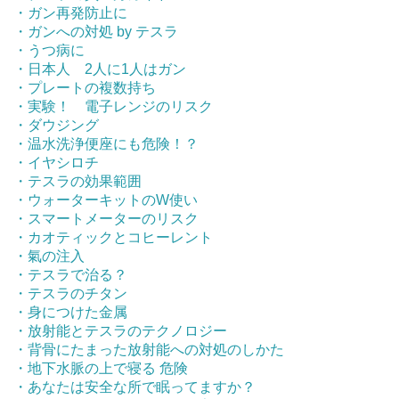
・ガン再発防止に
・ガンへの対処 by テスラ
・うつ病に
・日本人 2人に1人はガン
・プレートの複数持ち
・実験！ 電子レンジのリスク
・ダウジング
・温水洗浄便座にも危険！？
・イヤシロチ
・テスラの効果範囲
・ウォーターキットのW使い
・スマートメーターのリスク
・カオティックとコヒーレント
・氣の注入
・テスラで治る？
・テスラのチタン
・身につけた金属
・放射能とテスラのテクノロジー
・背骨にたまった放射能への対処のしかた
・地下水脈の上で寝る 危険
・あなたは安全な所で眠ってますか？