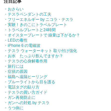
注目記事
・おさらい
・テスラペンダントの工夫
・フリーエネルギー by ニコラ・テスラ
・実験！きのこにトラベルプレート
・トラベルプレートと24時間
・オイスタープレートで 線量は下がるか？
・LEDの毒性
・iPhone 6 の電磁波
・テスラ ウォーターキット 取り付け強化
・お水 たっぷり飲んでますか？
・テスラの心身解毒作用
・旅行には
・症状の原因
・福島へ遠隔ヒーリング
・ブルーライトから目を護る
・電話タグの貼り方
・テスラの買い方ガイド
・ガン再発防止に
・ガンへの対処 by テスラ
・うつ病に