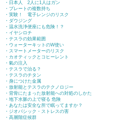
・日本人 2人に1人はガン
・プレートの複数持ち
・実験！ 電子レンジのリスク
・ダウジング
・温水洗浄便座にも危険！？
・イヤシロチ
・テスラの効果範囲
・ウォーターキットのW使い
・スマートメーターのリスク
・カオティックとコヒーレント
・氣の注入
・テスラで治る？
・テスラのチタン
・身につけた金属
・放射能とテスラのテクノロジー
・背骨にたまった放射能への対処のしかた
・地下水脈の上で寝る 危険
・あなたは安全な所で眠ってますか？
・ジオパシック・ストレスの害
・高層階症候群