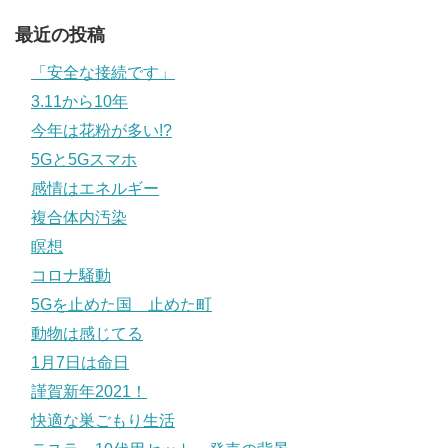
最近の投稿
「安全な接続です」
3.11から10年
今年は花粉が多い!?
5Gと5Gスマホ
感情はエネルギー
複合体内汚染
瞑想
コロナ騒動
5Gを止めた国 止めた町
動物は感じてる
1月7日は命日
謹賀新年2021！
快適な巣ごもり生活