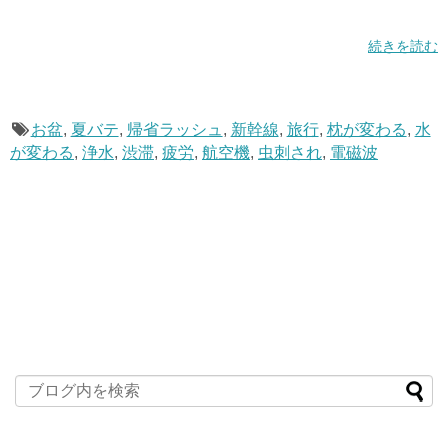
続きを読む
お盆
,
夏バテ
,
帰省ラッシュ
,
新幹線
,
旅行
,
枕が変わる
,
水
が変わる
,
浄水
,
渋滞
,
疲労
,
航空機
,
虫刺され
,
電磁波