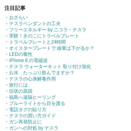
注目記事
・おさらい
・テスラペンダントの工夫
・フリーエネルギー by ニコラ・テスラ
・実験！きのこにトラベルプレート
・トラベルプレートと24時間
・オイスタープレートで 線量は下がるか？
・LEDの毒性
・iPhone 6 の電磁波
・テスラ ウォーターキット 取り付け強化
・お水 たっぷり飲んでますか？
・テスラの心身解毒作用
・旅行には
・症状の原因
・福島へ遠隔ヒーリング
・ブルーライトから目を護る
・電話タグの貼り方
・テスラの買い方ガイド
・ガン再発防止に
・ガンへの対処 by テスラ