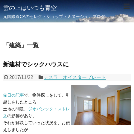
雲の上はいつも青空
元国際線CAのセレクトショップ・ミヌーシュ ブログ
「
建築
」
一覧
新建材でシックハウスに
2017/11/22
テスラ オイスタープレート
先日の記事
で、物件探しをして、引
越しをしたところ
土地の問題、
ジオパシック・ストレ
ス
の影響があり、
それが解決していった状況を、お伝
えしましたが