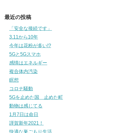
最近の投稿
「安全な接続です」
3.11から10年
今年は花粉が多い!?
5Gと5Gスマホ
感情はエネルギー
複合体内汚染
瞑想
コロナ騒動
5Gを止めた国 止めた町
動物は感じてる
1月7日は命日
謹賀新年2021！
快適な巣ごもり生活