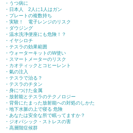
・うつ病に
・日本人 2人に1人はガン
・プレートの複数持ち
・実験！ 電子レンジのリスク
・ダウジング
・温水洗浄便座にも危険！？
・イヤシロチ
・テスラの効果範囲
・ウォーターキットのW使い
・スマートメーターのリスク
・カオティックとコヒーレント
・氣の注入
・テスラで治る？
・テスラのチタン
・身につけた金属
・放射能とテスラのテクノロジー
・背骨にたまった放射能への対処のしかた
・地下水脈の上で寝る 危険
・あなたは安全な所で眠ってますか？
・ジオパシック・ストレスの害
・高層階症候群