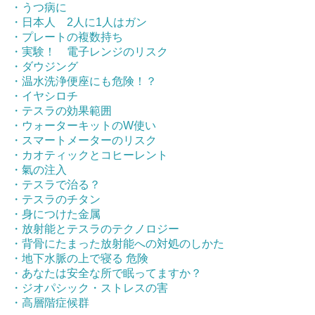
・うつ病に
・日本人 2人に1人はガン
・プレートの複数持ち
・実験！ 電子レンジのリスク
・ダウジング
・温水洗浄便座にも危険！？
・イヤシロチ
・テスラの効果範囲
・ウォーターキットのW使い
・スマートメーターのリスク
・カオティックとコヒーレント
・氣の注入
・テスラで治る？
・テスラのチタン
・身につけた金属
・放射能とテスラのテクノロジー
・背骨にたまった放射能への対処のしかた
・地下水脈の上で寝る 危険
・あなたは安全な所で眠ってますか？
・ジオパシック・ストレスの害
・高層階症候群