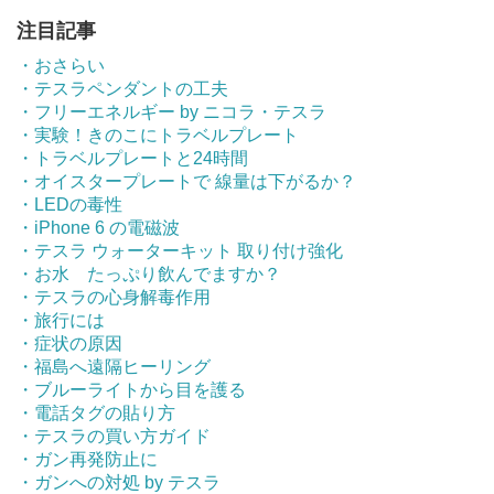
注目記事
・おさらい
・テスラペンダントの工夫
・フリーエネルギー by ニコラ・テスラ
・実験！きのこにトラベルプレート
・トラベルプレートと24時間
・オイスタープレートで 線量は下がるか？
・LEDの毒性
・iPhone 6 の電磁波
・テスラ ウォーターキット 取り付け強化
・お水 たっぷり飲んでますか？
・テスラの心身解毒作用
・旅行には
・症状の原因
・福島へ遠隔ヒーリング
・ブルーライトから目を護る
・電話タグの貼り方
・テスラの買い方ガイド
・ガン再発防止に
・ガンへの対処 by テスラ