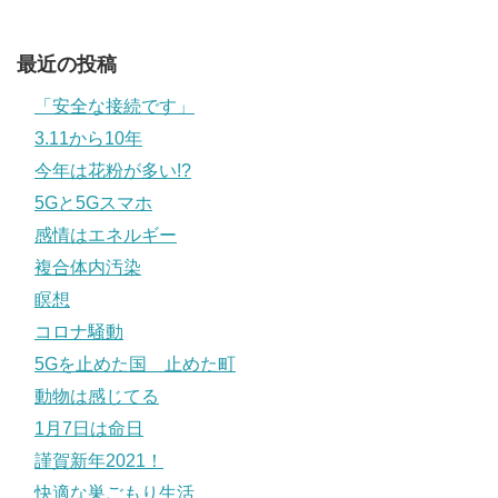
最近の投稿
「安全な接続です」
3.11から10年
今年は花粉が多い!?
5Gと5Gスマホ
感情はエネルギー
複合体内汚染
瞑想
コロナ騒動
5Gを止めた国 止めた町
動物は感じてる
1月7日は命日
謹賀新年2021！
快適な巣ごもり生活