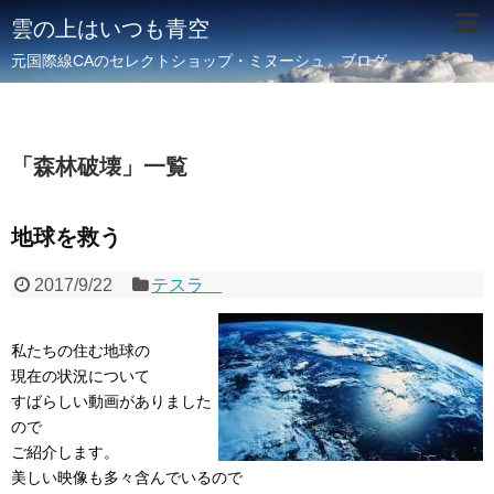
雲の上はいつも青空
元国際線CAのセレクトショップ・ミヌーシュ ブログ
「
森林破壊
」
一覧
地球を救う
2017/9/22
テスラ
私たちの住む地球の
現在の状況について
すばらしい動画がありました
ので
ご紹介します。
美しい映像も多々含んでいるので