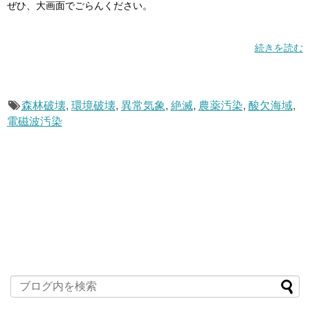
ぜひ、大画面でごらんください。
続きを読む
森林破壊
,
環境破壊
,
異常気象
,
絶滅
,
農薬汚染
,
酸欠海域
,
電磁波汚染