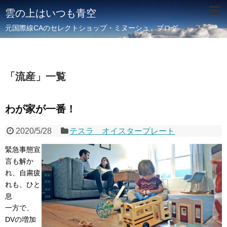
雲の上はいつも青空
元国際線CAのセレクトショップ・ミヌーシュ ブログ
「
流産
」
一覧
わが家が一番！
2020/5/28
テスラ オイスタープレート
緊急事態宣
言も解か
れ、自粛疲
れも、ひと
息
一方で、
DVの増加