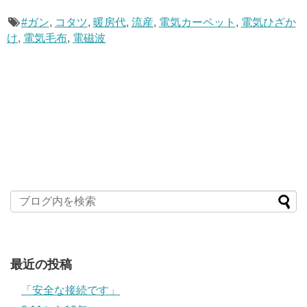
#ガン
,
コタツ
,
暖房代
,
流産
,
電気カーペット
,
電気ひざか
け
,
電気毛布
,
電磁波
最近の投稿
「安全な接続です」