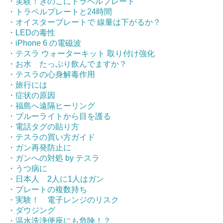
・実験！きのこにトラベルプレート
・トラベルプレートと24時間
・オイスタープレートで 線量は下がるか？
・LEDの毒性
・iPhone 6 の電磁波
・テスラ ウォーターキット 取り付け強化
・お水 たっぷり飲んでますか？
・テスラの心身解毒作用
・旅行には
・症状の原因
・福島へ遠隔ヒーリング
・ブルーライトから目を護る
・電話タグの貼り方
・テスラの買い方ガイド
・ガン再発防止に
・ガンへの対処 by テスラ
・うつ病に
・日本人 2人に1人はガン
・プレートの複数持ち
・実験！ 電子レンジのリスク
・ダウジング
・温水洗浄便座にも危険！？