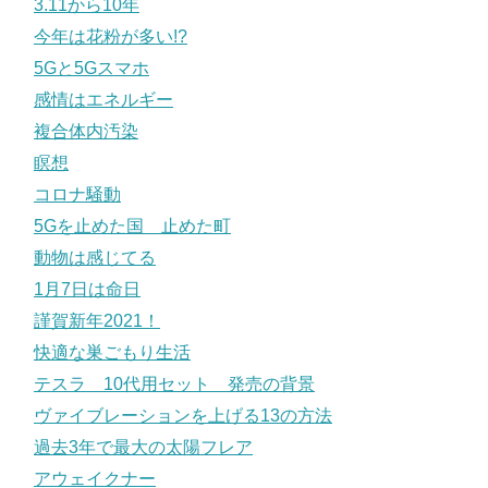
3.11から10年
今年は花粉が多い!?
5Gと5Gスマホ
感情はエネルギー
複合体内汚染
瞑想
コロナ騒動
5Gを止めた国 止めた町
動物は感じてる
1月7日は命日
謹賀新年2021！
快適な巣ごもり生活
テスラ 10代用セット 発売の背景
ヴァイブレーションを上げる13の方法
過去3年で最大の太陽フレア
アウェイクナー