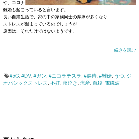
や、コロナ
離婚も起こっていると言います。
長い自粛生活で、家の中の家族同士の摩擦が多くなり
ストレスが溜まっているのでしょうが
原因は、それだけではないようです。
続きを読む
#5G
,
#DV
,
#ガン
,
#ニコラテスラ
,
#虐待
,
#離婚
,
うつ
,
ジ
オパシックストレス
,
不妊
,
夜泣き
,
流産
,
自殺
,
電磁波