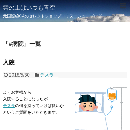
雲の上はいつも青空
元国際線CAのセレクトショップ・ミヌーシュ ブログ
「
#病院
」
一覧
入院
2018/5/30
テスラ
よくお客様から、
入院することになったが
テスラ
の何を持っていけば良いか
というご質問をいただきます。