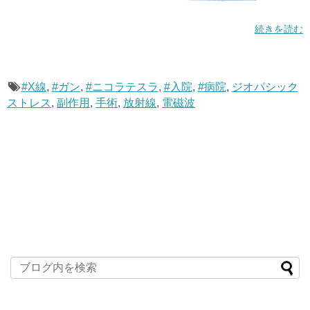
続きを読む
#X線
,
#ガン
,
#ニコラテスラ
,
#入院
,
#病院
,
ジオパシック
ストレス
,
副作用
,
手術
,
放射線
,
電磁波