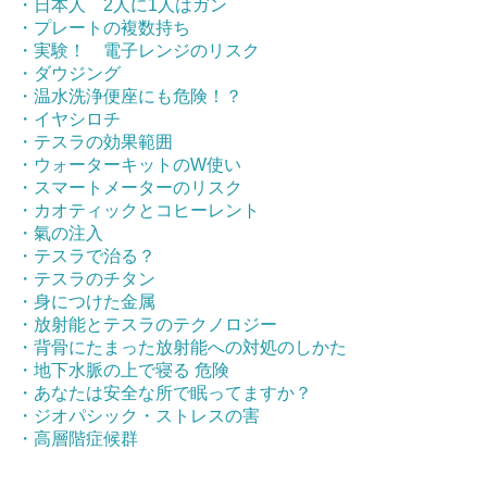
・日本人 2人に1人はガン
・プレートの複数持ち
・実験！ 電子レンジのリスク
・ダウジング
・温水洗浄便座にも危険！？
・イヤシロチ
・テスラの効果範囲
・ウォーターキットのW使い
・スマートメーターのリスク
・カオティックとコヒーレント
・氣の注入
・テスラで治る？
・テスラのチタン
・身につけた金属
・放射能とテスラのテクノロジー
・背骨にたまった放射能への対処のしかた
・地下水脈の上で寝る 危険
・あなたは安全な所で眠ってますか？
・ジオパシック・ストレスの害
・高層階症候群