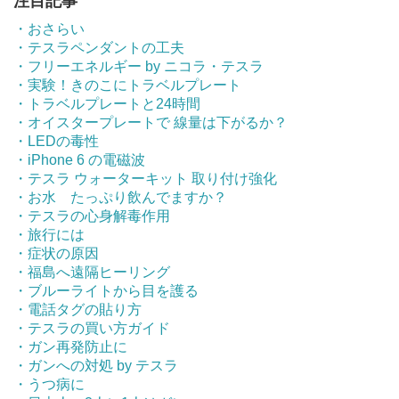
注目記事
・おさらい
・テスラペンダントの工夫
・フリーエネルギー by ニコラ・テスラ
・実験！きのこにトラベルプレート
・トラベルプレートと24時間
・オイスタープレートで 線量は下がるか？
・LEDの毒性
・iPhone 6 の電磁波
・テスラ ウォーターキット 取り付け強化
・お水 たっぷり飲んでますか？
・テスラの心身解毒作用
・旅行には
・症状の原因
・福島へ遠隔ヒーリング
・ブルーライトから目を護る
・電話タグの貼り方
・テスラの買い方ガイド
・ガン再発防止に
・ガンへの対処 by テスラ
・うつ病に