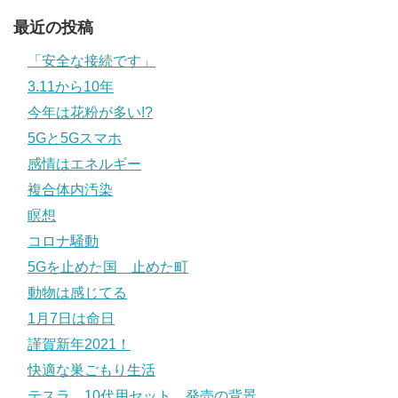
最近の投稿
「安全な接続です」
3.11から10年
今年は花粉が多い!?
5Gと5Gスマホ
感情はエネルギー
複合体内汚染
瞑想
コロナ騒動
5Gを止めた国 止めた町
動物は感じてる
1月7日は命日
謹賀新年2021！
快適な巣ごもり生活
テスラ 10代用セット 発売の背景