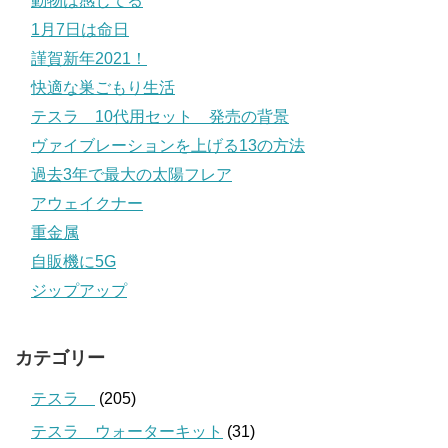
動物は感じてる
1月7日は命日
謹賀新年2021！
快適な巣ごもり生活
テスラ 10代用セット 発売の背景
ヴァイブレーションを上げる13の方法
過去3年で最大の太陽フレア
アウェイクナー
重金属
自販機に5G
ジップアップ
カテゴリー
テスラ
(205)
テスラ ウォーターキット
(31)