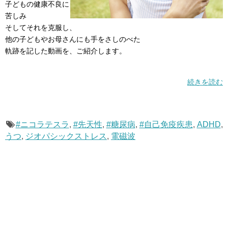
子どもの健康不良に
苦しみ
そしてそれを克服し、
他の子どもやお母さんにも手をさしのべた
軌跡を記した動画を、ご紹介します。
続きを読む
#ニコラテスラ
,
#先天性
,
#糖尿病
,
#自己免疫疾患
,
ADHD
,
うつ
,
ジオパシックストレス
,
電磁波