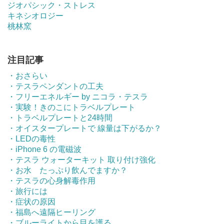
ジオパシック・ストレス
キネシオロジー
桃林窯
注目記事
・おさらい
・テスラペンダントの工夫
・フリーエネルギー by ニコラ・テスラ
・実験！きのこにトラベルプレート
・トラベルプレートと24時間
・オイスタープレートで 線量は下がるか？
・LEDの毒性
・iPhone 6 の電磁波
・テスラ ウォーターキット 取り付け強化
・お水 たっぷり飲んでますか？
・テスラの心身解毒作用
・旅行には
・症状の原因
・福島へ遠隔ヒーリング
・ブルーライトから目を護る