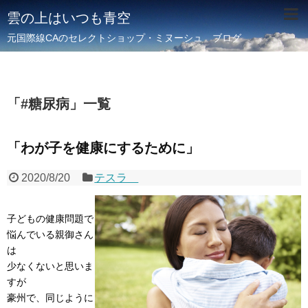
雲の上はいつも青空
元国際線CAのセレクトショップ・ミヌーシュ ブログ
「
#糖尿病
」
一覧
「わが子を健康にするために」
2020/8/20
テスラ
子どもの健康問題で
悩んでいる親御さん
は
少なくないと思いま
すが
豪州で、同じように