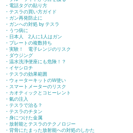
・電話タグの貼り方
・テスラの買い方ガイド
・ガン再発防止に
・ガンへの対処 by テスラ
・うつ病に
・日本人 2人に1人はガン
・プレートの複数持ち
・実験！ 電子レンジのリスク
・ダウジング
・温水洗浄便座にも危険！？
・イヤシロチ
・テスラの効果範囲
・ウォーターキットのW使い
・スマートメーターのリスク
・カオティックとコヒーレント
・氣の注入
・テスラで治る？
・テスラのチタン
・身につけた金属
・放射能とテスラのテクノロジー
・背骨にたまった放射能への対処のしかた