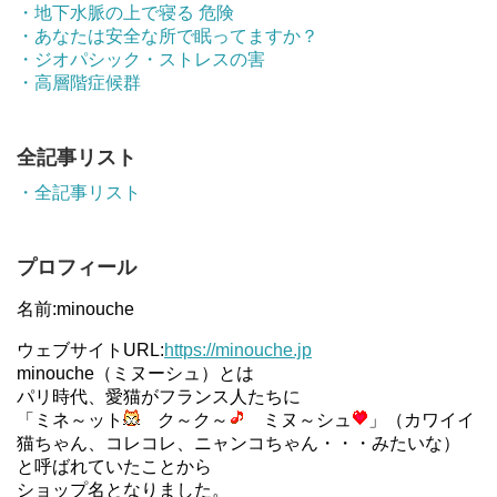
・地下水脈の上で寝る 危険
・あなたは安全な所で眠ってますか？
・ジオパシック・ストレスの害
・高層階症候群
全記事リスト
・全記事リスト
プロフィール
名前:minouche
ウェブサイトURL:
https://minouche.jp
minouche（ミヌーシュ）とは
パリ時代、愛猫がフランス人たちに
「ミネ～ット
ク～ク～
ミヌ～シュ
」（カワイイ
猫ちゃん、コレコレ、ニャンコちゃん・・・みたいな）
と呼ばれていたことから
ショップ名となりました。