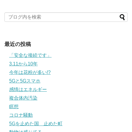
最近の投稿
「安全な接続です」
3.11から10年
今年は花粉が多い!?
5Gと5Gスマホ
感情はエネルギー
複合体内汚染
瞑想
コロナ騒動
5Gを止めた国 止めた町