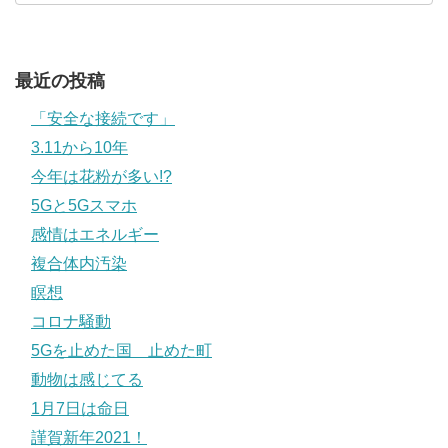
最近の投稿
「安全な接続です」
3.11から10年
今年は花粉が多い!?
5Gと5Gスマホ
感情はエネルギー
複合体内汚染
瞑想
コロナ騒動
5Gを止めた国 止めた町
動物は感じてる
1月7日は命日
謹賀新年2021！