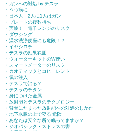
・ガンへの対処 by テスラ
・うつ病に
・日本人 2人に1人はガン
・プレートの複数持ち
・実験！ 電子レンジのリスク
・ダウジング
・温水洗浄便座にも危険！？
・イヤシロチ
・テスラの効果範囲
・ウォーターキットのW使い
・スマートメーターのリスク
・カオティックとコヒーレント
・氣の注入
・テスラで治る？
・テスラのチタン
・身につけた金属
・放射能とテスラのテクノロジー
・背骨にたまった放射能への対処のしかた
・地下水脈の上で寝る 危険
・あなたは安全な所で眠ってますか？
・ジオパシック・ストレスの害