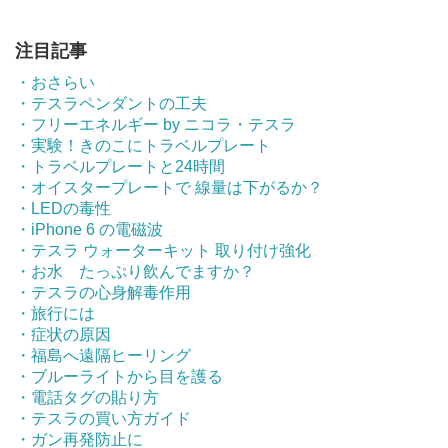
注目記事
・おさらい
・テスラペンダントの工夫
・フリーエネルギー by ニコラ・テスラ
・実験！きのこにトラベルプレート
・トラベルプレートと24時間
・オイスタープレートで 線量は下がるか？
・LEDの毒性
・iPhone 6 の電磁波
・テスラ ウォーターキット 取り付け強化
・お水 たっぷり飲んでますか？
・テスラの心身解毒作用
・旅行には
・症状の原因
・福島へ遠隔ヒーリング
・ブルーライトから目を護る
・電話タグの貼り方
・テスラの買い方ガイド
・ガン再発防止に