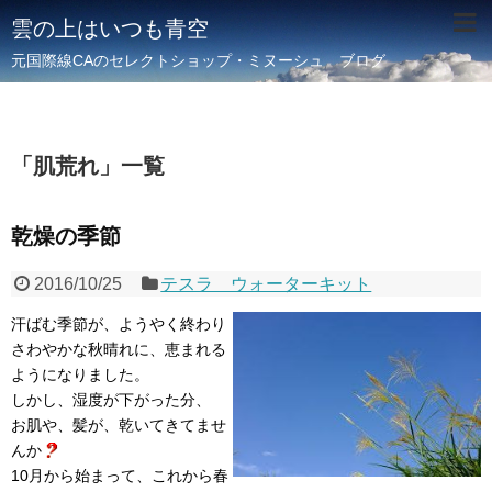
雲の上はいつも青空
元国際線CAのセレクトショップ・ミヌーシュ ブログ
「
肌荒れ
」
一覧
乾燥の季節
2016/10/25
テスラ ウォーターキット
汗ばむ季節が、ようやく終わり
さわやかな秋晴れに、恵まれる
ようになりました。
しかし、湿度が下がった分、
お肌や、髪が、乾いてきてませ
んか
10月から始まって、これから春