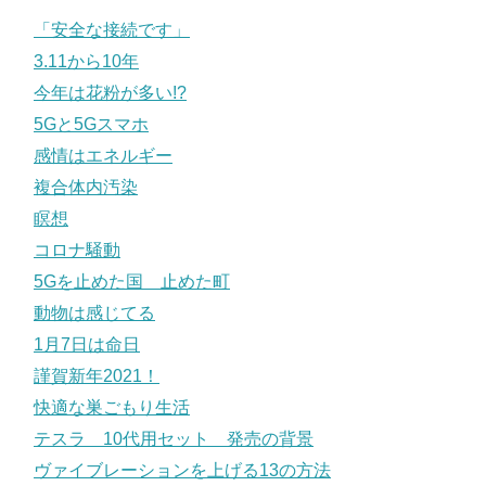
「安全な接続です」
3.11から10年
今年は花粉が多い!?
5Gと5Gスマホ
感情はエネルギー
複合体内汚染
瞑想
コロナ騒動
5Gを止めた国 止めた町
動物は感じてる
1月7日は命日
謹賀新年2021！
快適な巣ごもり生活
テスラ 10代用セット 発売の背景
ヴァイブレーションを上げる13の方法