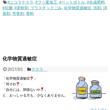
#ニコラテスラ
,
#フッ素加工
,
#ペットボトル
,
#化成肥料
,
#抗菌
,
#柔軟剤
,
プラスチックごみ
,
化学物質過敏症
,
洗剤
,
消
臭剤
,
芳香剤
,
香料
化学物質過敏症
2017/3/1
テスラ
「化学物質過敏症
」
「何それ
」
「自分には、関係ないや
」
と、おっしゃる方も、少なくありません。