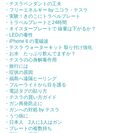
・テスラペンダントの工夫
・フリーエネルギー by ニコラ・テスラ
・実験！きのこにトラベルプレート
・トラベルプレートと24時間
・オイスタープレートで 線量は下がるか？
・LEDの毒性
・iPhone 6 の電磁波
・テスラ ウォーターキット 取り付け強化
・お水 たっぷり飲んでますか？
・テスラの心身解毒作用
・旅行には
・症状の原因
・福島へ遠隔ヒーリング
・ブルーライトから目を護る
・電話タグの貼り方
・テスラの買い方ガイド
・ガン再発防止に
・ガンへの対処 by テスラ
・うつ病に
・日本人 2人に1人はガン
・プレートの複数持ち