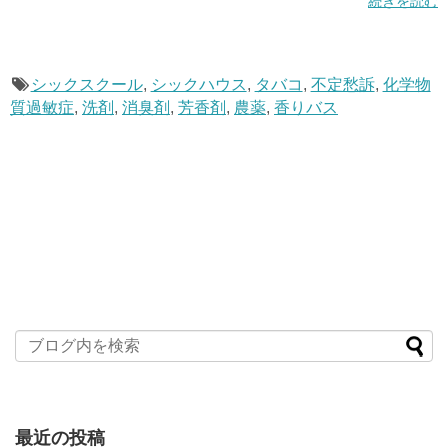
続きを読む
シックスクール
,
シックハウス
,
タバコ
,
不定愁訴
,
化学物
質過敏症
,
洗剤
,
消臭剤
,
芳香剤
,
農薬
,
香りバス
最近の投稿