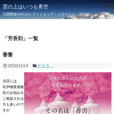
雲の上はいつも青空
元国際線CAのセレクトショップ・ミヌーシュ ブログ
「
芳香剤
」
一覧
香害
2018/11/14
テスラ
当店には、
化学物質過敏
症のお悩みを
ご相談される
方も多いので
すが