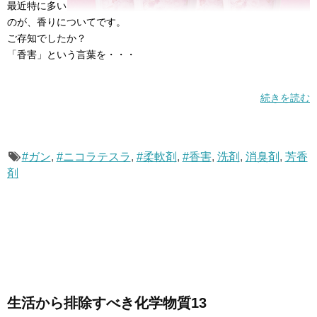
最近特に多い
のが、香りについてです。
ご存知でしたか？
「香害」という言葉を・・・
続きを読む
#ガン
,
#ニコラテスラ
,
#柔軟剤
,
#香害
,
洗剤
,
消臭剤
,
芳香
剤
生活から排除すべき化学物質13