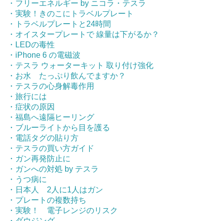
・フリーエネルギー by ニコラ・テスラ
・実験！きのこにトラベルプレート
・トラベルプレートと24時間
・オイスタープレートで 線量は下がるか？
・LEDの毒性
・iPhone 6 の電磁波
・テスラ ウォーターキット 取り付け強化
・お水 たっぷり飲んでますか？
・テスラの心身解毒作用
・旅行には
・症状の原因
・福島へ遠隔ヒーリング
・ブルーライトから目を護る
・電話タグの貼り方
・テスラの買い方ガイド
・ガン再発防止に
・ガンへの対処 by テスラ
・うつ病に
・日本人 2人に1人はガン
・プレートの複数持ち
・実験！ 電子レンジのリスク
・ダウジング