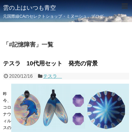
雲の上はいつも青空
元国際線CAのセレクトショップ・ミヌーシュ ブログ
「
#記憶障害
」
一覧
テスラ 10代用セット 発売の背景
2020/12/16
テスラ
昨
今、
コロ
ナウ
ィル
スの