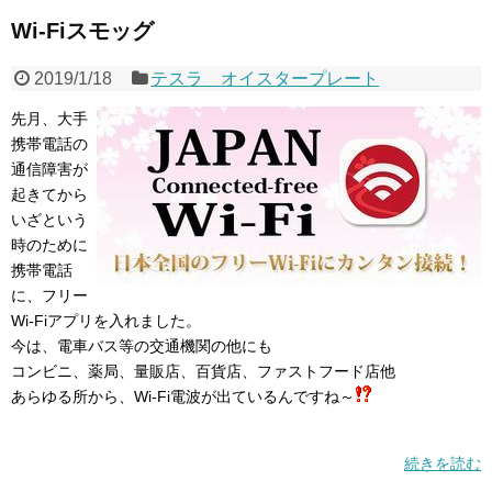
Wi-Fiスモッグ
2019/1/18
テスラ オイスタープレート
先月、大手
携帯電話の
通信障害が
起きてから
いざという
時のために
携帯電話
に、フリー
Wi-Fiアプリを入れました。
今は、電車バス等の交通機関の他にも
コンビニ、薬局、量販店、百貨店、ファストフード店他
あらゆる所から、Wi-Fi電波が出ているんですね～
続きを読む