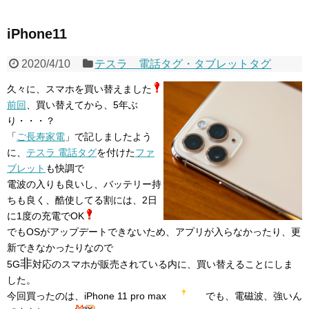
iPhone11
2020/4/10
テスラ 電話タグ・タブレットタグ
久々に、スマホを買い替えました
前回
、買い替えてから、5年ぶ
り・・・？
「
ご長寿家電
」で記しましたよう
に、
テスラ 電話タグ
を付けた
ファ
ブレット
も快調で
電波の入りも良いし、バッテリー持
ちも良く、酷使してる割には、2日
に1度の充電でOK
でもOSがアップデートできないため、アプリが入らなかったり、更
新できなかったりなので
非
5G
対応のスマホが販売されている内に、買い替えることにしま
した。
今回買ったのは、iPhone 11 pro max
でも、電磁波、強いん