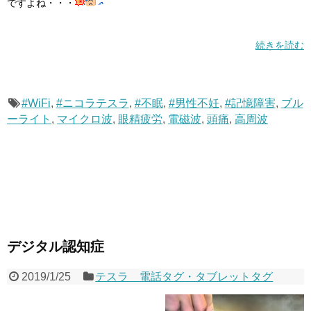
ですよね・・・
続きを読む
#WiFi
,
#ニコラテスラ
,
#不眠
,
#男性不妊
,
#記憶障害
,
ブル
ーライト
,
マイクロ波
,
眼精疲労
,
電磁波
,
頭痛
,
高周波
デジタル認知症
2019/1/25
テスラ 電話タグ・タブレットタグ