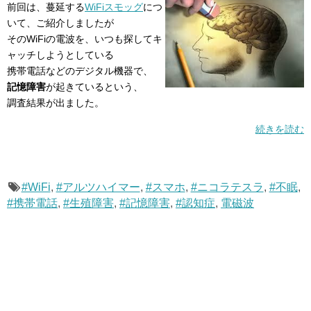
前回は、蔓延する
WiFiスモッグ
につ
いて、ご紹介しましたが
そのWiFiの電波を、いつも探してキ
ャッチしようとしている
携帯電話などのデジタル機器で、
記憶障害
が起きているという、
調査結果が出ました。
続きを読む
#WiFi
,
#アルツハイマー
,
#スマホ
,
#ニコラテスラ
,
#不眠
,
#携帯電話
,
#生殖障害
,
#記憶障害
,
#認知症
,
電磁波