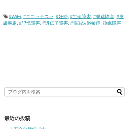
#WiFi
,
#ニコラテスラ
,
#妊婦
,
#生殖障害
,
#発達障害
,
#皮
膚疾患
,
#記憶障害
,
#遺伝子障害
,
#電磁波過敏症
,
睡眠障害
最近の投稿