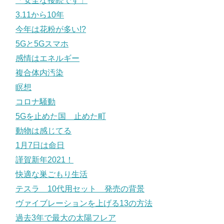
「安全な接続です」
3.11から10年
今年は花粉が多い!?
5Gと5Gスマホ
感情はエネルギー
複合体内汚染
瞑想
コロナ騒動
5Gを止めた国 止めた町
動物は感じてる
1月7日は命日
謹賀新年2021！
快適な巣ごもり生活
テスラ 10代用セット 発売の背景
ヴァイブレーションを上げる13の方法
過去3年で最大の太陽フレア