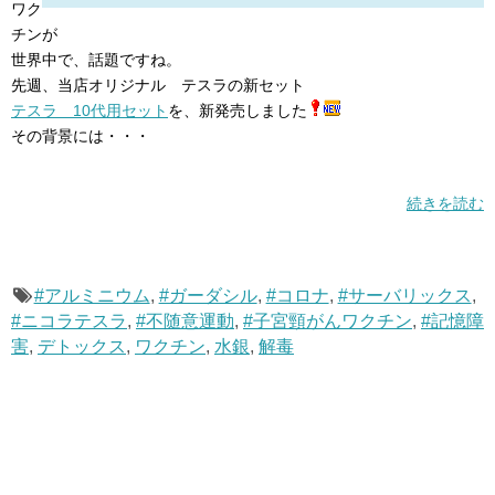
ワク
チンが
世界中で、話題ですね。
先週、当店オリジナル テスラの新セット
テスラ 10代用セット
を、新発売しました
その背景には・・・
続きを読む
#アルミニウム
,
#ガーダシル
,
#コロナ
,
#サーバリックス
,
#ニコラテスラ
,
#不随意運動
,
#子宮頸がんワクチン
,
#記憶障
害
,
デトックス
,
ワクチン
,
水銀
,
解毒