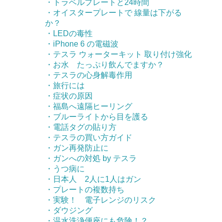
・トラベルプレートと24時間
・オイスタープレートで 線量は下がる
か？
・LEDの毒性
・iPhone 6 の電磁波
・テスラ ウォーターキット 取り付け強化
・お水 たっぷり飲んでますか？
・テスラの心身解毒作用
・旅行には
・症状の原因
・福島へ遠隔ヒーリング
・ブルーライトから目を護る
・電話タグの貼り方
・テスラの買い方ガイド
・ガン再発防止に
・ガンへの対処 by テスラ
・うつ病に
・日本人 2人に1人はガン
・プレートの複数持ち
・実験！ 電子レンジのリスク
・ダウジング
・温水洗浄便座にも危険！？