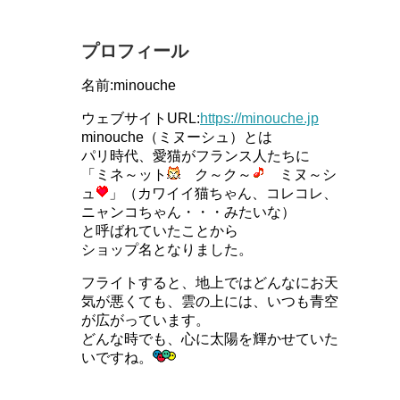
プロフィール
名前:minouche
ウェブサイトURL:
https://minouche.jp
minouche（ミヌーシュ）とは
パリ時代、愛猫がフランス人たちに
「ミネ～ット
ク～ク～
ミヌ～シ
ュ
」（カワイイ猫ちゃん、コレコレ、
ニャンコちゃん・・・みたいな）
と呼ばれていたことから
ショップ名となりました。
フライトすると、地上ではどんなにお天
気が悪くても、雲の上には、いつも青空
が広がっています。
どんな時でも、心に太陽を輝かせていた
いですね。