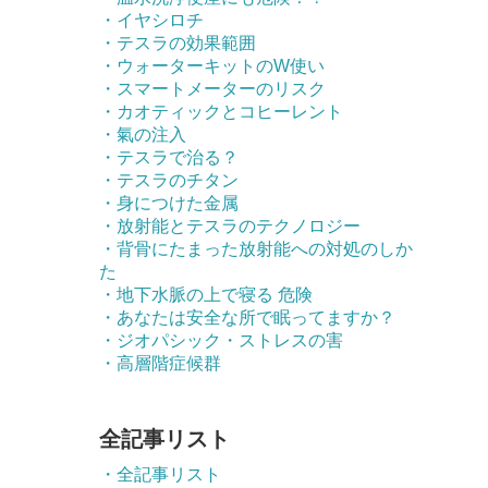
・イヤシロチ
・テスラの効果範囲
・ウォーターキットのW使い
・スマートメーターのリスク
・カオティックとコヒーレント
・氣の注入
・テスラで治る？
・テスラのチタン
・身につけた金属
・放射能とテスラのテクノロジー
・背骨にたまった放射能への対処のしか
た
・地下水脈の上で寝る 危険
・あなたは安全な所で眠ってますか？
・ジオパシック・ストレスの害
・高層階症候群
全記事リスト
・全記事リスト