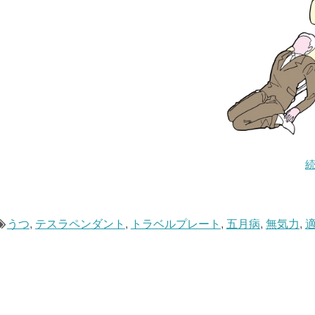
うつ
,
テスラペンダント
,
トラベルプレート
,
五月病
,
無気力
,