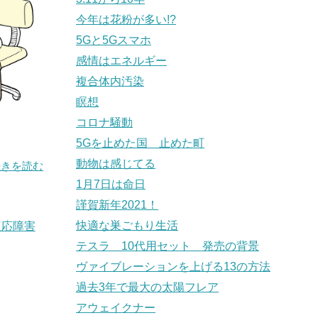
今年は花粉が多い!?
5Gと5Gスマホ
感情はエネルギー
複合体内汚染
瞑想
コロナ騒動
5Gを止めた国 止めた町
動物は感じてる
続きを読む
1月7日は命日
謹賀新年2021！
快適な巣ごもり生活
適応障害
テスラ 10代用セット 発売の背景
ヴァイブレーションを上げる13の方法
過去3年で最大の太陽フレア
アウェイクナー